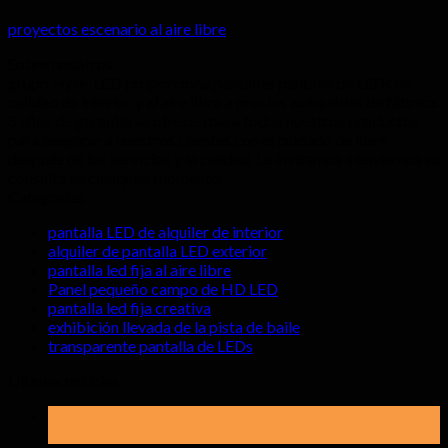
proyectos escenario al aire libre
Sobre nosotros
grupo Hyte-LED proporciona pantallas pantalla de LEDs de
calidad de interior y al aire libre a precios asequibles de fábrica.
5 años de garantía se ofrecen para todos nuestros productos
para asegurar a nuestros clientes con el cuidado de libre
después de los servicios y la calidad. Le invitamos a enviarnos su
consulta en cualquier momento..
Categorías
pantalla LED de alquiler de interior
alquiler de pantalla LED exterior
pantalla led fija al aire libre
Panel pequeño campo de HD LED
pantalla led fija creativa
exhibición llevada de la pista de baile
transparente pantalla de LEDs
Últimas noticias
19
Mayo