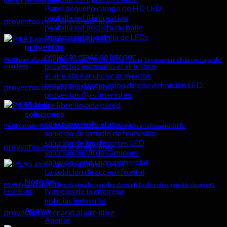
presión alemana WM
Panel pequeño campo de HD LED
pantalla led fija creativa
proyectos escenario al aire libre
pantalla led de pista de baile
transparente pantalla de LEDs
proyectos
proyecto etapa de interior
P4.81 pantalla al aire libre llevada flexible en Barcelona, ​​España para el disco etapa del
proyectos escenario al aire libre
concierto
al aire libre anunciar proyectos
proyectos de televisión de alta definición LED
proyectos escenario al aire libre
proyectos fijas interiores
Video
soluciones
solución evento etapa
P4.81 exterior llevó Wall en Adidas Promoción NMD cartelera alto brillo
solución de estudio de televisión
solución de los deportes LED
proyectos escenario al aire libre
solución móvil de camiones
solución conducido comercial
La solución de acceso frontal
Noticias
P5.95 llevada al aire libre de alquiler paneles de pantalla de vídeo para Muskogee G
Noticias de la empresa
Fest EE.UU.
noticias industrial
Apoyo
proyectos escenario al aire libre
Agente