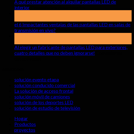
A qué prestar atención al alquilar pantallas LED de
sobre
interior
Comentarios desactivados
A
15
qué
abr
prestar
el 6 Impactantes ventajas de las pantallas LED en salas de
atención
sobre
transmisión en vivo?
Comentarios desactivados
al
el
17
alquilar
6
mar
pantallas
Impactant
Al elegir un fabricante de pantallas LED para exteriores,
LED
ventajas
cuatro detalles que no deben ignorarse!
Comentarios
sobre
de
de
desactivados
Al
interior
las
soluciones
elegir
pantallas
un
LED
solución evento etapa
fabricante
en
solución conducido comercial
de
salas
La solución de acceso frontal
pantallas
de
solución móvil de camiones
LED
transmisió
solución de los deportes LED
para
en
solución de estudio de televisión
exteriores,
vivo?
cuatro
Hogar
detalles
Productos
que
proyectos
no