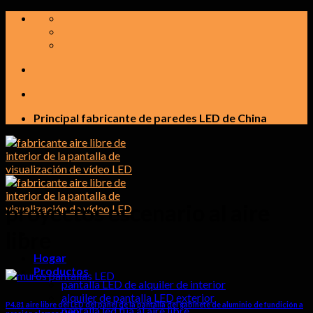
saltar
al
contenido
Principal fabricante de paredes LED de China
proyectos escenario al aire
libre
Hogar
Productos
pantalla LED de alquiler de interior
alquiler de pantalla LED exterior
P4.81 aire libre del LED del panel de la pantalla del gabinete de aluminio de fundición a
pantalla led fija al aire libre