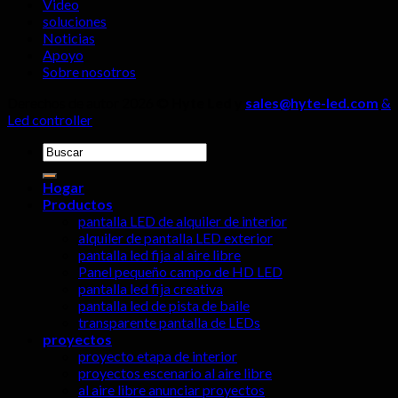
Video
deben
soluciones
ignorarse!
Noticias
Apoyo
Sobre nosotros
Derechos de autor 2026 ©
Hyte Led y
sales@hyte-led.com
&
Led controller
Buscar:
Hogar
Productos
pantalla LED de alquiler de interior
alquiler de pantalla LED exterior
pantalla led fija al aire libre
Panel pequeño campo de HD LED
pantalla led fija creativa
pantalla led de pista de baile
transparente pantalla de LEDs
proyectos
proyecto etapa de interior
proyectos escenario al aire libre
al aire libre anunciar proyectos