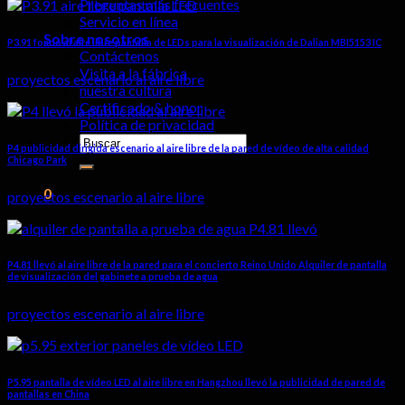
Preguntas más frecuentes
Servicio en línea
Sobre nosotros
P3.91 fondo al aire libre pantalla de LEDs para la visualización de Dalian MBI5153 IC
Contáctenos
Visita a la fábrica
proyectos escenario al aire libre
nuestra cultura
Certificado & honor
Política de privacidad
Buscar:
P4 publicidad dirigida escenario al aire libre de la pared de vídeo de alta calidad
Chicago Park
0
proyectos escenario al aire libre
Carro
No hay productos en el carrito.
P4.81 llevó al aire libre de la pared para el concierto Reino Unido Alquiler de pantalla
de visualización del gabinete a prueba de agua
proyectos escenario al aire libre
P5.95 pantalla de vídeo LED al aire libre en Hangzhou llevó la publicidad de pared de
pantallas en China