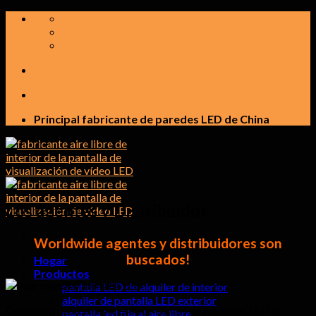
saltar
al
contenido
Principal fabricante de paredes LED de China
Los agentes y Distribuidor
Worldwide agentes y distribuidores son
buscados!
Hogar
Productos
pantalla LED de alquiler de interior
alquiler de pantalla LED exterior
Como uno de los mayores fabricantes de pantallas LED en
pantalla led fija al aire libre