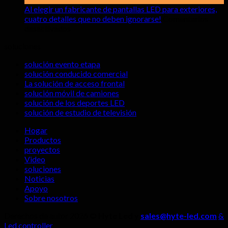
pantallas
Impactant
Al elegir un fabricante de pantallas LED para exteriores,
LED
ventajas
cuatro detalles que no deben ignorarse!
Comentarios
sobre
de
de
desactivados
Al
interior
las
soluciones
elegir
pantallas
un
LED
solución evento etapa
fabricante
en
solución conducido comercial
de
salas
La solución de acceso frontal
pantallas
de
solución móvil de camiones
LED
transmisió
solución de los deportes LED
para
en
solución de estudio de televisión
exteriores,
vivo?
cuatro
Hogar
detalles
Productos
que
proyectos
no
Video
deben
soluciones
ignorarse!
Noticias
Apoyo
Sobre nosotros
Derechos de autor 2026 ©
Hyte Led y
sales@hyte-led.com
&
Led controller