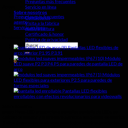
Preguntas más frecuentes
Apoyo
Servicio en línea
Sobre nosotros
Preguntas más frecuentes
Contáctenos
agente
Visita a la fábrica
Servicio en línea
nuestra cultura
Certificado & honor
Productos
Política de privacidad
Buscar:
Pantallas LED flexibles de
arco interior P1.95 P3.91
Módulo
0
LED suave P2 P3 P4 P5 para paredes de pantalla LED de
arco
Carro
Módulos
LED flexibles para exteriores P2.5 para paredes de
No hay productos en el carrito.
formas especiales
Pantallas LED flexibles
enrollables con efectos revolucionarios para videowalls
Sobre nosotros
grupo Hyte-LED proporciona pantallas pantalla de LEDs de
calidad de interior y al aire libre a precios asequibles de fábrica.
5 años de garantía se ofrecen para todos nuestros productos
para asegurar a nuestros clientes con el cuidado de libre