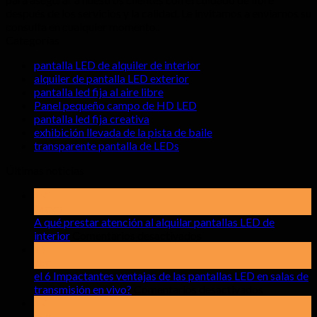
después de los servicios y la calidad. Le invitamos a enviarnos su
consulta en cualquier momento..
Categorías
pantalla LED de alquiler de interior
alquiler de pantalla LED exterior
pantalla led fija al aire libre
Panel pequeño campo de HD LED
pantalla led fija creativa
exhibición llevada de la pista de baile
transparente pantalla de LEDs
Últimas noticias
19
Mayo
A qué prestar atención al alquilar pantallas LED de
sobre
interior
Comentarios desactivados
A
15
qué
abr
prestar
el 6 Impactantes ventajas de las pantallas LED en salas de
atención
sobre
transmisión en vivo?
Comentarios desactivados
al
el
17
alquilar
6
mar