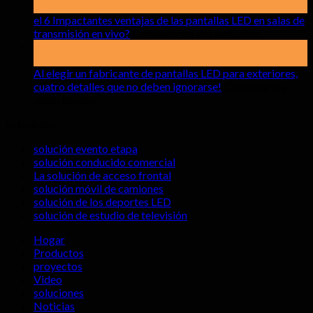
qué
abr
prestar
el 6 Impactantes ventajas de las pantallas LED en salas de
atención
sobre
transmisión en vivo?
Comentarios desactivados
al
el
17
alquilar
6
mar
pantallas
Impactant
Al elegir un fabricante de pantallas LED para exteriores,
LED
ventajas
cuatro detalles que no deben ignorarse!
Comentarios
sobre
de
de
desactivados
Al
interior
las
soluciones
elegir
pantallas
un
LED
solución evento etapa
fabricante
en
solución conducido comercial
de
salas
La solución de acceso frontal
pantallas
de
solución móvil de camiones
LED
transmisió
solución de los deportes LED
para
en
solución de estudio de televisión
exteriores,
vivo?
cuatro
Hogar
detalles
Productos
que
proyectos
no
Video
deben
soluciones
ignorarse!
Noticias