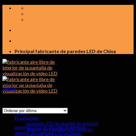
saltar
al
contenido
Principal fabricante de paredes LED de China
alquiler de pantalla LED exterior
Filtrar
Mostrando 1–12 de 30 resultados
Hogar
Categorías
Productos
pantalla LED de alquiler de interior
pantalla LED de alquiler de interior
alquiler de pantalla LED exterior
alquiler de pantalla LED exterior
pantalla led fija al aire libre