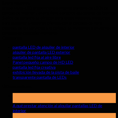
Sobre nosotros
grupo Hyte-LED proporciona pantallas pantalla de LEDs de
calidad de interior y al aire libre a precios asequibles de fábrica.
5 años de garantía se ofrecen para todos nuestros productos
para asegurar a nuestros clientes con el cuidado de libre
después de los servicios y la calidad. Le invitamos a enviarnos su
consulta en cualquier momento..
Categorías
pantalla LED de alquiler de interior
alquiler de pantalla LED exterior
pantalla led fija al aire libre
Panel pequeño campo de HD LED
pantalla led fija creativa
exhibición llevada de la pista de baile
transparente pantalla de LEDs
Últimas noticias
19
Mayo
A qué prestar atención al alquilar pantallas LED de
sobre
interior
Comentarios desactivados
A
15