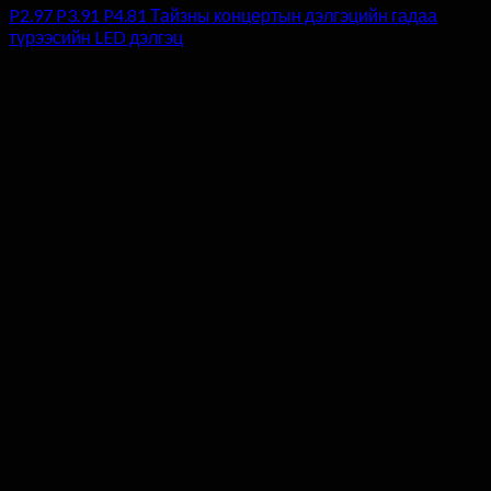
P2.97 P3.91 P4.81 Тайзны концертын дэлгэцийн гадаа
түрээсийн LED дэлгэц