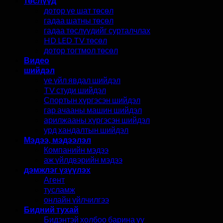
төслүүд
дотор үе шат төсөл
гадаа шатны төсөл
гадаа төслүүдийг сурталчлах
HD LED TV төсөл
дотор тогтмол төсөл
Видео
шийдэл
үе үйл явдал шийдэл
TV студи шийдэл
Спортын хүргэсэн шийдэл
гар ачааны машин шийдэл
арилжааны хүргэсэн шийдэл
урд хандалтын шийдэл
Мэдээ, мэдээлэл
Компанийн мэдээ
аж үйлдвэрийн мэдээ
дэмжлэг үзүүлэх
Агент
тусламж
онлайн үйлчилгээ
Бидний тухай
Бидэнтэй холбоо барина уу