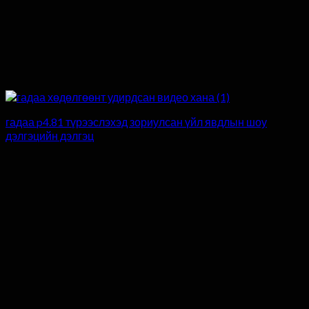
гадаа p4.81 түрээслэхэд зориулсан үйл явдлын шоу
дэлгэцийн дэлгэц