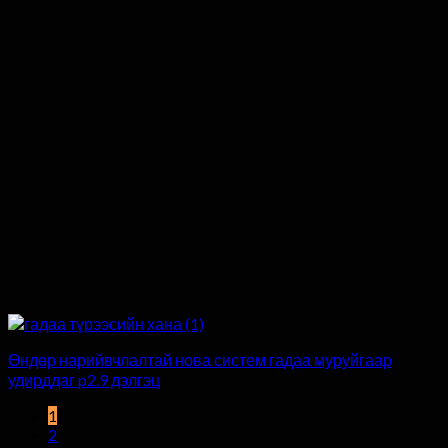
Өндөр нарийвчлалтай нова систем гадаа муруйгаар
удирддаг p2.9 дэлгэц
1
2