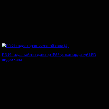
P3.91 гадаа тайзны дэвсгэр IP65 ус нэвтэрдэггүй LED
видео хана