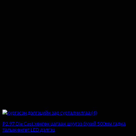
P2.97 Die Cast хөнгөн цагаан шүүгээ бүхий 500мм гадна
талын өнгөт LED дэлгэц