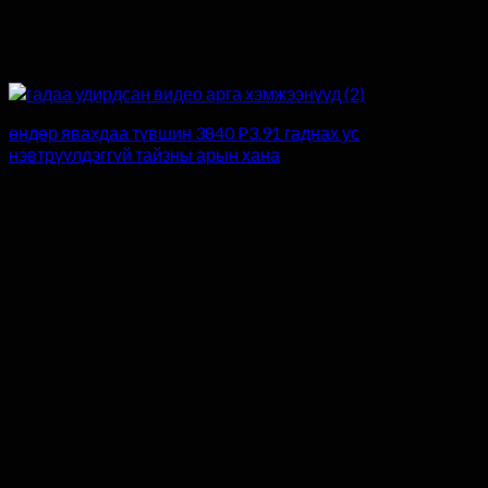
өндөр явахдаа түвшин 3840 P3.91 гаднах ус
нэвтрүүлдэггүй тайзны арын хана