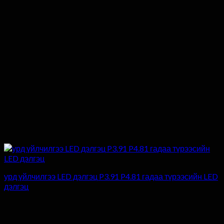
урд үйлчилгээ LED дэлгэц P3.91 P4.81 гадаа түрээсийн LED
дэлгэц