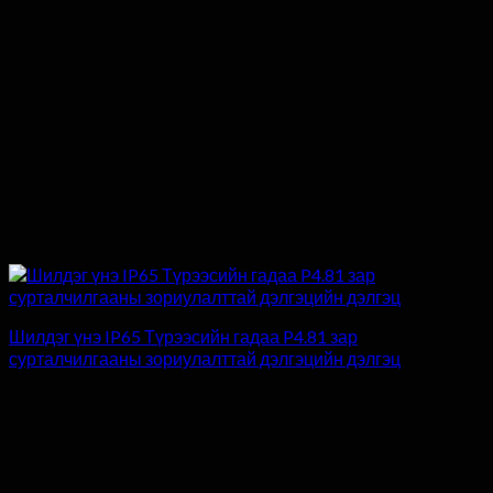
Шилдэг үнэ IP65 Түрээсийн гадаа P4.81 зар
сурталчилгааны зориулалттай дэлгэцийн дэлгэц