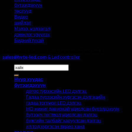
тоомсорлож
бүтээгдэхүүн
болохгүй!
төслүүд
Видео
шийдэл
Мэдээ, мэдээлэл
дэмжлэг үзүүлэх
Бидний тухай
Зохиогчийн эрх 2026 ©
Hyte манлайлалтай &
sales@hyte-led.com
& Led controller
Хайх:
Нүүр хуудас
бүтээгдэхүүн
дотор түрээсийн LED дэлгэц
Гадаа түрээсийн хүргэсэн дэлгэцийн
гадаа тогтмол LED дэлгэц
HD жижиг давирхай удирдсан бүрэлдэхүүн
бүтээлч тогтмол удирдсан дэлгэц
бүжгийн талбайг харуулсан дэлгэц
ил тод хүргэсэн видео хана