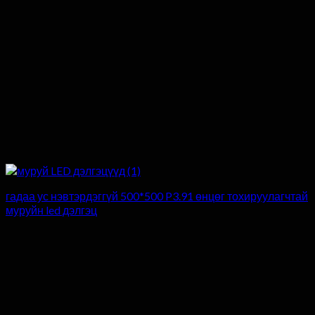
гадаа ус нэвтэрдэггүй 500*500 P3.91 өнцөг тохируулагчтай
муруйн led дэлгэц