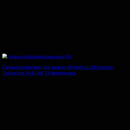
Гадаа Ip65 матриц урд засвар үйлчилгээ LED дэлгэц
Түрээслэх P4.81 4K TV видео хана