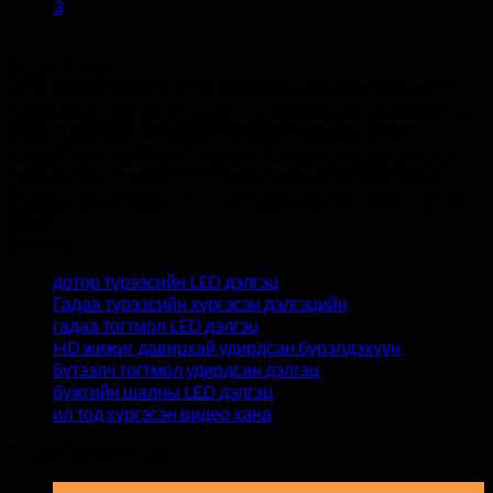
3
Бидний тухай
Hyte давамгайлсан бүлэг боломжийн үйлдвэрийн үнээр
чанарын дотор болон гадаа хүргэсэн видео ханын дэлгэц
өгдөг. 5 жилийн баталгаат үйлчилгээ, чанар, дараа
мэндийн үнэ төлбөргүй манай үйлчлүүлэгчдэд хангахын
тулд бидний бүх бүтээгдэхүүнийг санал болгож байна.
Бидэнд хүссэн үедээ АНУ-ын лавлагаа илгээхийг хүлээж
байна.
Бүлгүүд
дотор түрээсийн LED дэлгэц
Гадаа түрээсийн хүргэсэн дэлгэцийн
гадаа тогтмол LED дэлгэц
HD жижиг давирхай удирдсан бүрэлдэхүүн
бүтээлч тогтмол удирдсан дэлгэц
бүжгийн шалны LED дэлгэц
ил тод хүргэсэн видео хана
Сүүлийн үеийн мэдээ
19