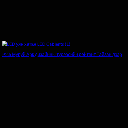
P2.6 Муруй Арк дизайнны түрээсийн рейтент Тайзан дээр