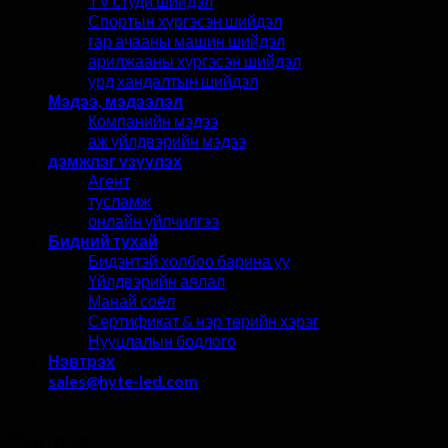
TV студи шийдэл
Спортын хүргэсэн шийдэл
гар ачааны машин шийдэл
арилжааны хүргэсэн шийдэл
урд хандалтын шийдэл
Мэдээ, мэдээлэл
Компанийн мэдээ
аж үйлдвэрийн мэдээ
дэмжлэг үзүүлэх
Агент
тусламж
онлайн үйлчилгээ
Бидний тухай
Бидэнтэй холбоо барина уу
Үйлдвэрийн аялал
Манай соёл
Сертификат & нэр төрийн хэрэг
Нууцлалын бодлого
Нэвтрэх
sales@hyte-led.com
Нэвтрэх