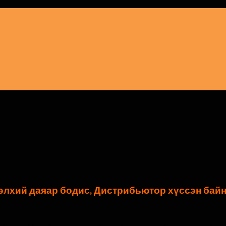
элхий даяар бодис, Дистрибьютор хүссэн байн