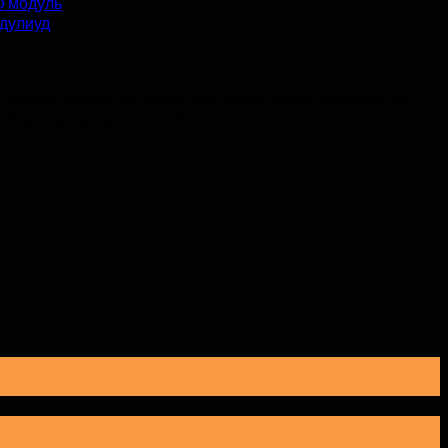
D модуль
одулиуд
 жилийн баталгаат үйлчилгээ, чанар, дараа мэндийн үнэ
НУ-ын лавлагаа илгээхийг хүлээж байна.