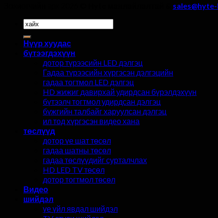
Зохиогчийн эрх 2026 ©
Hyte манлайлалтай &
sales@hyte-
Хайх:
Нүүр хуудас
бүтээгдэхүүн
дотор түрээсийн LED дэлгэц
Гадаа түрээсийн хүргэсэн дэлгэцийн
гадаа тогтмол LED дэлгэц
HD жижиг давирхай удирдсан бүрэлдэхүүн
бүтээлч тогтмол удирдсан дэлгэц
бүжгийн талбайг харуулсан дэлгэц
ил тод хүргэсэн видео хана
төслүүд
дотор үе шат төсөл
гадаа шатны төсөл
гадаа төслүүдийг сурталчлах
HD LED TV төсөл
дотор тогтмол төсөл
Видео
шийдэл
үе үйл явдал шийдэл