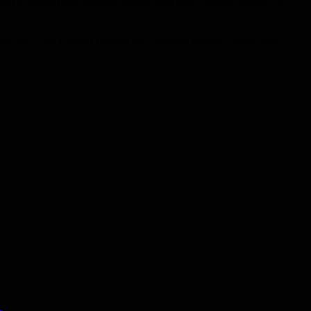
хинд хурдацтай хөгжиж байна, Бид аль хэдийн зарим улс
гуяа, Бид тэдний гэрийн зах зээлийг мэддэг, дунд, том