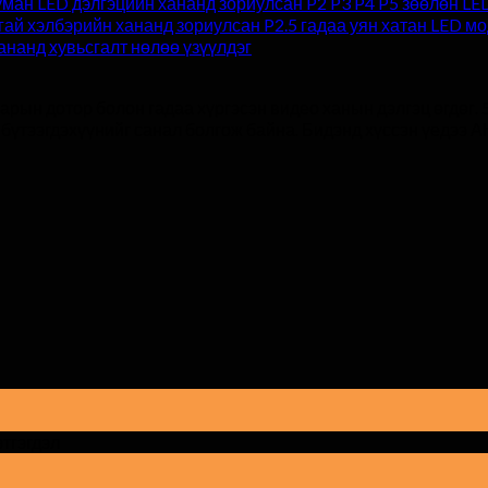
ман LED дэлгэцийн хананд зориулсан P2 P3 P4 P5 зөөлөн LE
гай хэлбэрийн хананд зориулсан P2.5 гадаа уян хатан LED м
 хананд хувьсгалт нөлөө үзүүлдэг
ын дотор болон гадаа хүргэсэн видео ханын дэлгэц өгдөг. 5
бүтээгдэхүүнийг санал болгож байна. Бидэнд хүссэн үедээ А
дээр
этгэгдэл
Дотор
LED