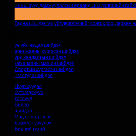
The 6 шууд дамжуулалтын өрөөнд LED дэлгэцийн гайха
17
сарын
Гадна LED дэлгэц үйлдвэрлэгчийг сонгохдоо, дөрвөн 
шийдэл
үе үйл явдал шийдэл
арилжааны хүргэсэн шийдэл
урд хандалтын шийдэл
гар ачааны машин шийдэл
Спортын хүргэсэн шийдэл
TV студи шийдэл
Нүүр хуудас
бүтээгдэхүүн
төслүүд
Видео
шийдэл
Мэдээ, мэдээлэл
дэмжлэг үзүүлэх
Бидний тухай