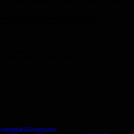
 болох, Манай компани нь бидний гэр оронд болон дэлхий да
лхий дахинд манай дэлхийн хүртээмж, борлуулалт сунгах. Ялан
шлагатай хүмүүс, компаниудын хайж байна.
амтрагч өгөх:
гдэхүүн удирдсан.
, эдийн засгийн маш сайн үр дүнд хүрэхийн тулд.
энд манай бүтээгдэхүүн, үйлчилгээг дасан зохицох.
н харимхай LED дэлгэцүүд