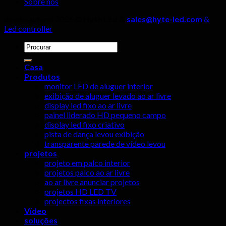
Sobre nós
direito autoral 2026 ©
Hyte Led &
sales@hyte-led.com
&
Led controller
Procurar
por:
Casa
Produtos
monitor LED de aluguer interior
exibição de aluguer levado ao ar livre
display led fixo ao ar livre
painel liderado HD pequeno campo
display led fixo criativo
pista de dança levou exibição
transparente parede de vídeo levou
projetos
projeto em palco interior
projetos palco ao ar livre
ao ar livre anunciar projetos
projetos HD LED TV
projectos fixas interiores
Vídeo
soluções