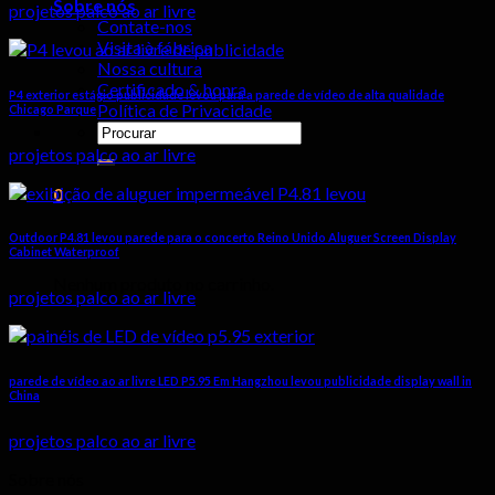
Sobre nós
projetos palco ao ar livre
Contate-nos
Visita à fábrica
Nossa cultura
Certificado & honra
P4 exterior estágio publicidade levou para a parede de vídeo de alta qualidade
Política de Privacidade
Chicago Parque
Procurar
por:
projetos palco ao ar livre
0
Carrinho
Outdoor P4.81 levou parede para o concerto Reino Unido Aluguer Screen Display
Cabinet Waterproof
Nenhum produto no carrinho.
projetos palco ao ar livre
parede de vídeo ao ar livre LED P5.95 Em Hangzhou levou publicidade display wall in
China
projetos palco ao ar livre
Sobre nós