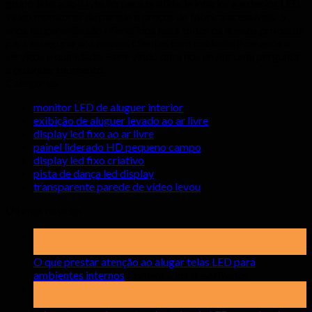
grupo liderado-Hyte fornece qualidade interior e exterior LED
vídeo monitores de parede a preços de fábrica acessíveis. 5
anos de garantia são oferecidos para todos os nossos produtos
para assegurar aos nossos clientes com cuidado-livre após a
serviços e qualidade. Bem-vindo para nos enviar uma pergunta
a qualquer momento.
Categorias
monitor LED de aluguer interior
exibição de aluguer levado ao ar livre
display led fixo ao ar livre
painel liderado HD pequeno campo
display led fixo criativo
pista de dança led display
transparente parede de vídeo levou
Últimas notícias
19
Posso
O que prestar atenção ao alugar telas LED para
em
ambientes internos
Comentários desativados
O
15
que
abril