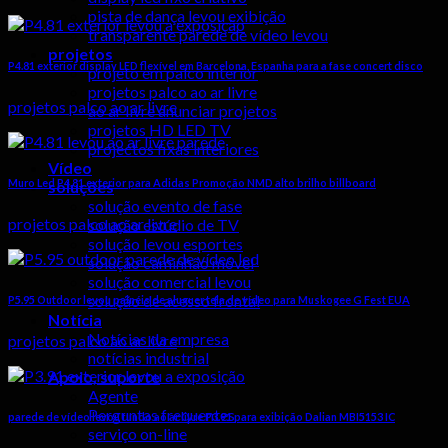
pista de dança levou exibição
transparente parede de vídeo levou
projetos
P4.81 exterior display LED flexível em Barcelona, ​​Espanha para a fase concert disco
projeto em palco interior
projetos palco ao ar livre
projetos palco ao ar livre
ao ar livre anunciar projetos
projetos HD LED TV
projectos fixas interiores
Vídeo
Muro Led P4.81 exterior para Adidas Promoção NMD alto brilho billboard
soluções
solução evento de fase
projetos palco ao ar livre
solução estúdio de TV
solução levou esportes
solução caminhão móvel
solução comercial levou
solução de acesso frontal
P5.95 Outdoor levou painéis de aluguer tela de vídeo para Muskogee G Fest EUA
Notícia
Notícias da empresa
projetos palco ao ar livre
notícias industrial
Apoio, suporte
Agente
Perguntas frequentes
parede de vídeo levou fundo ao ar livre P3.91 para exibição Dalian MBI5153 IC
serviço on-line