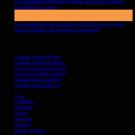
prestar
a 6 vantagens chocantes das telas de LED em salas de
atenção
em
transmissão ao vivo?
Comentários desativados
ao
a
17
alugar
6
estragar
telas
vantagens
Ao escolher um fabricante de telão LED para exterior,
LED
chocantes
quatro detalhes não devem ser ignorados!
Comentários
em
para
das
desativados
Ao
ambientes
telas
soluções
escolher
internos
de
um
LED
solução evento de fase
fabricante
em
solução comercial levou
de
salas
solução de acesso frontal
telão
de
solução caminhão móvel
LED
transmissã
solução levou esportes
para
ao
solução estúdio de TV
exterior,
vivo?
quatro
Casa
detalhes
Produtos
não
projetos
devem
Vídeo
ser
soluções
ignorados!
Notícia
Apoio, suporte