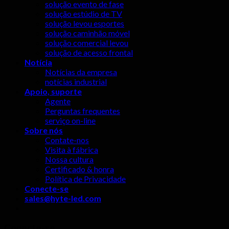
solução evento de fase
solução estúdio de TV
solução levou esportes
solução caminhão móvel
solução comercial levou
solução de acesso frontal
Notícia
Notícias da empresa
notícias industrial
Apoio, suporte
Agente
Perguntas frequentes
serviço on-line
Sobre nós
Contate-nos
Visita à fábrica
Nossa cultura
Certificado & honra
Política de Privacidade
Conecte-se
sales@hyte-led.com
Conecte-se