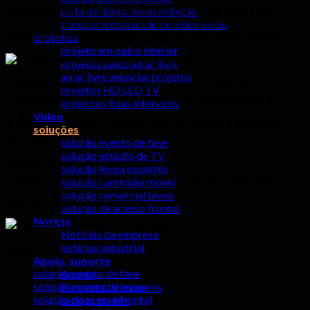
publicidade de display LED fields.Commercial e imagens
pista de dança levou exibição
nítidas entregar impacto visual surpreendente e mais atrair
transparente parede de vídeo levou
quem passa para maximizar o valor de publicidade de mídia.
projetos
projeto em palco interior
projetos palco ao ar livre
ao ar livre anunciar projetos
1. exaustor eficiente e design para o calor se dissipar
projetos HD LED TV
2. cor uniforme e alto contraste garantir imagens claras e
projectos fixas interiores
nítidas
Vídeo
3. Resistente e forte, o display LED não será fácil deformar ou
soluções
deformar com o tempo
solução evento de fase
4. sinal estável e fonte de alimentação prolongar a vida útil do
solução estúdio de TV
display LED
solução levou esportes
5. Baixo consumo de energia reduz os custos de operação
solução caminhão móvel
solução comercial levou
kits de sistema e controle:
solução de acesso frontal
Notícia
Notícias da empresa
notícias industrial
soluções
Apoio, suporte
solução evento de fase
Agente
solução comercial levou
Perguntas frequentes
solução de acesso frontal
serviço on-line