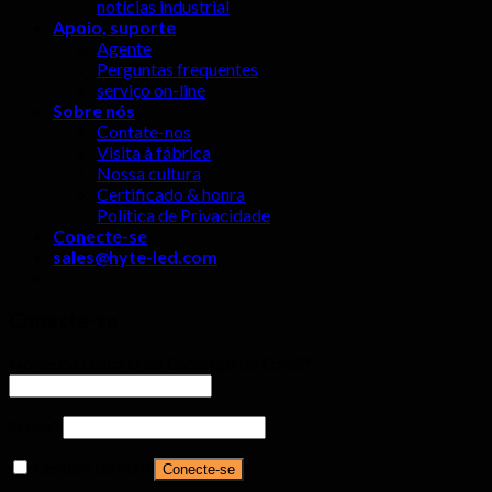
notícias industrial
Apoio, suporte
Agente
Perguntas frequentes
serviço on-line
Sobre nós
Contate-nos
Visita à fábrica
Nossa cultura
Certificado & honra
Política de Privacidade
Conecte-se
sales@hyte-led.com
Conecte-se
Nome de Usuário ou Endereço de Email
*
Senha
*
Lembre de mim
Conecte-se