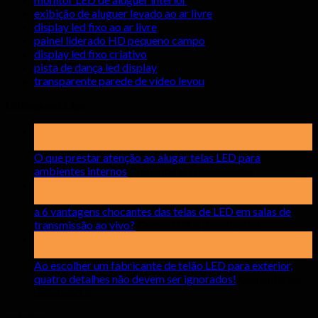
exibição de aluguer levado ao ar livre
display led fixo ao ar livre
painel liderado HD pequeno campo
display led fixo criativo
pista de dança led display
transparente parede de vídeo levou
Últimas notícias
19
Posso
O que prestar atenção ao alugar telas LED para
em
ambientes internos
Comentários desativados
O
15
que
abril
prestar
a 6 vantagens chocantes das telas de LED em salas de
atenção
em
transmissão ao vivo?
Comentários desativados
ao
a
17
alugar
6
estragar
telas
vantagens
Ao escolher um fabricante de telão LED para exterior,
LED
chocantes
quatro detalhes não devem ser ignorados!
Comentários
em
para
das
desativados
Ao
ambientes
telas
soluções