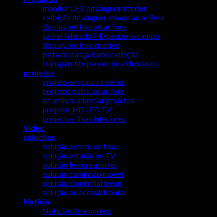
monitor LED de aluguer interior
exibição de aluguer levado ao ar livre
display led fixo ao ar livre
painel liderado HD pequeno campo
display led fixo criativo
pista de dança levou exibição
transparente parede de vídeo levou
projetos
projeto em palco interior
projetos palco ao ar livre
ao ar livre anunciar projetos
projetos HD LED TV
projectos fixas interiores
Vídeo
soluções
solução evento de fase
solução estúdio de TV
solução levou esportes
solução caminhão móvel
solução comercial levou
solução de acesso frontal
Notícia
Notícias da empresa