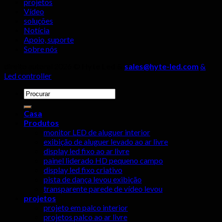
projetos
devem
Vídeo
ser
soluções
ignorados!
Notícia
Apoio, suporte
Sobre nós
direito autoral 2026 ©
Hyte Led &
sales@hyte-led.com
&
Led controller
Procurar
por:
Casa
Produtos
monitor LED de aluguer interior
exibição de aluguer levado ao ar livre
display led fixo ao ar livre
painel liderado HD pequeno campo
display led fixo criativo
pista de dança levou exibição
transparente parede de vídeo levou
projetos
projeto em palco interior
projetos palco ao ar livre