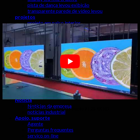
pista de dança levou exibição
transparente parede de vídeo levou
projetos
projeto em palco interior
projetos palco ao ar livre
ao ar livre anunciar projetos
projetos HD LED TV
projectos fixas interiores
Vídeo
soluções
solução evento de fase
solução estúdio de TV
solução levou esportes
solução caminhão móvel
solução comercial levou
solução de acesso frontal
Notícia
Notícias da empresa
Tela LED de alta resolução P1.25 4K HD
notícias industrial
Apoio, suporte
Agente
Perguntas frequentes
serviço on-line