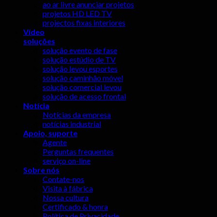
ao ar livre anunciar projetos
projetos HD LED TV
projectos fixas interiores
Vídeo
soluções
solução evento de fase
solução estúdio de TV
solução levou esportes
solução caminhão móvel
solução comercial levou
solução de acesso frontal
Notícia
Notícias da empresa
notícias industrial
Apoio, suporte
Agente
Perguntas frequentes
serviço on-line
Sobre nós
Contate-nos
Visita à fábrica
Nossa cultura
Certificado & honra
Política de Privacidade