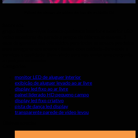
Painel de shows de vídeo de bar de estúdio DJ
Sobre nós
grupo liderado-Hyte fornece qualidade interior e exterior LED
vídeo monitores de parede a preços de fábrica acessíveis. 5
anos de garantia são oferecidos para todos os nossos produtos
para assegurar aos nossos clientes com cuidado-livre após a
serviços e qualidade. Bem-vindo para nos enviar uma pergunta
a qualquer momento.
Categorias
monitor LED de aluguer interior
exibição de aluguer levado ao ar livre
display led fixo ao ar livre
painel liderado HD pequeno campo
display led fixo criativo
pista de dança led display
transparente parede de vídeo levou
Últimas notícias
19