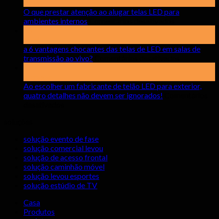
Posso
O que prestar atenção ao alugar telas LED para
em
ambientes internos
Comentários desativados
O
15
que
abril
prestar
a 6 vantagens chocantes das telas de LED em salas de
atenção
em
transmissão ao vivo?
Comentários desativados
ao
a
17
alugar
6
estragar
telas
vantagens
Ao escolher um fabricante de telão LED para exterior,
LED
chocantes
quatro detalhes não devem ser ignorados!
Comentários
em
para
das
desativados
Ao
ambientes
telas
soluções
escolher
internos
de
um
LED
solução evento de fase
fabricante
em
solução comercial levou
de
salas
solução de acesso frontal
telão
de
solução caminhão móvel
LED
transmissã
solução levou esportes
para
ao
solução estúdio de TV
exterior,
vivo?
quatro
Casa
detalhes
Produtos
não