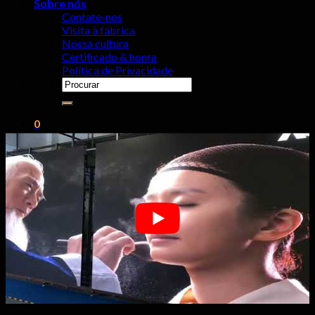
Sobre nós
Contate-nos
Visita à fábrica
Nossa cultura
Certificado & honra
Política de Privacidade
Procurar
por:
0
Carrinho
Nenhum produto no carrinho.