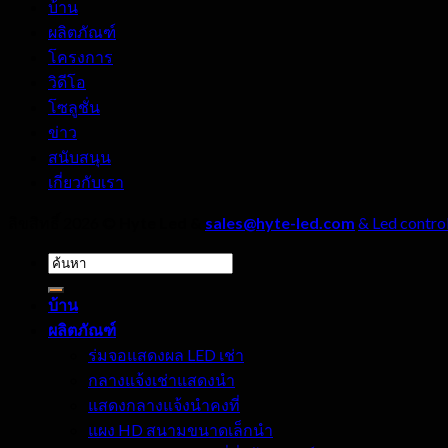
บ้าน
ผลิตภัณฑ์
โครงการ
วิดีโอ
โซลูชั่น
ข่าว
สนับสนุน
เกี่ยวกับเรา
ลิขสิทธิ์ 2026 ©
Hyte Led &
sales@hyte-led.com
& Led control
ค้นหา:
บ้าน
ผลิตภัณฑ์
ร่มจอแสดงผล LED เช่า
กลางแจ้งเช่าแสดงนำ
แสดงกลางแจ้งนำคงที่
แผง HD สนามขนาดเล็กนำ