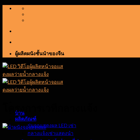
ข้าม
ไป
ที่
เนื้อหา
ผู้ผลิตผนังชั้นนำของจีน
โครงการเวทีกลางแจ้ง
บ้าน
ผลิตภัณฑ์
ร่มจอแสดงผล LED เช่า
กลางแจ้งเช่าแสดงนำ