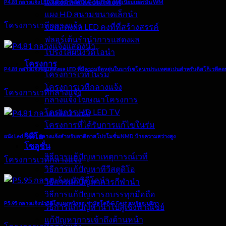
แสดงกลางแจ้งนำคงที่
P4.81 กลางแจ้ง LED แผงหน้าจอตู้ Die-casting อลูมิเนียมเยอรมัน WM
แผง HD สนามขนาดเล็กนำ
โครงการเวทีกลางแจ้ง
จอแสดงผล LED คงที่ที่สร้างสรรค์
ฟลอร์เต้นรำนำการแสดงผล
โปร่งใสผนังวิดีโอนำ
โครงการ
P4.81 กลางแจ้งจอแสดงผล LED ที่มีความยืดหยุ่นในบาร์เซโลนาประเทศสเปนสำหรับดิสโก้เวทีคอน
โครงการเวทีในร่ม
โครงการเวทีกลางแจ้ง
โครงการเวทีกลางแจ้ง
กลางแจ้งโฆษณาโครงการ
โครงการ HD LED TV
โครงการที่ได้รับการแก้ไขในร่ม
วิดีโอ
ผนัง Led P4.81 กลางแจ้งสำหรับอาดิดาสโปรโมชั่น NMD ป้ายความสว่างสูง
โซลูชั่น
วิธีการแก้ปัญหาเหตุการณ์เวที
โครงการเวทีกลางแจ้ง
วิธีการแก้ปัญหาทีวีสตูดิโอ
วิธีการแก้ปัญหาการกีฬานำ
วิธีการแก้ปัญหารถบรรทุกมือถือ
P5.95 กลางแจ้งนำวิดีโอแผงหน้าจอเช่ามัสโคกี G Fest สหรัฐอเมริกา
วิธีการแก้ปัญหานำไปสู่เชิงพาณิชย์
แก้ปัญหาการเข้าถึงด้านหน้า