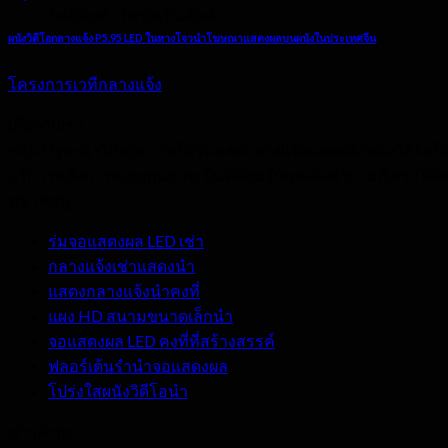
ไม่มีสินค้าในรถเข็นสินค้า.
ผนังวิดีโอกลางแจ้ง P5.95 LED ในหางโจวนำโฆษณาแสดงผลบนผนังในประเทศจีน
โครงการเวทีกลางแจ้ง
เกี่ยวกับเรา
กลุ่ม Hyte นำให้คุณภาพในร่มและกลางแจ้งแสดงนำผนังวิดีโอในร
บริการหลังการและคุณภาพ. ยินดีต้อนรับคุณส่งคำถามถึงเราได้
หมวดหมู่
ร่มจอแสดงผล LED เช่า
กลางแจ้งเช่าแสดงนำ
แสดงกลางแจ้งนำคงที่
แผง HD สนามขนาดเล็กนำ
จอแสดงผล LED คงที่ที่สร้างสรรค์
ฟลอร์เต้นรำนำจอแสดงผล
โปร่งใสผนังวิดีโอนำ
ข่าวล่าสุด