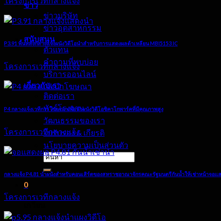
โครงการเวทีกลางแจ้ง
ข่าว
ข่าวบริษัท
ข่าวอุตสาหกรรม
สนับสนุน
P3.91 พื้นหลังกลางแจ้งผนังวิดีโอนำสำหรับการแสดงผลต้าเหลียน MBI5153 IC
ตัวแทน
คำถามที่พบบ่อย
โครงการเวทีกลางแจ้ง
บริการออนไลน์
เกี่ยวกับเรา
ติดต่อเรา
ทัวร์โรงงาน
P4 กลางแจ้งเวทีการโฆษณาเพื่อนำผนังวิดีโอชิคาโกพาร์คที่มีคุณภาพสูง
วัฒนธรรมของเรา
โครงการเวทีกลางแจ้ง
ใบรับรอง & เกียรติ
นโยบายความเป็นส่วนตัว
ค้นหา:
กลางแจ้ง P4.81 นำผนังสำหรับคอนเสิร์ตของสหราชอาณาจักรคณะรัฐมนตรีกันน้ำให้เช่าหน้าจอแ
0
โครงการเวทีกลางแจ้ง
เกวียน