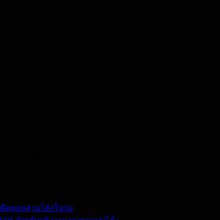
เจิ้, ประเทศจีน
ืดหยุ่นส่วนโค้งในร่ม
4 P5 สำหรับผนังจอแสดงผลแบบโค้ง