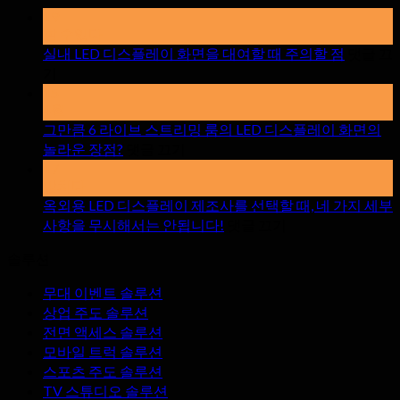
19
할 수있다
실내 LED 디스플레이 화면을 대여할 때 주의할 점
댓글 끄
~
기
에
15
실
4월
내
그만큼 6 라이브 스트리밍 룸의 LED 디스플레이 화면의
LED
~
놀라운 장점?
댓글 끄기
디
에
17
스
그
망치다
플
만
옥외용 LED 디스플레이 제조사를 선택할 때, 네 가지 세부
레
큼
~
사항을 무시해서는 안됩니다!
댓글 끄기
에
이
6
솔루션
라
옥
화
이
외
면
무대 이벤트 솔루션
브
용
을
상업 주도 솔루션
스
LED
대
전면 액세스 솔루션
디
트
여
모바일 트럭 솔루션
스
리
할
스포츠 주도 솔루션
플
밍
때
TV 스튜디오 솔루션
레
룸