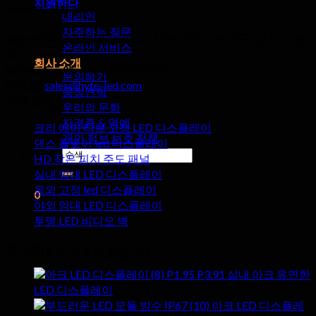
지원하다
Hyte 주도 유한 공사
대리인
자주하는 질문
주소:
SKW 산업 영역, 2505 호, 시얀 타운, 바오 지구, 심천시, 중
온라인 서비스
국
회사 소개
WhatsApp에:
+86 13714518751
문의하기
이메일:
sales@hyte-led.com
공장견학
카테고리
우리의 문화
자격증 & 명예
크리 에이 티브 고정 LED 디스플레이
개인 정보 보호 정책
댄스 플로어 led 디스플레이
검
HD 작은 피치 주도 패널
색:
실내 임대 LED 디스플레이
옥외 고정 led 디스플레이
0
야외 임대 LED 디스플레이
투명 LED 비디오 벽
카트
핫 제품
카트에 제품이 없습니다.
P1.95 P3.91 실내 아크 유연한
LED 디스플레이
아크 LED 디스플레