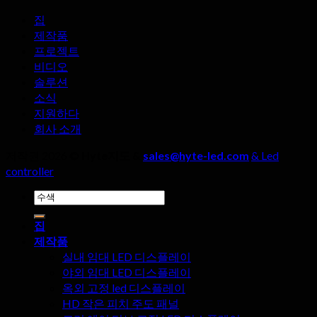
주
이
의
의
집
제
LED
할
제작품
디
조
점
프로젝트
스
사
비디오
플
를
솔루션
레
선
소식
이
택
지원하다
화
할
회사 소개
면
때,
의
네
저작권 2026 ©
Hyte지도 &
sales@hyte-led.com
& Led
놀
가
controller
라
지
검
운
세
색:
장
부
집
점?
사
제작품
항
실내 임대 LED 디스플레이
을
야외 임대 LED 디스플레이
무
옥외 고정 led 디스플레이
시
HD 작은 피치 주도 패널
해