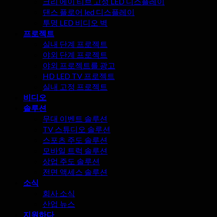
크리 에이 티브 고정 LED 디스플레이
서
댄스 플로어 led 디스플레이
는
투명 LED 비디오 벽
안
프로젝트
됩
실내 단계 프로젝트
니
야외 단계 프로젝트
다!
야외 프로젝트를 광고
HD LED TV 프로젝트
실내 고정 프로젝트
비디오
솔루션
무대 이벤트 솔루션
TV 스튜디오 솔루션
스포츠 주도 솔루션
모바일 트럭 솔루션
상업 주도 솔루션
전면 액세스 솔루션
소식
회사 소식
산업 뉴스
지원하다