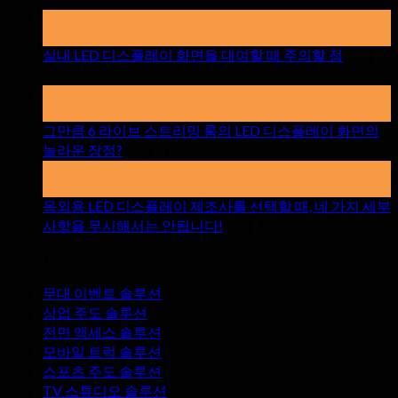
19
할 수있다
실내 LED 디스플레이 화면을 대여할 때 주의할 점
댓글 끄
~
기
에
15
실
4월
내
그만큼 6 라이브 스트리밍 룸의 LED 디스플레이 화면의
LED
~
놀라운 장점?
댓글 끄기
디
에
17
스
그
망치다
플
만
옥외용 LED 디스플레이 제조사를 선택할 때, 네 가지 세부
레
큼
~
사항을 무시해서는 안됩니다!
댓글 끄기
에
이
6
솔루션
라
옥
화
이
외
면
무대 이벤트 솔루션
브
용
을
상업 주도 솔루션
스
LED
대
전면 액세스 솔루션
디
트
여
모바일 트럭 솔루션
스
리
할
스포츠 주도 솔루션
플
밍
때
TV 스튜디오 솔루션
레
룸