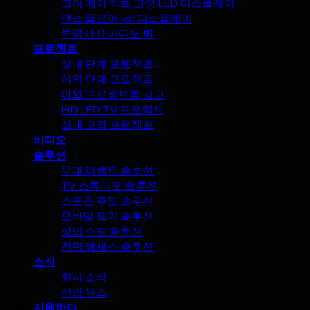
크리 에이 티브 고정 LED 디스플레이
서
댄스 플로어 led 디스플레이
는
투명 LED 비디오 벽
안
프로젝트
됩
실내 단계 프로젝트
니
야외 단계 프로젝트
다!
야외 프로젝트를 광고
HD LED TV 프로젝트
실내 고정 프로젝트
비디오
솔루션
무대 이벤트 솔루션
TV 스튜디오 솔루션
스포츠 주도 솔루션
모바일 트럭 솔루션
상업 주도 솔루션
전면 액세스 솔루션
소식
회사 소식
산업 뉴스
지원하다