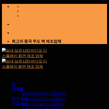
콘
텐
츠
로
건
너
뛰
최고의 중국 주도 벽 제조업체
기
카테고리 아카이브:
회사 소식
집
카테고리
제작품
실내 임대 LED 디스플레이
회사 소식
야외 임대 LED 디스플레이
산업 뉴스
옥외 고정 led 디스플레이