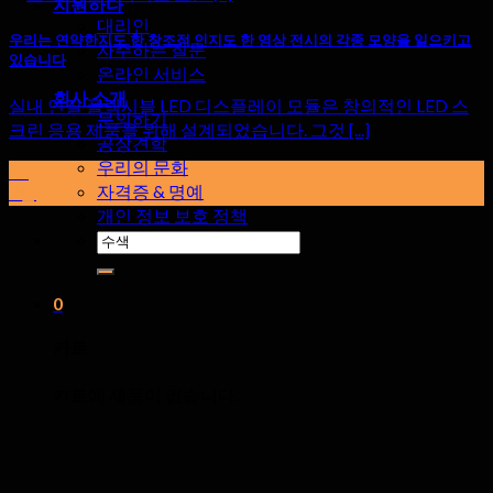
지원하다
대리인
우리는 연약한지도 한 창조적 인지도 한 영상 전시의 각종 모양을 일으키고
자주하는 질문
있습니다
온라인 서비스
회사 소개
실내 연질 플렉시블 LED 디스플레이 모듈은 창의적인 LED 스
문의하기
크린 응용 제품을 위해 설계되었습니다. 그것 [...]
공장견학
우리의 문화
20
자격증 & 명예
7월
개인 정보 보호 정책
검
색:
0
카트
카트에 제품이 없습니다.