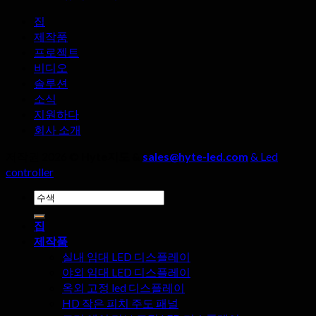
주
이
의
의
집
제
LED
할
제작품
디
조
점
프로젝트
스
사
비디오
플
를
솔루션
레
선
소식
이
택
지원하다
화
할
회사 소개
면
때,
의
네
저작권 2026 ©
Hyte지도 &
sales@hyte-led.com
& Led
놀
가
controller
라
지
검
운
세
색:
장
부
집
점?
사
제작품
항
실내 임대 LED 디스플레이
을
야외 임대 LED 디스플레이
무
옥외 고정 led 디스플레이
시
HD 작은 피치 주도 패널
해