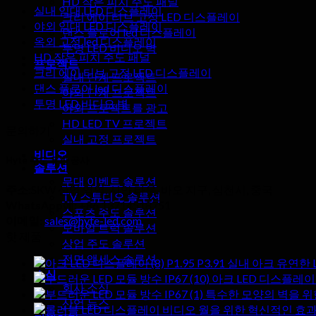
HD 작은 피치 주도 패널
실내 임대 LED 디스플레이
크리 에이 티브 고정 LED 디스플레이
야외 임대 LED 디스플레이
댄스 플로어 led 디스플레이
옥외 고정 led 디스플레이
투명 LED 비디오 벽
HD 작은 피치 주도 패널
프로젝트
크리 에이 티브 고정 LED 디스플레이
실내 단계 프로젝트
댄스 플로어 led 디스플레이
야외 단계 프로젝트
투명 LED 비디오 벽
야외 프로젝트를 광고
HD LED TV 프로젝트
문의하기
실내 고정 프로젝트
비디오
Hyte 주도 유한 공사
솔루션
무대 이벤트 솔루션
주소:
SKW 산업 영역, 시얀 타운, 바오 지구, 심천시, 중국
TV 스튜디오 솔루션
WhatsApp에:
+86 13714518751
스포츠 주도 솔루션
이메일:
sales@hyte-led.com
모바일 트럭 솔루션
핫 제품
상업 주도 솔루션
전면 액세스 솔루션
P1.95 P3.91 실내 아크 유연
소식
아크 LED 디스플레이 벽
회사 소식
특수한 모양의 벽을 위한 
산업 뉴스
비디오 월을 위한 혁신적인 효과