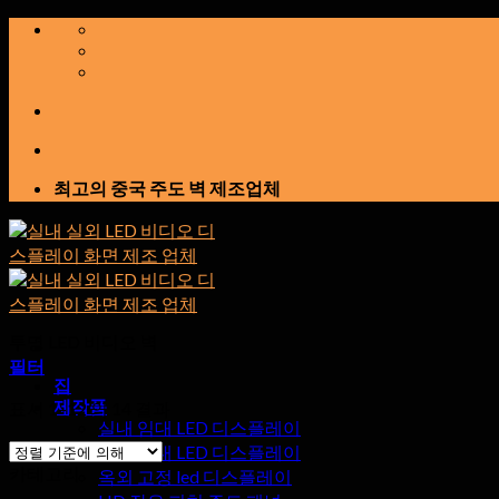
콘
텐
츠
로
건
너
뛰
최고의 중국 주도 벽 제조업체
기
투명 LED 비디오 벽
필터
집
제작품
표시 1–12 의 14 결과
실내 임대 LED 디스플레이
야외 임대 LED 디스플레이
카테고리
옥외 고정 led 디스플레이