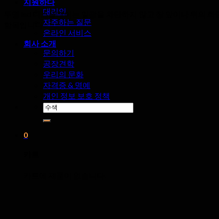
지원하다
대리인
투명 led 디스플레이는 일광을 차단하지 않고 창 앞이나 뒤의 화면
자주하는 질문
항목입니다..
온라인 서비스
회사 소개
문의하기
공장견학
우리의 문화
자격증 & 명예
개인 정보 보호 정책
검
색:
0
카트
카트에 제품이 없습니다.