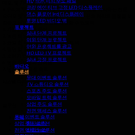
HD 작은 피치 주도 패널
데모, 및 기타 LED 스크린.
크리 에이 티브 고정 LED 디스플레이
• 우리의 무대 LED 디스플레이는 여러 신호를 처리하는 전문
댄스 플로어 led 디스플레이
오디오 및 비디오 시스템을 갖추고, 이는 신호 처리의 품질을 보
투명 LED 비디오 벽
장하고 높은 충실도 영상을 재생할 수 있도록.
프로젝트
1. 가볍고 설치가 용이
실내 단계 프로젝트
2. 높은 해상도와 픽셀 밀도
야외 단계 프로젝트
3. 균일 한 색상 및 높은 콘트라스트 비
야외 프로젝트를 광고
4. 평면 및 원활한 건설
HD LED TV 프로젝트
5. 소리가 안나는
실내 고정 프로젝트
6. 높은 안정성과 신뢰성
비디오
7. 높은 새로 고침 속도
솔루션
무대 이벤트 솔루션
시스템 다이어그램
TV 스튜디오 솔루션
스포츠 주도 솔루션
모바일 트럭 솔루션
상업 주도 솔루션
솔루션
전면 액세스 솔루션
무대 이벤트 솔루션
소식
회사 소식
상업 주도 솔루션
산업 뉴스
전면 액세스 솔루션