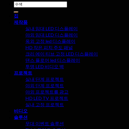
검
운
세
색:
장
부
집
점?
사
제작품
항
실내 임대 LED 디스플레이
을
야외 임대 LED 디스플레이
무
옥외 고정 led 디스플레이
시
HD 작은 피치 주도 패널
해
크리 에이 티브 고정 LED 디스플레이
서
댄스 플로어 led 디스플레이
는
투명 LED 비디오 벽
안
프로젝트
됩
실내 단계 프로젝트
니
야외 단계 프로젝트
다!
야외 프로젝트를 광고
HD LED TV 프로젝트
실내 고정 프로젝트
비디오
솔루션
무대 이벤트 솔루션