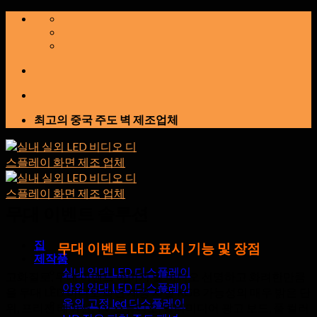
콘
텐
츠
로
건
너
뛰
최고의 중국 주도 벽 제조업체
기
무대 이벤트 솔루션
집
무대 이벤트 LED 표시 기능 및 장점
제작품
실내 임대 LED 디스플레이
고화질로, 무대 이벤트 이미지 및 비디오 선명하고 화려한만큼
야외 임대 LED 디스플레이
을 무대 LED 비디오 화면 제공 사실 RGB 가능성의 매우 밝은 단
옥외 고정 led 디스플레이
위, 프리젠 테이션, TV 스튜디오, 멀티미디어 광고 보드, 풀 컬러