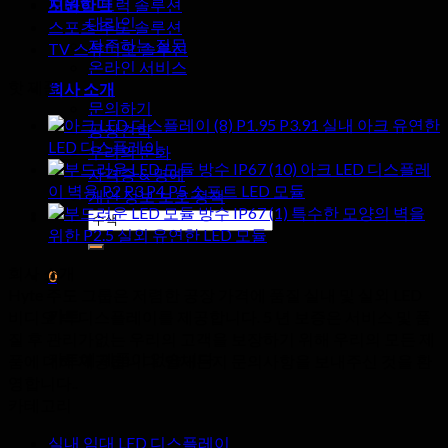
지원하다
모바일 트럭 솔루션
대리인
스포츠 주도 솔루션
자주하는 질문
TV 스튜디오 솔루션
온라인 서비스
핫 제품
회사 소개
문의하기
P1.95 P3.91 실내 아크 유연한
공장견학
LED 디스플레이
우리의 문화
아크 LED 디스플레
자격증 & 명예
이 벽용 P2 P3 P4 P5 소프트 LED 모듈
개인 정보 보호 정책
특수한 모양의 벽을
검
위한 P2.5 실외 유연한 LED 모듈
색:
회사 소개
0
Hyte 주도 그룹은 저렴한 공장 가격에 품질 실내 및 실외 LED
카트
비디오 벽 디스플레이를 제공합니다. 5 년 보증은 서비스 및 품
질 후 관리가없는 우리의 고객을 보장하기 위해 우리의 모든 제
카트에 제품이 없습니다.
품에 대해 제공됩니다. 언제든지 문의사항을 보내주신 것을 환
영합니다..
카테고리
실내 임대 LED 디스플레이