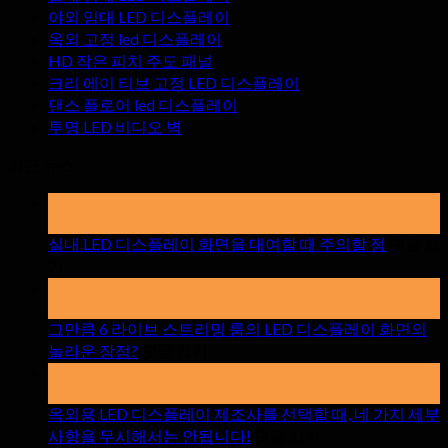
야외 임대 LED 디스플레이
옥외 고정 led 디스플레이
HD 작은 피치 주도 패널
크리 에이 티브 고정 LED 디스플레이
댄스 플로어 led 디스플레이
투명 LED 비디오 벽
최근 뉴스
19
할 수있다
실내 LED 디스플레이 화면을 대여할 때 주의할 점
댓글 끄
~
기
에
15
실
4월
내
그만큼 6 라이브 스트리밍 룸의 LED 디스플레이 화면의
LED
~
놀라운 장점?
댓글 끄기
디
에
17
스
그
망치다
플
만
옥외용 LED 디스플레이 제조사를 선택할 때, 네 가지 세부
레
큼
~
사항을 무시해서는 안됩니다!
댓글 끄기