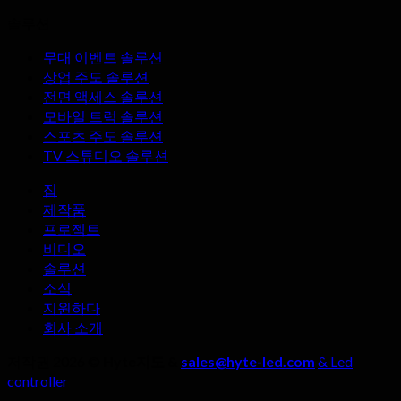
에
이
6
솔루션
라
옥
화
이
외
면
무대 이벤트 솔루션
브
용
을
상업 주도 솔루션
스
LED
대
전면 액세스 솔루션
디
트
여
모바일 트럭 솔루션
스
리
할
스포츠 주도 솔루션
플
밍
때
TV 스튜디오 솔루션
레
룸
주
이
의
의
집
제
LED
할
제작품
디
조
점
프로젝트
스
사
비디오
플
를
솔루션
레
선
소식
이
택
지원하다
화
할
회사 소개
면
때,
의
네
저작권 2026 ©
Hyte지도 &
sales@hyte-led.com
& Led
놀
가
controller
라
지