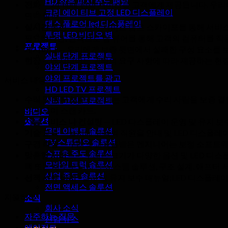
HD 작은 피치 주도 패널
전화
— 24-hour 전화 서비스를 고객에게 제공됩니다. 
크리 에이 티브 고정 LED 디스플레이
연락 할 때.
댄스 플로어 led 디스플레이
실시간 통신
— 우리의 서비스 팀은 스카이프를 통해 서비스를
투명 LED 비디오 벽
필요하다면, 원격으로 팀 뷰어를 통해 고객의 컴퓨터를 작
프로젝트
게시하다
— 우리에게 보증 뒷면에서 실패한 구성 요소를 
실내 단계 프로젝트
현장
— 엔지니어는 귀하의 요구 사항에 따라 제공하는 현장
야외 단계 프로젝트
야외 프로젝트를 광고
서비스 내용
HD LED TV 프로젝트
수리 및 유지 보수
— 우리는 고객에게 수리 사람을 보증 결
실내 고정 프로젝트
유지 용이 스캔 카드.
비디오
솔루션
자문 서비스 나 컨설팅
— LED 디스플레이 운영 및 유지 보
무대 이벤트 솔루션
기술 교육
— 설치에 고객의 직원을 안내 및 LED 디스플레이
TV 스튜디오 솔루션
구경 측정
— 우리의 교육을받은 엔지니어는 보정 소프트웨어
스포츠 주도 솔루션
맞춤형 서비스
— 우리는 크기가 다양한 옵션 및 LED 디
모바일 트럭 솔루션
택 또는 새로운 디자인, 시스템 솔루션, 구조 설계, 애프터 서
상업 주도 솔루션
선적 서류 비치
–설치 및 유지 보수 매뉴얼;LED 디스플레
전면 액세스 솔루션
지원하다
소식
회사 소식
자주하는 질문
산업 뉴스
에이전트