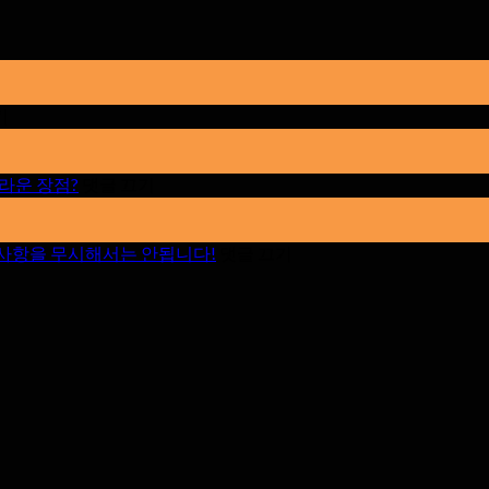
~
기
에
실
내
~
라운 장점?
댓글 끄기
에
LED
디
그
스
만
~
부 사항을 무시해서는 안됩니다!
댓글 끄기
에
플
큼
옥
레
6
라
외
이
이
용
화
브
LED
면
디
스
을
스
트
대
플
리
여
레
밍
할
이
룸