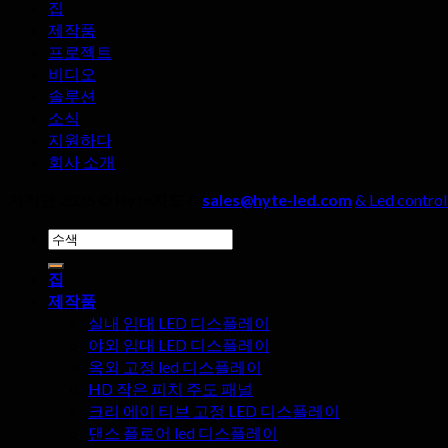
집
제작품
프로젝트
비디오
솔루션
소식
지원하다
회사 소개
저작권 2026 ©
Hyte지도 &
sales@hyte-led.com
& Led control
검
색:
집
제작품
실내 임대 LED 디스플레이
야외 임대 LED 디스플레이
옥외 고정 led 디스플레이
HD 작은 피치 주도 패널
크리 에이 티브 고정 LED 디스플레이
댄스 플로어 led 디스플레이