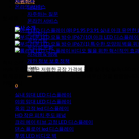
지원하다
온라인 서비스
대리인
자주하는 질문
핫 제품
온라인 서비스
회사 소개
P1.95 P3.91 실내 아크 유연
문의하기
아크 LED 디스플레이 벽
공장견학
특수한 모양의 벽을 위한 
우리의 문화
비디오 월을 위한 혁신적인 효과
자격증 & 명예
개인 정보 보호 정책
회사 소개
검
Hyte 주도 그룹은 저렴한 공장 가격에 품질 실내 및 실외 LED
색:
해 제공됩니다. 언제든지 문의사항을 보내주신 것을 환영합니다.
카테고리
0
실내 임대 LED 디스플레이
카트
야외 임대 LED 디스플레이
옥외 고정 led 디스플레이
카트에 제품이 없습니다.
HD 작은 피치 주도 패널
크리 에이 티브 고정 LED 디스플레이
댄스 플로어 led 디스플레이
투명 LED 비디오 벽