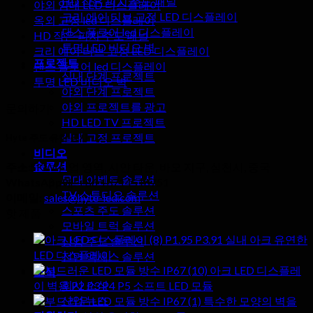
HD 작은 피치 주도 패널
야외 임대 LED 디스플레이
크리 에이 티브 고정 LED 디스플레이
옥외 고정 led 디스플레이
댄스 플로어 led 디스플레이
HD 작은 피치 주도 패널
투명 LED 비디오 벽
크리 에이 티브 고정 LED 디스플레이
프로젝트
댄스 플로어 led 디스플레이
실내 단계 프로젝트
투명 LED 비디오 벽
야외 단계 프로젝트
야외 프로젝트를 광고
문의하기
HD LED TV 프로젝트
실내 고정 프로젝트
Hyte 주도 유한 공사
비디오
솔루션
주소:
SKW 산업 영역, 시얀 타운, 바오 지구, 심천시, 중국
무대 이벤트 솔루션
WhatsApp에:
+86 13714518751
TV 스튜디오 솔루션
이메일:
sales@hyte-led.com
스포츠 주도 솔루션
핫 제품
모바일 트럭 솔루션
P1.95 P3.91 실내 아크 유연한
상업 주도 솔루션
LED 디스플레이
전면 액세스 솔루션
아크 LED 디스플레
소식
회사 소식
이 벽용 P2 P3 P4 P5 소프트 LED 모듈
산업 뉴스
특수한 모양의 벽을