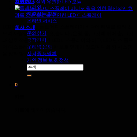
지원하다
위한 P2.5 실외 유연한 LED 모듈
대리인
비디오 월을 위한 혁신적인 효
자주하는 질문
과를 갖춘 롤러블 유연한 LED 디스플레이
온라인 서비스
LED 대화 형 댄스 플로어 디스플레이가 바닥에 타일로 깔려 있
회사 소개
문의하기
으며 사람들이 걸을 수 있습니다., 운영, 롤, 그것에 뛰어 춤, 그것
공장견학
과 상호 작용; 전통적인 LED 디스플레이와 비교, LED 댄스 플로
우리의 문화
어 디스플레이에는 강력한 보호 덮개가 있으며 대화 형 시스템
자격증 & 명예
을 장착 할 수 있습니다.
개인 정보 보호 정책
검
색:
0
카트
카트에 제품이 없습니다.