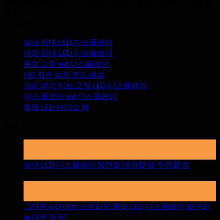
품에 대해 제공됩니다. 언제든지 문의사항을 보내주신 것을 환
영합니다..
카테고리
실내 임대 LED 디스플레이
야외 임대 LED 디스플레이
옥외 고정 led 디스플레이
HD 작은 피치 주도 패널
크리 에이 티브 고정 LED 디스플레이
댄스 플로어 led 디스플레이
투명 LED 비디오 벽
최근 뉴스
19
할 수있다
실내 LED 디스플레이 화면을 대여할 때 주의할 점
댓글 끄
~
기
에
15
실
4월
내
그만큼 6 라이브 스트리밍 룸의 LED 디스플레이 화면의
LED
~
놀라운 장점?
댓글 끄기