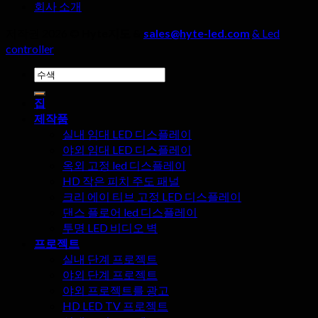
회사 소개
면
때,
의
네
저작권 2026 ©
Hyte지도 &
sales@hyte-led.com
& Led
놀
가
controller
라
지
검
운
세
색:
장
부
집
점?
사
제작품
항
실내 임대 LED 디스플레이
을
야외 임대 LED 디스플레이
무
옥외 고정 led 디스플레이
시
HD 작은 피치 주도 패널
해
크리 에이 티브 고정 LED 디스플레이
서
댄스 플로어 led 디스플레이
는
투명 LED 비디오 벽
안
프로젝트
됩
실내 단계 프로젝트
니
야외 단계 프로젝트
다!
야외 프로젝트를 광고
HD LED TV 프로젝트