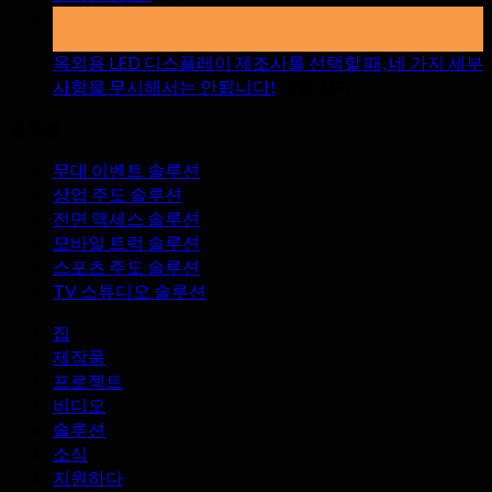
디
에
17
스
그
망치다
플
만
옥외용 LED 디스플레이 제조사를 선택할 때, 네 가지 세부
레
큼
~
사항을 무시해서는 안됩니다!
댓글 끄기
에
이
6
솔루션
라
옥
화
이
외
면
무대 이벤트 솔루션
브
용
을
상업 주도 솔루션
스
LED
대
전면 액세스 솔루션
디
트
여
모바일 트럭 솔루션
스
리
할
스포츠 주도 솔루션
플
밍
때
TV 스튜디오 솔루션
레
룸
주
이
의
의
집
제
LED
할
제작품
디
조
점
프로젝트
스
사
비디오
플
를
솔루션
레
선
소식
이
택
지원하다
화
할