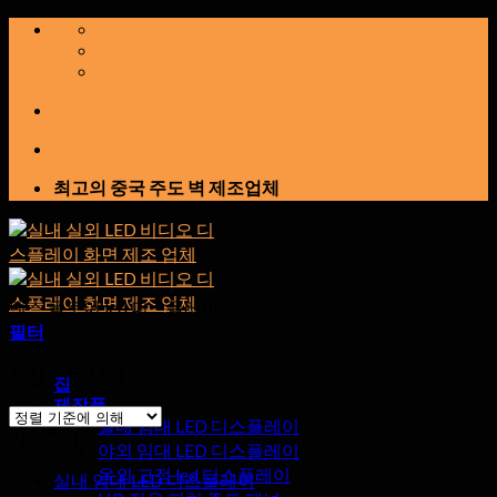
콘
텐
츠
로
건
너
뛰
최고의 중국 주도 벽 제조업체
기
댄스 플로어 led 디스플레이
필터
표시 모든 11 결과
집
제작품
실내 임대 LED 디스플레이
카테고리
야외 임대 LED 디스플레이
옥외 고정 led 디스플레이
실내 임대 LED 디스플레이