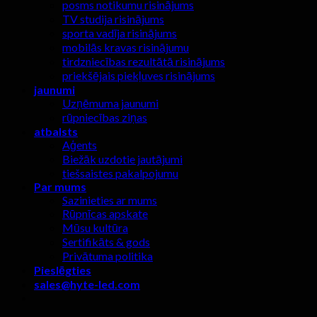
posms notikumu risinājums
TV studija risinājums
sporta vadīja risinājums
mobilās kravas risinājumu
tirdzniecības rezultātā risinājums
priekšējais piekļuves risinājums
jaunumi
Uzņēmuma jaunumi
rūpniecības ziņas
atbalsts
Aģents
Biežāk uzdotie jautājumi
tiešsaistes pakalpojumu
Par mums
Sazinieties ar mums
Rūpnīcas apskate
Mūsu kultūra
Sertifikāts & gods
Privātuma politika
Pieslēgties
sales@hyte-led.com