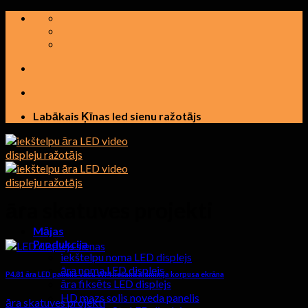
Pāriet
uz
saturu
Labākais Ķīnas led sienu ražotājs
āra skatuves projekti
Mājas
Produkcija
iekštelpu noma LED displejs
āra noma LED displejs
P4.81 āra LED panelis vācu WM liešanā alumīnija korpusa ekrāna
āra fiksēts LED displejs
HD mazs solis noveda panelis
āra skatuves projekti