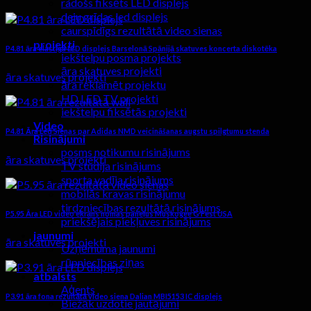
radošs fiksēts LED displejs
deju grīdas led displejs
caurspīdīgs rezultātā video sienas
projekti
P4.81 āra elastīga LED displejs Barselonā Spānijā skatuves koncerta diskotēka
iekštelpu posma projekts
āra skatuves projekti
āra skatuves projekti
āra reklamēt projektu
HD LED TV projekti
iekštelpu fiksētās projekti
Video
P4.81 Āra Led Sienas par Adidas NMD veicināšanas augstu spilgtumu stenda
Risinājumi
posms notikumu risinājums
āra skatuves projekti
TV studija risinājums
sporta vadīja risinājums
mobilās kravas risinājumu
tirdzniecības rezultātā risinājums
P5.95 Āra LED video ekrāns nomas paneļus Muskogee G Fest USA
priekšējais piekļuves risinājums
jaunumi
āra skatuves projekti
Uzņēmuma jaunumi
rūpniecības ziņas
atbalsts
Aģents
P3.91 āra fona rezultātā video siena Dalian MBI5153 IC displejs
Biežāk uzdotie jautājumi