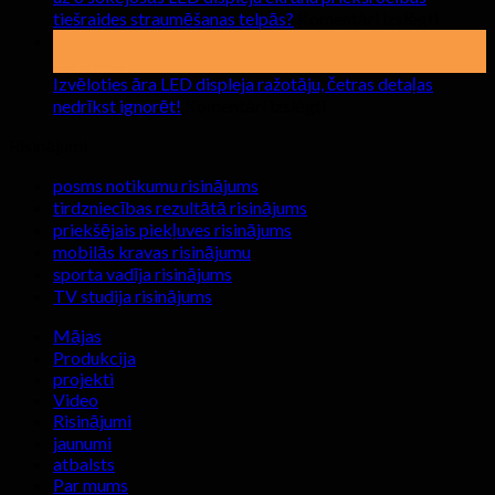
īrējot
uz
tiešraides straumēšanas telpās?
Komentāri izslēgti
iekštelpu
uz
17
LED
6
sagandēt
displeju
šokējo
Izvēloties āra LED displeja ražotāju, četras detaļas
ekrānus
LED
uz
nedrīkst ignorēt!
Komentāri izslēgti
displej
Izvēloties
ekrānu
Risinājumi
āra
priekšr
LED
posms notikumu risinājums
tiešrai
displeja
tirdzniecības rezultātā risinājums
straum
ražotāju,
priekšējais piekļuves risinājums
telpās?
četras
mobilās kravas risinājumu
detaļas
sporta vadīja risinājums
nedrīkst
TV studija risinājums
ignorēt!
Mājas
Produkcija
projekti
Video
Risinājumi
jaunumi
atbalsts
Par mums