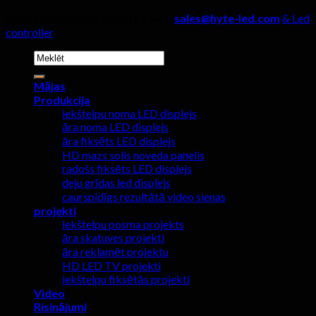
Autortiesības 2026 ©
Hyte Led &
sales@hyte-led.com
& Led
controller
Meklēt:
Mājas
Produkcija
iekštelpu noma LED displejs
āra noma LED displejs
āra fiksēts LED displejs
HD mazs solis noveda panelis
radošs fiksēts LED displejs
deju grīdas led displejs
caurspīdīgs rezultātā video sienas
projekti
iekštelpu posma projekts
āra skatuves projekti
āra reklamēt projektu
HD LED TV projekti
iekštelpu fiksētās projekti
Video
Risinājumi