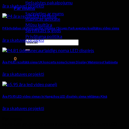
tiešsaistes pakalpojumu
āra skatuves projekti
Par mums
Sazinieties ar mums
Rūpnīcas apskate
Mūsu kultūra
P4 brīvdabas skatuve vadīja reklāma Chicago Park augstas kvalitātes video sienu
Sertifikāts & gods
Privātuma politika
āra skatuves projekti
Meklēt:
0
Āra P4.81 rezultātā siena UK koncertu noma Screen Display Waterproof kabineta
ratiņi
āra skatuves projekti
Nav produktu grozā.
Āra P5.95 LED video sienas In Hangzhou LED displejs siena reklāmas Ķīnā
āra skatuves projekti
Par mums
Hyte-Led grupa nodrošina kvalitatīvu iekštelpu un āra LED