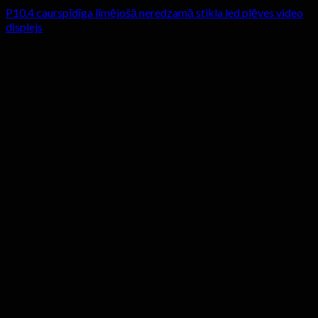
P10.4 caurspīdīga līmējošā neredzamā stikla led plēves video
displejs