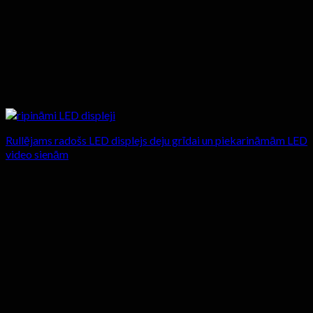
Rullējams radošs LED displejs deju grīdai un piekarināmām LED
video sienām