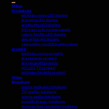
Mājas
Produkcija
iekštelpu noma LED displejs
āra noma LED displejs
āra fiksēts LED displejs
HD mazs solis noveda panelis
radošs fiksēts LED displejs
deju grīdas led displejs
caurspīdīgs rezultātā video sienas
projekti
iekštelpu posma projekts
āra skatuves projekti
āra reklamēt projektu
HD LED TV projekti
iekštelpu fiksētās projekti
Video
Risinājumi
posms notikumu risinājums
TV studija risinājums
sporta vadīja risinājums
mobilās kravas risinājumu
tirdzniecības rezultātā risinājums