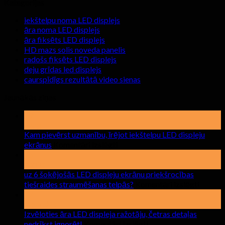
Kategorijas
iekštelpu noma LED displejs
āra noma LED displejs
āra fiksēts LED displejs
HD mazs solis noveda panelis
radošs fiksēts LED displejs
deju grīdas led displejs
caurspīdīgs rezultātā video sienas
Jaunākās ziņas
19
maijs
Kam pievērst uzmanību, īrējot iekštelpu LED displeju
uz
ekrānus
Komentāri izslēgti
Kam
15
pievērst
aprīlis
uzmanību,
uz 6 šokējošās LED displeju ekrānu priekšrocības
īrējot
uz
tiešraides straumēšanas telpās?
Komentāri izslēgti
iekštelpu
uz
17
LED
6
sagandēt
displeju
šokējo
Izvēloties āra LED displeja ražotāju, četras detaļas
ekrānus
LED
uz
nedrīkst ignorēt!
Komentāri izslēgti