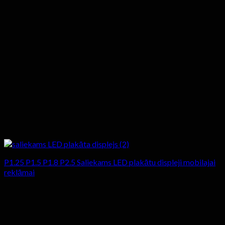
P1.25 P1.5 P1.8 P2.5 Saliekams LED plakātu displeji mobilajai
reklāmai