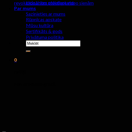
tiešsaistes pakalpojumu
revolucionāriem efektiem video sienām
Par mums
Sazinieties ar mums
Rūpnīcas apskate
Mūsu kultūra
Sertifikāts & gods
Privātuma politika
Meklēt:
0
ratiņi
Nav produktu grozā.