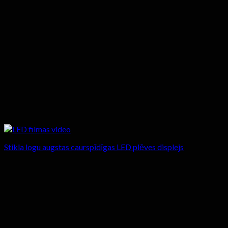
Stikla logu augstas caurspīdīgas LED plēves displejs