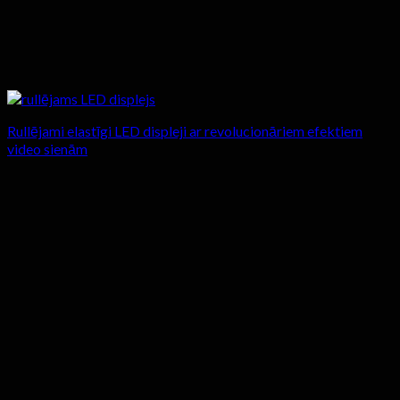
Rullējami elastīgi LED displeji ar revolucionāriem efektiem
video sienām