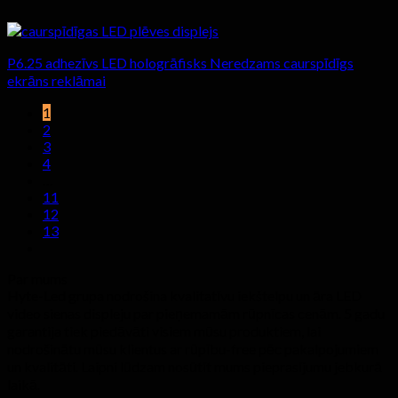
P6.25 adhezīvs LED hologrāfisks Neredzams caurspīdīgs
ekrāns reklāmai
1
2
3
4
…
11
12
13
Par mums
Hyte-Led grupa nodrošina kvalitatīvu iekštelpu un āra LED
video sienas displeju par pieņemamām rūpnīcas cenām. 5 gadu
garantija tiek piedāvāti visiem mūsu produktiem, lai
nodrošinātu mūsu klientus ar rūpību-free pēc pakalpojumiem
un kvalitāti. Laipni lūdzam nosūtīt mums pieprasījumu jebkurā
laikā.