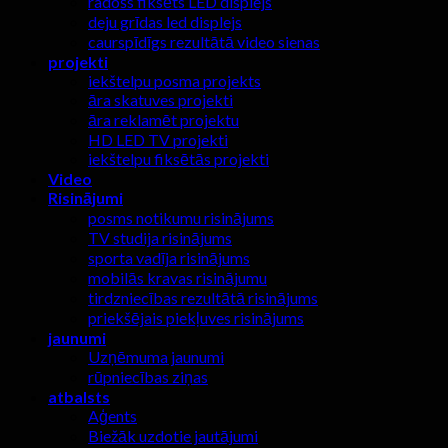
radošs fiksēts LED displejs
deju grīdas led displejs
caurspīdīgs rezultātā video sienas
projekti
iekštelpu posma projekts
āra skatuves projekti
āra reklamēt projektu
HD LED TV projekti
iekštelpu fiksētās projekti
Video
Risinājumi
posms notikumu risinājums
TV studija risinājums
sporta vadīja risinājums
mobilās kravas risinājumu
tirdzniecības rezultātā risinājums
priekšējais piekļuves risinājums
jaunumi
Uzņēmuma jaunumi
rūpniecības ziņas
atbalsts
Aģents
Biežāk uzdotie jautājumi