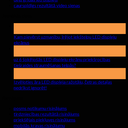
caurspīdīgs rezultātā video sienas
Jaunākās ziņas
19
maijs
Kam pievērst uzmanību, īrējot iekštelpu LED displeju
uz
ekrānus
Komentāri izslēgti
Kam
15
pievērst
aprīlis
uzmanību,
uz 6 šokējošās LED displeju ekrānu priekšrocības
īrējot
uz
tiešraides straumēšanas telpās?
Komentāri izslēgti
iekštelpu
uz
17
LED
6
sagandēt
displeju
šokējo
Izvēloties āra LED displeja ražotāju, četras detaļas
ekrānus
LED
uz
nedrīkst ignorēt!
Komentāri izslēgti
displej
Izvēloties
ekrānu
Risinājumi
āra
priekšr
LED
posms notikumu risinājums
tiešrai
displeja
tirdzniecības rezultātā risinājums
straum
ražotāju,
priekšējais piekļuves risinājums
telpās?
četras
mobilās kravas risinājumu
detaļas