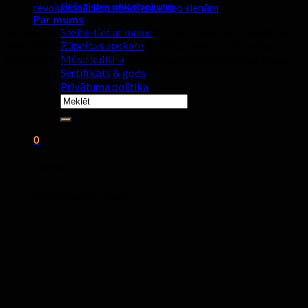
tiešsaistes pakalpojumu
revolucionāriem efektiem video sienām
Par mums
Sazinieties ar mums
āra elektronika digitālā rezultātā stendu iela sienas reklāmas
Rūpnīcas apskate
SMD3535 P4 P5 P6 P8 P10 P16 P20 pilnkrāsu HD milzu
Mūsu kultūra
ūdensizturīgs IP67 rezultātā ekrāna reklāma rūpnīcas cenas
Sertifikāts & gods
Privātuma politika
Meklēt:
0
ratiņi
Nav produktu grozā.