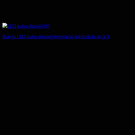
Burvju LED kubu displeji lietošanai iekštelpās un ārā