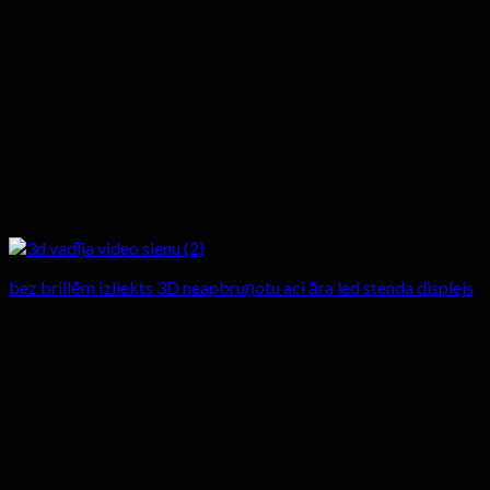
bez brillēm izliekts 3D neapbruņotu aci āra led stenda displejs