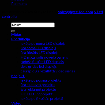
Par mums
Autortiesības 2026 ©
Hyte Led &
sales@hyte-led.com
& Led
controller
Meklēt:
Mājas
Produkcija
iekštelpu noma LED displejs
āra noma LED displejs
āra fiksēts LED displejs
HD mazs solis noveda panelis
radošs fiksēts LED displejs
deju grīdas led displejs
caurspīdīgs rezultātā video sienas
projekti
iekštelpu posma projekts
āra skatuves projekti
āra reklamēt projektu
HD LED TV projekti
iekštelpu fiksētās projekti
Video