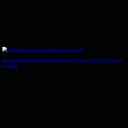
priekšējā servisa apkope Led displejs P4.81 P6.67 P8 P10 āra
modulis