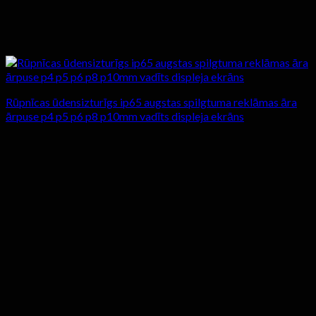
Rūpnīcas ūdensizturīgs ip65 augstas spilgtuma reklāmas āra
ārpuse p4 p5 p6 p8 p10mm vadīts displeja ekrāns