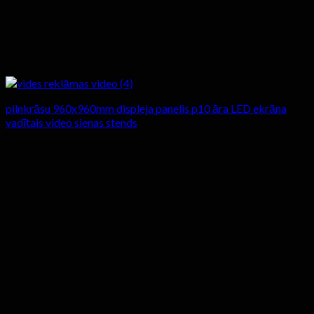
pilnkrāsu 960x960mm displeja panelis p10 āra LED ekrāna
vadītais video sienas stends