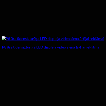
P8 āra ūdensizturīga LED displeja video siena ārējai reklāmai