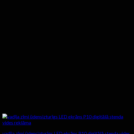
vadīja zīmi ūdensizturīgs LED ekrāns P10 digitālā stenda vides