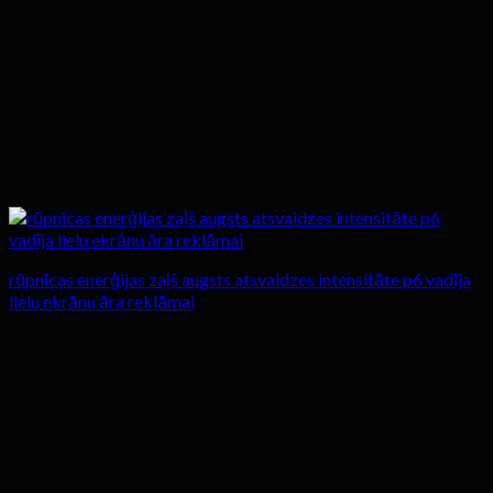
rūpnīcas enerģijas zaļš augsts atsvaidzes intensitāte p6 vadīja
lielu ekrānu āra reklāmai