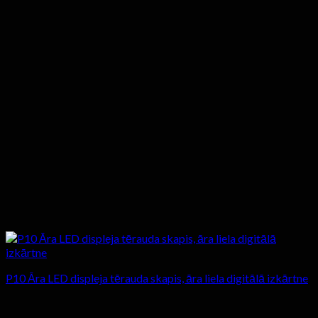
P10 Āra LED displeja tērauda skapis, āra liela digitālā izkārtne