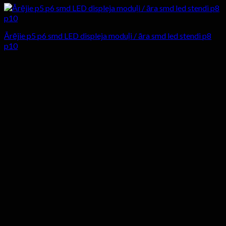
Ārējie p5 p6 smd LED displeja moduļi / āra smd led stendi p8
p10