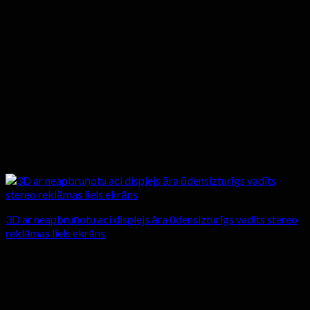
3D ar neapbruņotu aci displejs āra ūdensizturīgs vadīts stereo
reklāmas liels ekrāns