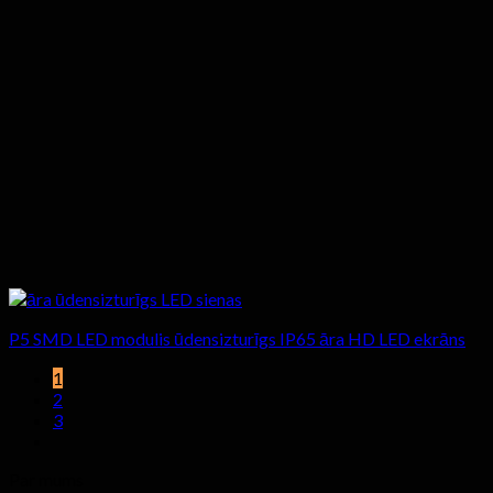
P5 SMD LED modulis ūdensizturīgs IP65 āra HD LED ekrāns
1
2
3
Par mums