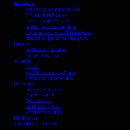
Risinājumi
posms notikumu risinājums
TV studija risinājums
sporta vadīja risinājums
mobilās kravas risinājumu
tirdzniecības rezultātā risinājums
priekšējais piekļuves risinājums
jaunumi
Uzņēmuma jaunumi
rūpniecības ziņas
atbalsts
Aģents
Biežāk uzdotie jautājumi
tiešsaistes pakalpojumu
Par mums
Sazinieties ar mums
Rūpnīcas apskate
Mūsu kultūra
Sertifikāts & gods
Privātuma politika
Pieslēgties
sales@hyte-led.com