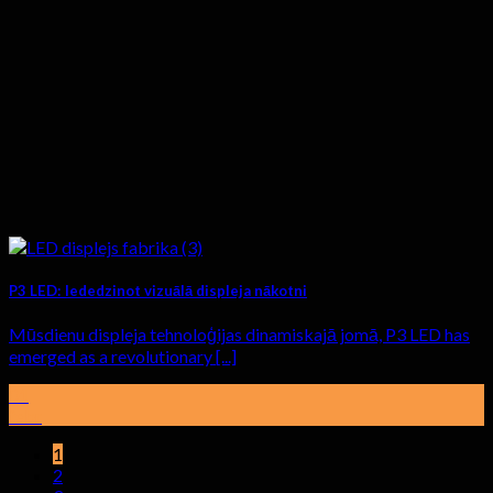
P3 LED: Iededzinot vizuālā displeja nākotni
Mūsdienu displeja tehnoloģijas dinamiskajā jomā,
P3 LED has
emerged as a revolutionary
[...]
01
febr
1
2