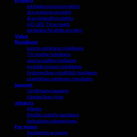
projekti
iekštelpu posma projekts
āra skatuves projekti
āra reklamēt projektu
HD LED TV projekti
iekštelpu fiksētās projekti
Video
Risinājumi
posms notikumu risinājums
TV studija risinājums
sporta vadīja risinājums
mobilās kravas risinājumu
tirdzniecības rezultātā risinājums
priekšējais piekļuves risinājums
jaunumi
Uzņēmuma jaunumi
rūpniecības ziņas
atbalsts
Aģents
Biežāk uzdotie jautājumi
tiešsaistes pakalpojumu
Par mums
Sazinieties ar mums