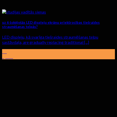
uz 6 šokējošās LED displeju ekrānu priekšrocības tiešraides
straumēšanas telpās?
LED displeju, kā svarīga tiešraides straumēšanas telpu
sastāvdaļa,
are gradually replacing traditional
[...]
15
aprīlis