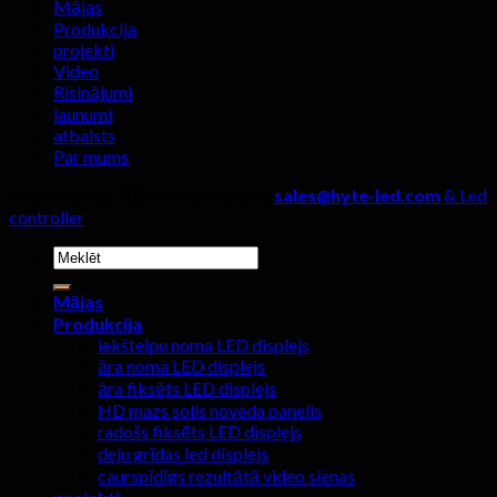
Mājas
Produkcija
projekti
Video
Risinājumi
jaunumi
atbalsts
Par mums
Autortiesības 2026 ©
Hyte Led &
sales@hyte-led.com
& Led
controller
Meklēt:
Mājas
Produkcija
iekštelpu noma LED displejs
āra noma LED displejs
āra fiksēts LED displejs
HD mazs solis noveda panelis
radošs fiksēts LED displejs
deju grīdas led displejs
caurspīdīgs rezultātā video sienas