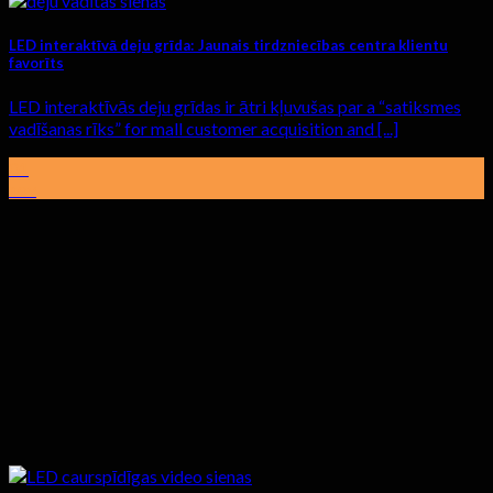
LED interaktīvā deju grīda: Jaunais tirdzniecības centra klientu
favorīts
LED interaktīvās deju grīdas ir ātri kļuvušas par a “satiksmes
vadīšanas rīks”
for mall customer acquisition and
[...]
01
nov