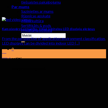
tiešsaistes pakalpojumu
Par mums
Sazinieties ar mums
Rūpnīcas apskate
Mūsu kultūra
Sertifikāts & gods
Kam pievērst uzmanību, īrējot iekštelpu LED displeju ekrānus
Privātuma politika
Meklēt:
From the perspective of application environment classification
,
LED displays can be divided into indoor LED
[...]
0
19
maijs
ratiņi
Nav produktu grozā.