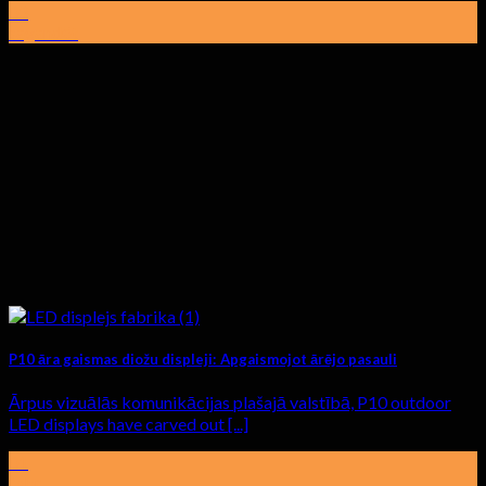
03
sagandēt
P10 āra gaismas diožu displeji: Apgaismojot ārējo pasauli
Ārpus vizuālās komunikācijas plašajā valstībā,
P10 outdoor
LED displays have carved out
[...]
01
febr