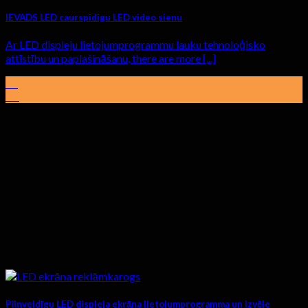
IEVADS LED caurspīdīgu LED video sienu
Ar LED displeju lietojumprogrammu lauku tehnoloģisko
attīstību un paplašināšanu,
there are more
[...]
02
Jūl
Pilnveidīgu LED displeja ekrāna lietojumprogramma un izvēle