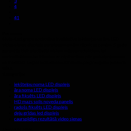
3
4
…
41
Par mums
Hyte-Led grupa nodrošina kvalitatīvu iekštelpu un āra LED
video sienas displeju par pieņemamām rūpnīcas cenām. 5 gadu
garantija tiek piedāvāti visiem mūsu produktiem, lai
nodrošinātu mūsu klientus ar rūpību-free pēc pakalpojumiem
un kvalitāti. Laipni lūdzam nosūtīt mums pieprasījumu jebkurā
laikā.
Kategorijas
iekštelpu noma LED displejs
āra noma LED displejs
āra fiksēts LED displejs
HD mazs solis noveda panelis
radošs fiksēts LED displejs
deju grīdas led displejs
caurspīdīgs rezultātā video sienas
Jaunākās ziņas