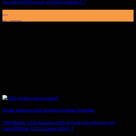
kas samontēti kopā,
and the modules
[...]
03
sagandēt
Ievads pilnkrāsu LED displeja sistēmas funkcijās
Mūsdienās, LED displeju veidi un funkcijas kļūst arvien
sarežģītākas.
LED screens with
[...]