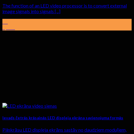
The function of an LED video processor is to convert external
image signals into signals
[...]
01
aprīlis
Ievads četrās krāsainās LED displeja ekrāna savienojuma formās
Pilnkrāsu LED displeja ekrāns sastāv no daudziem moduļiem,