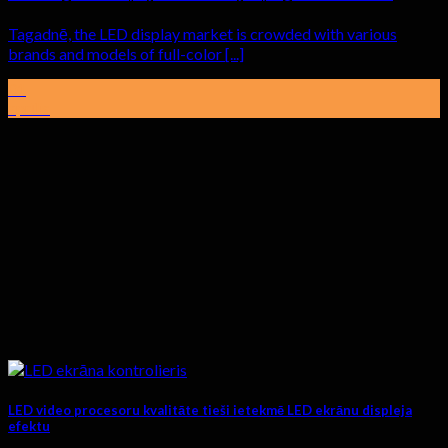
Tagadnē,
the LED display market is crowded with various
brands and models of full-color
[...]
01
aprīlis
LED video procesoru kvalitāte tieši ietekmē LED ekrānu displeja
efektu