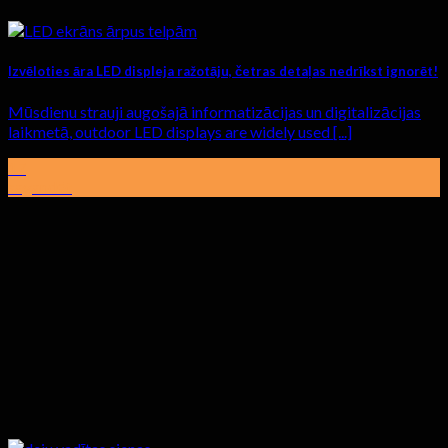
Izvēloties āra LED displeja ražotāju, četras detaļas nedrīkst ignorēt!
Mūsdienu strauji augošajā informatizācijas un digitalizācijas
laikmetā,
outdoor LED displays are widely used
[...]
17
sagandēt