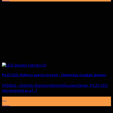
P1.25 LED: Atšķirot augsto virsotni – Definīcijas vizuālais displejs
Mūžībā – Attīstās displeja tehnoloģiju panorāmas,
P1.25 LED
has emerged as a
[...]
01
febr