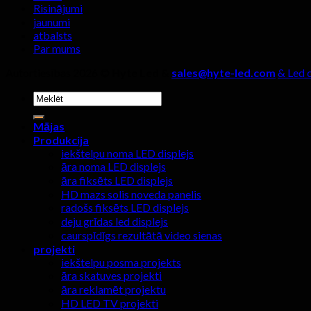
Risinājumi
jaunumi
atbalsts
Par mums
Autortiesības 2026 ©
Hyte Led &
sales@hyte-led.com
& Led 
Meklēt:
Mājas
Produkcija
iekštelpu noma LED displejs
āra noma LED displejs
āra fiksēts LED displejs
HD mazs solis noveda panelis
radošs fiksēts LED displejs
deju grīdas led displejs
caurspīdīgs rezultātā video sienas
projekti
iekštelpu posma projekts
āra skatuves projekti
āra reklamēt projektu
HD LED TV projekti