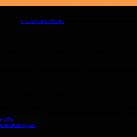
kmetā, āra LED displeji tiek plaši izmantoti dažādos gadījumos to a
lāmā, uzstāšanās posmi, un informācijas izplatīšana publiskās viet
ar ignorēt.
LED displejs ražotāji
iepazīstinās ar četrām galvenajām 
mai un lietum visu gadu, tāpēc to izturībai un aizsardzības līmenim
dīgs, UV izturīgs, un zemestrīces izturīgas spējas. Papildus, Dis
kvalitātes LED displeji var uzturēt labu displeja veiktspēju dažādo
oloģijām, bet arī nepieciešami augstas kvalitātes materiāli un raf
u, izejvielu avoti, un vai tai ir attiecīgi sertifikāti. Papildus, ir 
s, kas atbilst tirgus pieprasījumam.
apsvēruma faktors. tomēr, vienkārša zema cena ne vienmēr nozīmē au
jāapsver. Pievēršot uzmanību tādām detaļām kā kvalitāte, tehniskai
rūpīgi salīdzinot un atlasot, mēs varam atrast piemērotāko partne
avorīts
raumēšanas telpās?