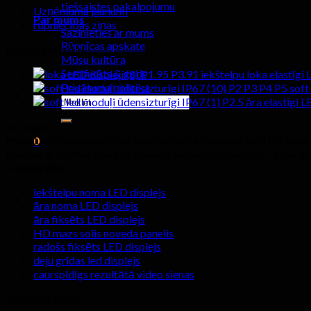
tiešsaistes pakalpojumu
Uzņēmuma jaunumi
Par mums
rūpniecības ziņas
Sazinieties ar mums
Rūpnīcas apskate
Karstie produktu
Mūsu kultūra
Sertifikāts & gods
P1.95 P3.91 iekštelpu loka elastīgi 
Privātuma politika
P2 P3 P4 P5 soft
Meklēt:
P2.5 āra elastīgi 
Par mums
Hyte-Led grupa nodrošina kvalitatīvu iekštelpu un āra LED vide
0
klientus ar rūpību-free pēc pakalpojumiem un kvalitāti. Laipni 
Kategorijas
ratiņi
iekštelpu noma LED displejs
Nav produktu grozā.
āra noma LED displejs
āra fiksēts LED displejs
HD mazs solis noveda panelis
radošs fiksēts LED displejs
deju grīdas led displejs
caurspīdīgs rezultātā video sienas
Jaunākās ziņas