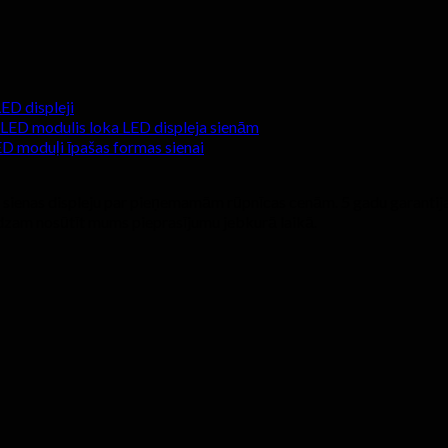
LED displeji
 LED modulis loka LED displeja sienām
LED moduļi īpašas formas sienai
o sienas displeju par pieņemamām rūpnīcas cenām. 5 gadu garantij
lūdzam nosūtīt mums pieprasījumu jebkurā laikā.