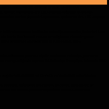
ugstā spilgtuma dēļ, spilgtas krāsas, un efektīva informācijas
ās. tomēr, Piemērota āra LED displeja ražotāja izvēle nav
detaļām, kurām jāpievērš uzmanība, izvēloties āra LED displeju
 ir izšķiroša nozīme. Izvēloties ražotāju, uzmanība jāpievērš tam,
pleja ekrāna krāsu konsekvences un spilgtuma vienmērīguma
s laika apstākļos un pagarināt to kalpošanas laiku.
inēti ražošanas procesi. tāpēc, izvēloties ražotāju, produkta
arī ļoti svarīgi mēģināt saprast R&Ražotāju D iespējas, kā izcils R&D
gstu rentabilitāti, un tā vietā var palielināt uzturēšanas
s atbalsts, ražošanas procesiem, un cenas, būtu jāveic arī
ri un likt stabilu pamatu turpmākai biznesa attīstībai.