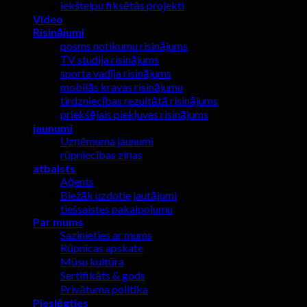
iekštelpu fiksētās projekti
Video
Risinājumi
posms notikumu risinājums
TV studija risinājums
sporta vadīja risinājums
mobilās kravas risinājumu
tirdzniecības rezultātā risinājums
priekšējais piekļuves risinājums
jaunumi
Uzņēmuma jaunumi
rūpniecības ziņas
atbalsts
Aģents
Biežāk uzdotie jautājumi
tiešsaistes pakalpojumu
Par mums
Sazinieties ar mums
Rūpnīcas apskate
Mūsu kultūra
Sertifikāts & gods
Privātuma politika
Pieslēgties