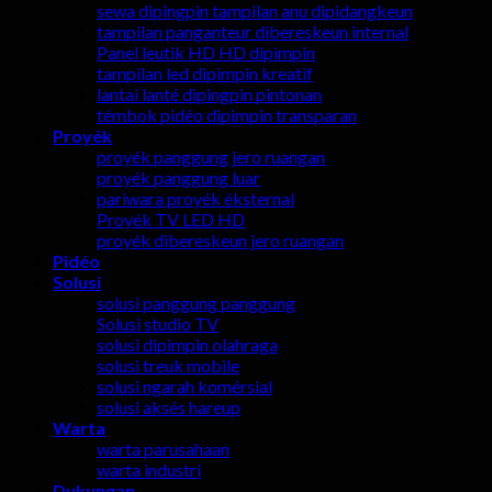
sewa dipingpin tampilan anu dipidangkeun
tampilan panganteur dibereskeun internal
Panel leutik HD HD dipimpin
tampilan led dipimpin kreatif
lantai lanté dipingpin pintonan
témbok pidéo dipimpin transparan
Proyék
proyék panggung jero ruangan
proyék panggung luar
pariwara proyék éksternal
Proyék TV LED HD
proyék dibereskeun jero ruangan
Pidéo
Solusi
solusi panggung panggung
Solusi studio TV
solusi dipimpin olahraga
solusi treuk mobile
solusi ngarah komérsial
solusi aksés hareup
Warta
warta parusahaan
warta industri
Dukungan