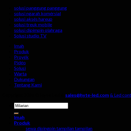
solusi panggung panggung
solusi ngarah komérsial
solusi aksés hareup
solusi treuk mobile
solusi dipimpin olahraga
Solusi studio TV
Imah
Produk
Proyék
Pidéo
Solusi
Warta
Dukungan
Tentang Kami
Copyright 2026 ©
Hyte Led &
sales@hyte-led.com
& Led cont
Milarian
pikeun:
Imah
Produk
sewa dipingpin tampilan tampilan