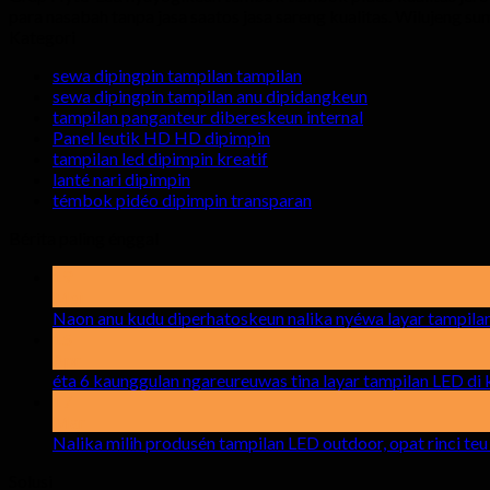
para nasabah tanpa jasa saatos jasa sareng kualitas. Wilujeng s
Kategori
sewa dipingpin tampilan tampilan
sewa dipingpin tampilan anu dipidangkeun
tampilan panganteur dibereskeun internal
Panel leutik HD HD dipimpin
tampilan led dipimpin kreatif
lanté nari dipimpin
témbok pidéo dipimpin transparan
Bérita paling énggal
19
Mei
Naon anu kudu diperhatoskeun nalika nyéwa layar tampila
15
Apr
éta 6 kaunggulan ngareureuwas tina layar tampilan LED di 
17
Mar
Nalika milih produsén tampilan LED outdoor, opat rinci teu
Solusi