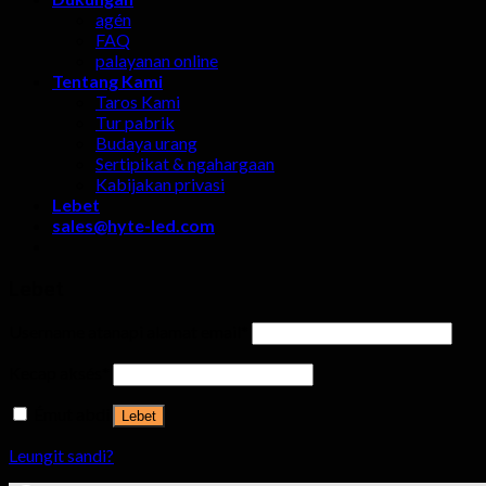
agén
FAQ
palayanan online
Tentang Kami
Taros Kami
Tur pabrik
Budaya urang
Sertipikat & ngahargaan
Kabijakan privasi
Lebet
sales@hyte-led.com
Lebet
Username atanapi alamat email
*
Kecap aksés
*
Émut abdi
Lebet
Leungit sandi?