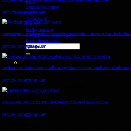
FAQ
palayanan online
proyék panggung luar
Tentang Kami
Taros Kami
Tur pabrik
Budaya urang
Panggung luar P4 ngajantenkeun pariwara ka témbok vidéo Chicago Park anu berkualitas 
Sertipikat & ngahargaan
Kabijakan privasi
Milarian
proyék panggung luar
pikeun:
0
Outdoor P4.81 dipimpin témbok pikeun Inggris Rental Screen Rental Screen Display Kabi
Gorobag
proyék panggung luar
Henteu aya produk dina karancang.
Témbok video luar P5.95 LED Di Hangzhou nyerang iklan témbok di China
proyék panggung luar
Tentang Kami
Grup Hyte-Led nyayogikeun témbok témbok pidéo kualitas jero r