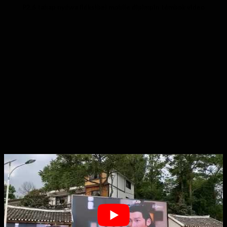
P2.6 tahap nyéwa fléksibel mobile dipimpin témbok video