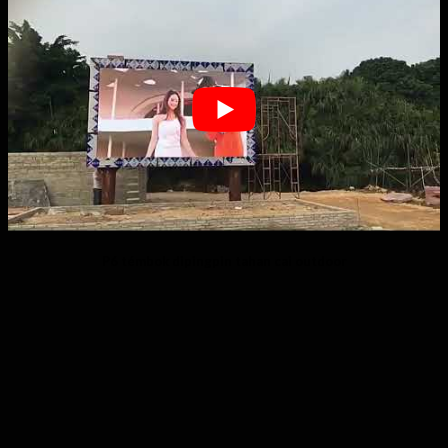
P6 témbok dipingpin tahan cai outdoor