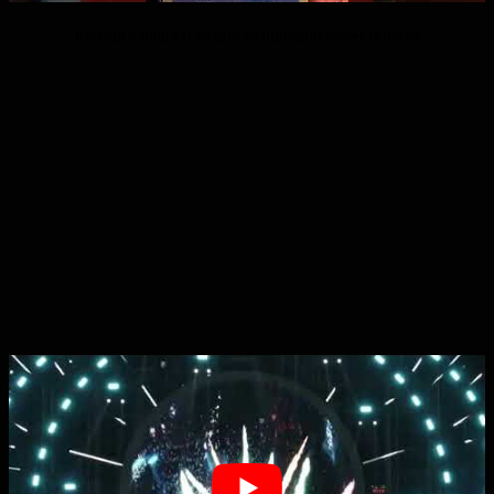
balanja balanja transparan dipimpin panel témbok