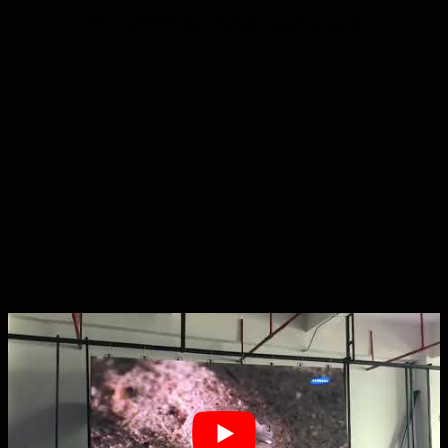
P3 kreatif fléksibel dipimpin tampilan panel