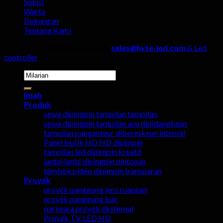
Solusi
Warta
Dukungan
Tentang Kami
Copyright 2026 ©
Hyte Led &
sales@hyte-led.com
& Led
controller
Milarian
pikeun:
Imah
Produk
sewa dipingpin tampilan tampilan
sewa dipingpin tampilan anu dipidangkeun
tampilan panganteur dibereskeun internal
Panel leutik HD HD dipimpin
tampilan led dipimpin kreatif
lantai lanté dipingpin pintonan
témbok pidéo dipimpin transparan
Proyék
proyék panggung jero ruangan
proyék panggung luar
pariwara proyék éksternal
Proyék TV LED HD