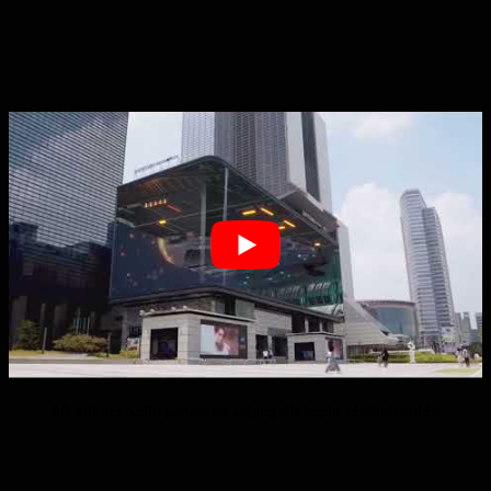
3D pilem studio panon taranjang dipimpin témbok pidéo