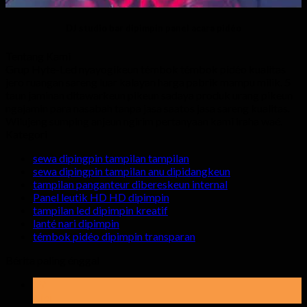
DJ studio bar dipimpin panel acara pidéo
Tentang Kami
Grup Hyte-Led nyayogikeun témbok témbok pidéo kualitas
jero ruangan sareng luar kalayan harga pabrik mampu milik. 5
taun jaminan ditawarkeun pikeun sadaya produk urang pikeun
ngajamin para nasabah tanpa jasa saatos jasa sareng kualitas.
Wilujeng sumping anjeun ngirim pertanyaan kami iraha waé.
Kategori
sewa dipingpin tampilan tampilan
sewa dipingpin tampilan anu dipidangkeun
tampilan panganteur dibereskeun internal
Panel leutik HD HD dipimpin
tampilan led dipimpin kreatif
lanté nari dipimpin
témbok pidéo dipimpin transparan
Bérita paling énggal
19
Mei