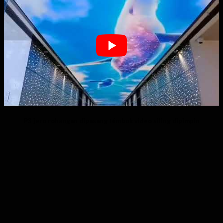
P3 jero rohangan dipasang témbok video siling dipimpin