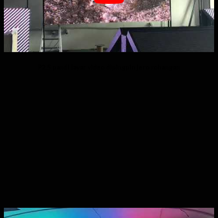
P2.5 panél layar video dipingpin jero rohangan