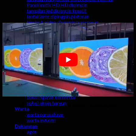
Panel leutik HD HD dipimpin
tampilan led dipimpin kreatif
lantai lanté dipingpin pintonan
témbok pidéo dipimpin transparan
Proyék
proyék panggung jero ruangan
proyék panggung luar
pariwara proyék éksternal
Proyék TV LED HD
proyék dibereskeun jero ruangan
Pidéo
Solusi
solusi panggung panggung
Solusi studio TV
solusi dipimpin olahraga
solusi treuk mobile
solusi ngarah komérsial
solusi aksés hareup
P1.25 4K HD resolusi luhur dipimpin layar tampilan
Warta
warta parusahaan
warta industri
Dukungan
agén