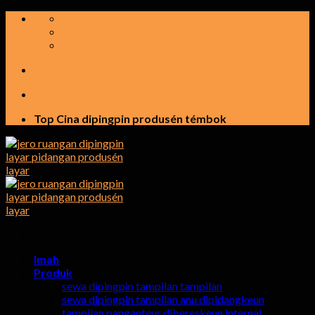
Luncat
ka
eusi
Top Cina dipingpin produsén témbok
Imah
Produk
sewa dipingpin tampilan tampilan
sewa dipingpin tampilan anu dipidangkeun
tampilan panganteur dibereskeun internal