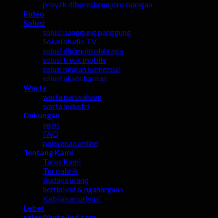
proyék dibereskeun jero ruangan
Pidéo
Solusi
solusi panggung panggung
Solusi studio TV
solusi dipimpin olahraga
solusi treuk mobile
solusi ngarah komérsial
solusi aksés hareup
Warta
warta parusahaan
warta industri
Dukungan
agén
FAQ
palayanan online
Tentang Kami
Taros Kami
Tur pabrik
Budaya urang
Sertipikat & ngahargaan
Kabijakan privasi
Lebet
sales@hyte-led.com