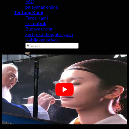
FAQ
palayanan online
Tentang Kami
Taros Kami
Tur pabrik
Budaya urang
Sertipikat & ngahargaan
Kabijakan privasi
Milarian
pikeun:
0
Gorobag
Henteu aya produk dina karancang.