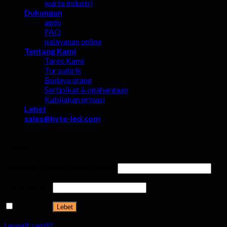
warta industri
Dukungan
agén
FAQ
palayanan online
Tentang Kami
Taros Kami
Tur pabrik
Budaya urang
Sertipikat & ngahargaan
Kabijakan privasi
Lebet
sales@hyte-led.com
Lebet
Username atanapi alamat email
*
Kecap aksés
*
Émut abdi
Lebet
Leungit sandi?