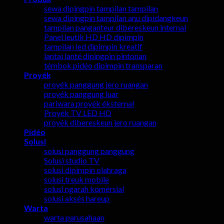
sewa dipingpin tampilan tampilan
sewa dipingpin tampilan anu dipidangkeun
tampilan panganteur dibereskeun internal
Panel leutik HD HD dipimpin
tampilan led dipimpin kreatif
lantai lanté dipingpin pintonan
témbok pidéo dipimpin transparan
Proyék
proyék panggung jero ruangan
proyék panggung luar
pariwara proyék éksternal
Proyék TV LED HD
proyék dibereskeun jero ruangan
Pidéo
Solusi
solusi panggung panggung
Solusi studio TV
solusi dipimpin olahraga
solusi treuk mobile
solusi ngarah komérsial
solusi aksés hareup
Warta
warta parusahaan