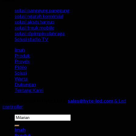
milih
indoor
layar
produsén
tampilan
solusi panggung panggung
tampilan
LED
solusi ngarah komérsial
LED
di
solusi aksés hareup
outdoor,
kamar
solusi treuk mobile
opat
live
solusi dipimpin olahraga
rinci
streaming?
Solusi studio TV
teu
kudu
Imah
dipaliré!
Produk
Proyék
Pidéo
Solusi
Warta
Dukungan
Tentang Kami
Copyright 2026 ©
Hyte Led &
sales@hyte-led.com
& Led
controller
Milarian
pikeun:
Imah
Produk