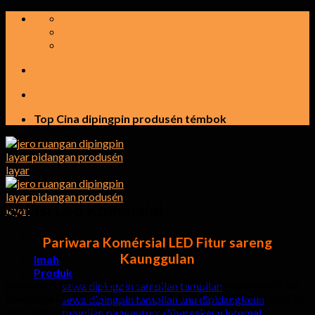
Luncat
ka
eusi
Top Cina dipingpin produsén témbok
Solusi Led Komérsial
Pariwara Komérsial LED Fitur sareng
Kaunggulan
Imah
Produk
pariwara komérsial LED pidéo pidéo dipikanyaho salaku iklan
sewa dipingpin tampilan tampilan
komérsial LED layar,sareng ieu kisaran ti layar LED luar dugi ka
sewa dipingpin tampilan anu dipidangkeun
jero ruangan panawaran iklan pariwara LED di jero
tampilan panganteur dibereskeun internal