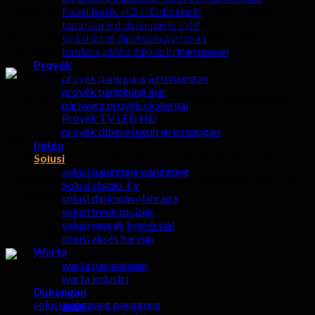
ruangan.Komersial LED tampilan warna anu jelas sareng
Panel leutik HD HD dipimpin
gambar anu seukeut ngintunkeun pangaruh visual anu langkung
tampilan led dipimpin kreatif
narik sareng langkung narik jalma anu ngaliwat pikeun
lantai lanté dipingpin pintonan
maksimalkeun nilai pariwara media..
témbok pidéo dipimpin transparan
Proyék
proyék panggung jero ruangan
proyék panggung luar
1. Cukup kipas knalpot sareng desain pikeun ngabebaskeun
pariwara proyék éksternal
panas
Proyék TV LED HD
2. Warna seragam sareng luhur kontras mastikeun gambar anu
proyék dibereskeun jero ruangan
jelas sareng seukeut
Pidéo
3. Kakuatan na kuat, tampilan LED moal gampang cacad
Solusi
atanapi Lungsi dina waktosna
solusi panggung panggung
4. Sinyal stabil sareng kakuatan listrik manjangkeun umur LED
Solusi studio TV
panjagaan na
solusi dipimpin olahraga
5. Konsumsi daya rendah ngirangan biaya operasi
solusi treuk mobile
solusi ngarah komérsial
Sistem sareng control kit:
solusi aksés hareup
Warta
warta parusahaan
warta industri
Solusi
Dukungan
solusi panggung panggung
agén