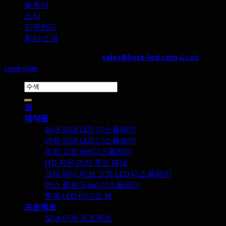
솔루션
레
선
소식
이
택
지원하다
화
할
회사 소개
면
때,
의
네
저작권 2026 ©
Hyte지도 &
sales@hyte-led.com
& Led
놀
가
controller
라
지
검
운
세
색:
장
부
집
점?
사
제작품
항
실내 임대 LED 디스플레이
을
야외 임대 LED 디스플레이
무
옥외 고정 led 디스플레이
시
HD 작은 피치 주도 패널
해
크리 에이 티브 고정 LED 디스플레이
서
댄스 플로어 led 디스플레이
는
투명 LED 비디오 벽
안
프로젝트
됩
실내 단계 프로젝트
니