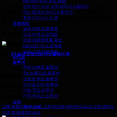
HD 작은 피치 주도 패널
크리 에이 티브 고정 LED 디스플레이
고정 설치 비디오 벽 화면을 주도 p2.5 P3 P4 P5 P6 실내 광고,
댄스 플로어 led 디스플레이
고정 타입 P1, P2, P3, P4 LED 디스플레이 모듈 실내 비디오 벽
투명 LED 비디오 벽
을 주도 패널 디스플레이 좋은 가격에 최고 중국 LED 비디오 벽
프로젝트
제조 공장 공급 업체.
실내 단계 프로젝트
태그:
LED 비디오 디스플레이 스크린 패널
야외 단계 프로젝트
야외 프로젝트를 광고
HD LED TV 프로젝트
실내 고정 프로젝트
특징
P3 실내 고정 LED 디스플레이 벽
비디오
솔루션
피치: 실내 P3
무대 이벤트 솔루션
크기: 28 평방 미터
TV 스튜디오 솔루션
장소: 마카오
스포츠 주도 솔루션
모바일 트럭 솔루션
원활한 각 캐비닛으로 연결
상업 주도 솔루션
0.1mm의 아래 캐비닛 허용, 평탄
전면 액세스 솔루션
내각 디스플레이 얇고 가벼운
소식
교통 경찰이 높은 새로 고침 속도에 대한 P2.5 실내 고정 LED 비
회사 소식
디오 벽 패널
산업 뉴스