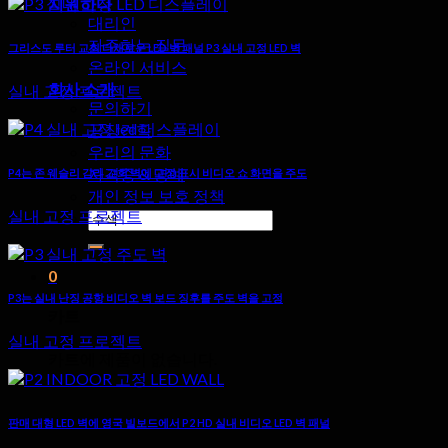
지원하다
대리인
자주하는 질문
그리스도 루터 교회 다채로운 LED 벽 패널 P3 실내 고정 LED 벽
온라인 서비스
회사 소개
실내 고정 프로젝트
문의하기
공장견학
우리의 문화
자격증 & 명예
P4는 존 웨슬리 감리 교회 벽에 고정 표시 비디오 쇼 화면을 주도
개인 정보 보호 정책
실내 고정 프로젝트
검
색:
0
P3는 실내 난징 공항 비디오 벽 보드 징후를 주도 벽을 고정
카트
실내 고정 프로젝트
카트에 제품이 없습니다.
판매 대형 LED 벽에 영국 빌보드에서 P2 HD 실내 비디오 LED 벽 패널