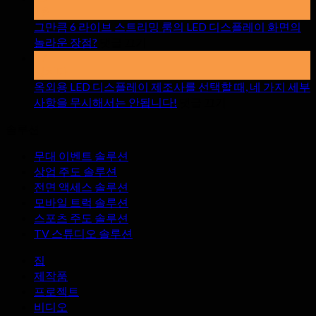
실
4월
내
그만큼 6 라이브 스트리밍 룸의 LED 디스플레이 화면의
LED
~
놀라운 장점?
댓글 끄기
디
에
17
스
그
망치다
플
만
옥외용 LED 디스플레이 제조사를 선택할 때, 네 가지 세부
레
큼
~
사항을 무시해서는 안됩니다!
댓글 끄기
에
이
6
솔루션
라
옥
화
이
외
면
무대 이벤트 솔루션
브
용
을
상업 주도 솔루션
스
LED
대
전면 액세스 솔루션
디
트
여
모바일 트럭 솔루션
스
리
할
스포츠 주도 솔루션
플
밍
때
TV 스튜디오 솔루션
레
룸
주
이
의
의
집
제
LED
할
제작품
디
조
점
프로젝트
스
사
비디오
플
를