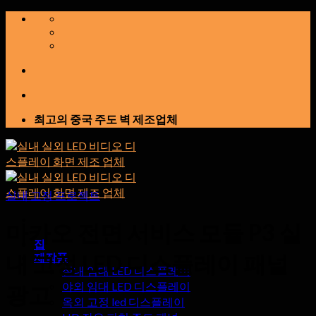
콘
텐
츠
로
건
너
뛰
최고의 중국 주도 벽 제조업체
기
실내 고정 프로젝트
마카오 전면 서비스 모듈 P3 ​​실
집
내 고정 LED 디스플레이 패널
제작품
실내 임대 LED 디스플레이
야외 임대 LED 디스플레이
광고
옥외 고정 led 디스플레이