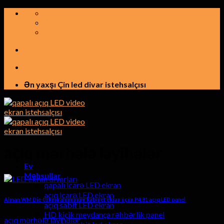
Tərkibindəkinə
keçid
etmək
Ən yaxşı Çin led divar istehsalçısı
açıq mərhələ layihələr
Ev
Məhsullar
qapalı icarə LED ekran
açıq icarə LED ekran
Alman WM Die-tökmə alüminium kabinet ekran üçün P4.81 açıq LED panel
açıq sabit LED ekran
HD kiçik meydança rəhbərlik panel
açıq mərhələ layihələr