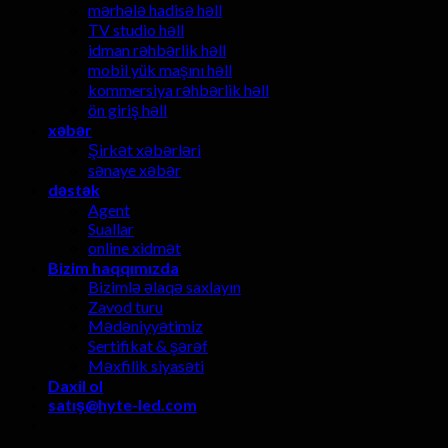
mərhələ hadisə həll
TV studio həll
idman rəhbərlik həll
mobil yük maşını həll
kommersiya rəhbərlik həll
ön giriş həll
xəbər
Şirkət xəbərləri
sənaye xəbər
dəstək
Agent
Suallar
online xidmət
Bizim haqqımızda
Bizimlə əlaqə saxlayın
Zavod turu
Mədəniyyətimiz
Sertifikat & şərəf
Məxfilik siyasəti
Daxil ol
satış@hyte-led.com