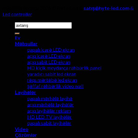
müəlliflik hüququ 2026 ©
Hyte Led &
satış@hyte-led.com
&
Led controller
Axtarmaq:
Ev
Məhsullar
qapalı icarə LED ekran
açıq icarə LED ekran
açıq sabit LED ekran
HD kiçik meydança rəhbərlik panel
yaradıcı sabit led ekran
rəqs mərtəbə led ekran
şəffaf rəhbərlik video wall
Layihələr
qapalı mərhələ layihə
açıq mərhələ layihələr
açıq layihələr reklam
HD LED TV layihələr
qapalı sabit layihələr
Video
Çözümlər