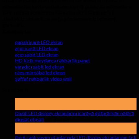
qapalı rəhbərlik video divar ekran təmin edir. 5 il zəmanət
xidmətləri və keyfiyyətinə sonra qayğı pulsuz ilə müştərilərə
təmin etmək üçün bütün məhsulları üçün təklif olunur.
İstədiyiniz zaman bizə sorğu göndərməyiniz üçün xoş
gəlmisiniz.
Kateqoriyalar
qapalı icarə LED ekran
açıq icarə LED ekran
açıq sabit LED ekran
HD kiçik meydança rəhbərlik panel
yaradıcı sabit led ekran
rəqs mərtəbə led ekran
şəffaf rəhbərlik video wall
Son xəbərlər
19
Bilər
Daxili LED displey ekranlarını icarəyə götürərkən nələrə
haqqında
diqqət etməli
Off Şərhlər
Daxili
15
LED
Apr
displey
the 6 canlı yayım otaqlarında LED displey ekranlarının şok