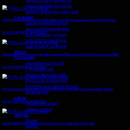
yaradıcı sabit led ekran
rəqs mərtəbə led ekran
şəffaf rəhbərlik video wall
Layihələr
P4.81 açıq mərhələ konsert diskoteka üçün Barcelona İspaniya çevik LED ekran
qapalı mərhələ layihə
açıq mərhələ layihələr
açıq mərhələ layihələr
açıq layihələr reklam
HD LED TV layihələr
qapalı sabit layihələr
Video
Adidas NMD Promotion yüksək parlaqlıq billboard üçün P4.81 Outdoor Led Wall
Çözümlər
mərhələ hadisə həll
açıq mərhələ layihələr
TV studio həll
idman rəhbərlik həll
mobil yük maşını həll
kommersiya rəhbərlik həll
P5.95 Outdoor Muskogee G Fest ABŞ üçün video ekran icarə panelləri gətirib
ön giriş həll
xəbər
açıq mərhələ layihələr
Şirkət xəbərləri
sənaye xəbər
dəstək
Agent
Dalian MBI5153 IC ekran üçün P3.91 açıq fon rəhbərlik video wall
Suallar