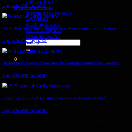
online xidmət
açıq mərhələ layihələr
Bizim haqqımızda
Bizimlə əlaqə saxlayın
Zavod turu
Mədəniyyətimiz
Chicago Park yüksək keyfiyyətli video Divara P4 açıq mərhələ rəhbərlik reklam
Sertifikat & şərəf
Məxfilik siyasəti
açıq mərhələ layihələr
Axtarmaq:
0
Outdoor P4.81 UK konsert İcarə Ekran Ekran Waterproof Kabinetinin divar gətirib
araba
açıq mərhələ layihələr
Səbətinizdə heç bir məhsul.
Hangzhou Outdoor P5.95 LED video divar Çin ekran divar reklam gətirib
açıq mərhələ layihələr
Bizim haqqımızda
Hyte-Led qrup sərfəli zavod qiymətlərlə keyfiyyətli açıq və