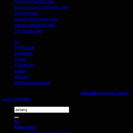
mərhələ hadisə həll
ekranlarının
istehsalçısı
kommersiya rəhbərlik həll
şok
seçərkən,
ön giriş həll
edici
dörd
üstünlükləri?
mobil yük maşını həll
detal
idman rəhbərlik həll
diqqətdən
TV studio həll
kənarda
qalmamalıdı
Ev
Məhsullar
Layihələr
Video
Çözümlər
xəbər
dəstək
Bizim haqqımızda
müəlliflik hüququ 2026 ©
Hyte Led &
satış@hyte-led.com
&
Led controller
Axtarmaq:
Ev
Məhsullar
qapalı icarə LED ekran