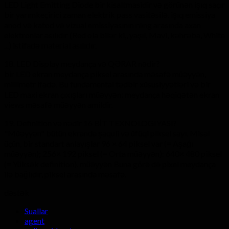
LED Light Emitting Diode bir kisaltmasidir və görünən işıq saçır
bir yarımkeçirici zaman elektrik pass vasitəsilə. işıq emissiya
anod və katod və vizual emissiyasının rəng arasında axan
elektronlar asılıdır (Red ola bilər ki,, yaşıl, Mavi, kəhrəba, White
...) istifadə material asılıdır.
18. LED Display meydança və QƏRAR nədir?
bir LED ekran meydança piksel arasında məsafə müəyyən,
millimetr ifadə. Bu fundamental tədbir xüsusiyyətləri və bir
LED maxi ekran çıxışları müəyyən: meydança həqiqətən ekran
views məsafə müəyyən amildir.
19. Definition və nədir 16 BİT TEXNOLOGIYASI?
"Müəyyən" bütün ekranda şaquli və üfüqi piksel sayı. Misal
üçün, bir standart anlayışlar 96 × 64 piksel var (= Aşağı
müəyyən); 256× 192 piksel (= Orta müəyyən): 640× 480 piksel
(= Yüksək definition). müəyyən Buna görə də pixel meydança
ilə bağlıdır, piksel arasında məsafə.
dəstək
Suallar
agent