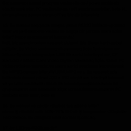
Biz nəzarət sistemi proqram vasitəsilə on / powe təchizatı
söndürmək olar, PC vasitəsilə on / off yandırmaq bilər, belə ki,.
ekran olmaq zaman ekran off və biz də bilərsiniz.
15. Bu məhsul haqqında images yalnız RS232 istifadə updated
bilər və ya Bluetooth vasitəsilə başqa bir yerdən idarə edilə
bilər? Necə uzaq nəzarət haqqında?
İndi, biz asynchronism nəzarət sistemi. Biz Ekran kartı qəbul
ediblər, Bu Video saxlamaq və oynamaq üçün funksiyası var
Micro-System inteqrasiya. USB ilə xarici interfeysi var, CF
Kartı,SD / MMC Card Video faylları saxlamaq üçün. Yalnız PC
video redaktə lazımdır, və sonra xarici avadanlıq kopyalamak.
Bu MPEG oynaya bilər,AVI,RM,MP3 və s. Bu nəzarət edə
bilərsiniz ümumi piksel 320 × 192 nöqtə var. idarə və internet
və ya LAN vasitəsilə rəhbərlik televiziyası şəbəkəsinin bir
qrup nəzarət edə bilərsiniz kiçik screen.Remote nəzarət PC
istifadə edilə bilər, belə ki.
16. Bu məhsul nə qədər rütubət tab gətirə bilər?
ekran iş rütubət edir 10%-95% RH və iş temperatur -20 qədər
+60 dərəcə. Bu dəhşətli hava normal iş olacaq.
17. bir LED və PIXEL nədir?