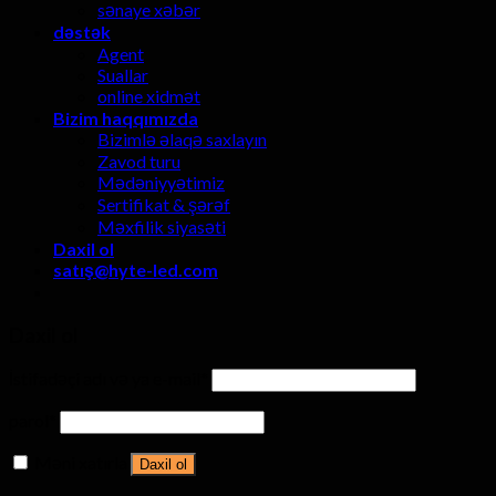
sənaye xəbər
dəstək
Agent
Suallar
online xidmət
Bizim haqqımızda
Bizimlə əlaqə saxlayın
Zavod turu
Mədəniyyətimiz
Sertifikat & şərəf
Məxfilik siyasəti
Daxil ol
satış@hyte-led.com
Daxil ol
İstifadəçi adı və ya e-mail
*
parol
*
Məni xatırla
Daxil ol