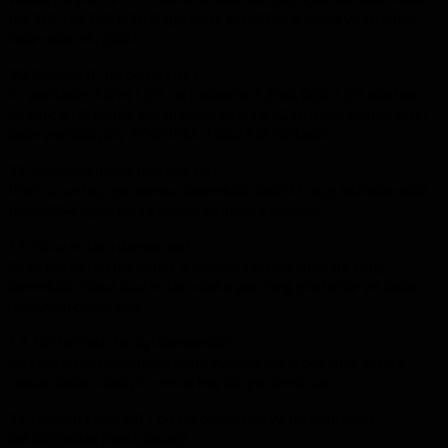
biz 1/2,1/4,1/8,1/16 Bağlı üçün, Bu LED parlaqlıq və istehlak
təsir edəcək, çünki.
10. Driving IC nə deməkdir?
IC vasitələri Sürət LED cari nəzarət,1.2mA üçün LED adətən
daimi cari 0.16mA. ekran yaxşı Driving IC istifadə etmək üçün
belə vacibdir, biz TOSHIBA TB62726 istifadə.
11. Müdafiə notları demək nə?
IP65 su və toz qorunması deməkdir. belə ki, açıq istifadə edilə
bilər,IP54 əgər, sonra qapalı istifadə olunacaq
12. Gray notları demək nə?
Gray notları ən parlaqlıq 's dərəcəli ən qaranlıq bir rəng
deməkdir. Daha Boz notları daha çox rəng göstərilir və daha
müəyyən deməkdir.
13. Nə Refresh tezliyi deməkdir?
çərçivə sürəti çevirmək, daha yüksək,biz it.because axtarır
zaman daha rahat pic ekran heç bir gecikmə var
14. məhsul keçid off / on bir olacaq və ya bu kimi uzun
takıldığından kimi olacaq?