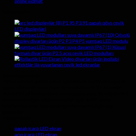
online xidmət
İsti məhsullar
P1.95 P3.91 qapalı qövs çevik
LED displeyləri
Qövslü
displey divarları üçün P2 P3 P4 P5 yumşaq LED modulu
Xüsusi
formalı divar üçün P2.5 açıq çevik LED modulları
Video divarları üçün inqilabi
effektlər ilə yuvarlanan çevik led ekranlar
Bizim haqqımızda
Hyte-Led qrup sərfəli zavod qiymətlərlə keyfiyyətli açıq və
qapalı rəhbərlik video divar ekran təmin edir. 5 il zəmanət
xidmətləri və keyfiyyətinə sonra qayğı pulsuz ilə müştərilərə
təmin etmək üçün bütün məhsulları üçün təklif olunur.
İstədiyiniz zaman bizə sorğu göndərməyiniz üçün xoş
gəlmisiniz.
Kateqoriyalar
qapalı icarə LED ekran
açıq icarə LED ekran