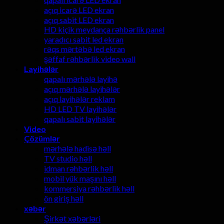
açıq icarə LED ekran
açıq sabit LED ekran
HD kiçik meydança rəhbərlik panel
yaradıcı sabit led ekran
rəqs mərtəbə led ekran
şəffaf rəhbərlik video wall
Layihələr
qapalı mərhələ layihə
açıq mərhələ layihələr
açıq layihələr reklam
HD LED TV layihələr
qapalı sabit layihələr
Video
Çözümlər
mərhələ hadisə həll
TV studio həll
idman rəhbərlik həll
mobil yük maşını həll
kommersiya rəhbərlik həll
ön giriş həll
xəbər
Şirkət xəbərləri