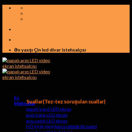
Tərkibindəkinə
keçid
etmək
Ən yaxşı Çin led divar istehsalçısı
Suallar
Ev
Suallar(Tez-tez soruşulan suallar)
Məhsullar
qapalı icarə LED ekran
LED ekran divarları haqqında ümumi suallar nədir? bu, qapalı
açıq icarə LED ekran
mərhələ icarə göstərir və ya açıq reklam divarları.
açıq sabit LED ekran
HD kiçik meydança rəhbərlik panel
1. Nə üçün UTP stand edir?