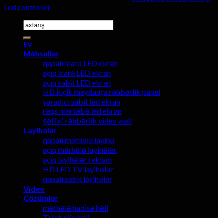
Led controller
Axtarmaq:
Ev
Məhsullar
qapalı icarə LED ekran
açıq icarə LED ekran
açıq sabit LED ekran
HD kiçik meydança rəhbərlik panel
yaradıcı sabit led ekran
rəqs mərtəbə led ekran
şəffaf rəhbərlik video wall
Layihələr
qapalı mərhələ layihə
açıq mərhələ layihələr
açıq layihələr reklam
HD LED TV layihələr
qapalı sabit layihələr
Video
Çözümlər
mərhələ hadisə həll
TV studio həll