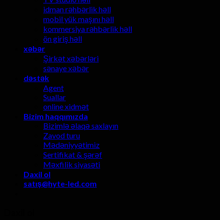
idman rəhbərlik həll
mobil yük maşını həll
kommersiya rəhbərlik həll
ön giriş həll
xəbər
Şirkət xəbərləri
sənaye xəbər
dəstək
Agent
Suallar
online xidmət
Bizim haqqımızda
Bizimlə əlaqə saxlayın
Zavod turu
Mədəniyyətimiz
Sertifikat & şərəf
Məxfilik siyasəti
Daxil ol
satış@hyte-led.com
Daxil ol