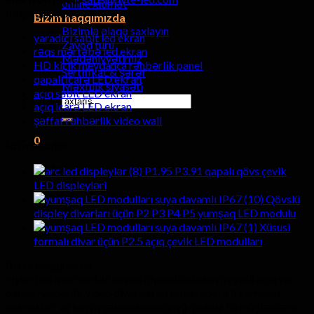
online xidmət
Kateqoriyalar
Bizim haqqımızda
Bizimlə əlaqə saxlayın
yaradıcı sabit led ekran
Zavod turu
rəqs mərtəbə led ekran
Mədəniyyətimiz
HD kiçik meydança rəhbərlik panel
Sertifikat & şərəf
qapalı icarə LED ekran
Məxfilik siyasəti
açıq sabit LED ekran
Axtarmaq:
açıq icarə LED ekran
şəffaf rəhbərlik video wall
0
İsti məhsullar
araba
P1.95 P3.91 qapalı qövs çevik
LED displeyləri
Səbətinizdə heç bir məhsul.
Qövslü
displey divarları üçün P2 P3 P4 P5 yumşaq LED modulu
Xüsusi
formalı divar üçün P2.5 açıq çevik LED modulları
Bizim haqqımızda
Hyte-Led qrup sərfəli zavod qiymətlərlə keyfiyyətli açıq və
qapalı rəhbərlik video divar ekran təmin edir. 5 il zəmanət
xidmətləri və keyfiyyətinə sonra qayğı pulsuz ilə müştərilərə