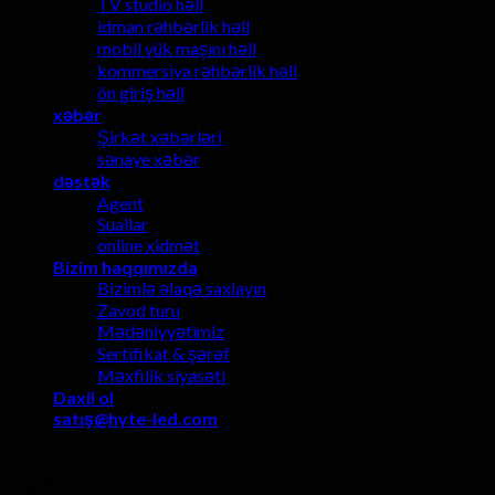
TV studio həll
idman rəhbərlik həll
mobil yük maşını həll
kommersiya rəhbərlik həll
ön giriş həll
xəbər
Şirkət xəbərləri
sənaye xəbər
dəstək
Agent
Suallar
online xidmət
Bizim haqqımızda
Bizimlə əlaqə saxlayın
Zavod turu
Mədəniyyətimiz
Sertifikat & şərəf
Məxfilik siyasəti
Daxil ol
satış@hyte-led.com
Daxil ol