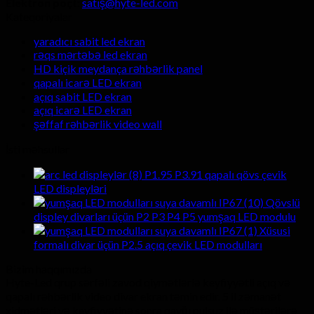
Elektron poçt:
satış@hyte-led.com
Kateqoriyalar
yaradıcı sabit led ekran
rəqs mərtəbə led ekran
HD kiçik meydança rəhbərlik panel
qapalı icarə LED ekran
açıq sabit LED ekran
açıq icarə LED ekran
şəffaf rəhbərlik video wall
İsti məhsullar
P1.95 P3.91 qapalı qövs çevik
LED displeyləri
Qövslü
displey divarları üçün P2 P3 P4 P5 yumşaq LED modulu
Xüsusi
formalı divar üçün P2.5 açıq çevik LED modulları
Bizim haqqımızda
Hyte-Led qrup sərfəli zavod qiymətlərlə keyfiyyətli açıq və
qapalı rəhbərlik video divar ekran təmin edir. 5 il zəmanət
xidmətləri və keyfiyyətinə sonra qayğı pulsuz ilə müştərilərə