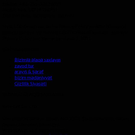
telefon: +86-755-33123095
Mobil: +86-13714518751
Elektron poçt: satış@hyte-led.com
Hyte LED Group zaman bu Privacy Policy yenidən hüququnu
özündə saxlayır. yenilənmiş Gizlilik Siyasəti vaxtaşırı yoxlayın.
Privacy Policy son Yanvar yeniləndi 1, 2011.
Bizim haqqımızda
Bizimlə əlaqə saxlayın
zavod tur
arayış & şərəf
bizim mədəniyyət
Gizlilik Siyasəti
BİZİMLƏ ƏLAQƏ SAXLAYIN
Hyte-Led Co., LTD
Ünvan:
SKW Sənaye zonası, NO.2505, Şiyan qəsəbəsi, Baoan
rayonu, Shenzhen şəhər, çini
WhatsApp:
+86 13714518751