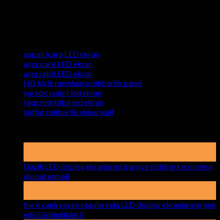
təmin etmək üçün bütün məhsulları üçün təklif olunur.
İstədiyiniz zaman bizə sorğu göndərməyiniz üçün xoş
gəlmisiniz.
Kateqoriyalar
qapalı icarə LED ekran
açıq icarə LED ekran
açıq sabit LED ekran
HD kiçik meydança rəhbərlik panel
yaradıcı sabit led ekran
rəqs mərtəbə led ekran
şəffaf rəhbərlik video wall
Son xəbərlər
19
Bilər
Daxili LED displey ekranlarını icarəyə götürərkən nələrə
haqqında
diqqət etməli
Off Şərhlər
Daxili
15
LED
Apr
displey
the 6 canlı yayım otaqlarında LED displey ekranlarının şok
ekranlarını
haqqında
edici üstünlükləri?
Off Şərhlər