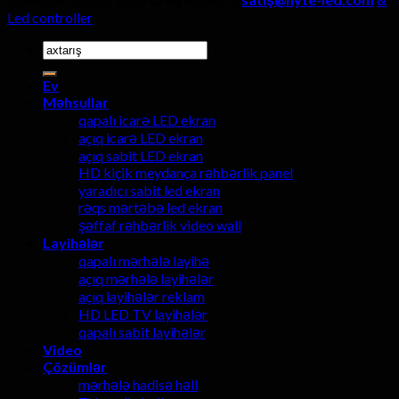
Led controller
Axtarmaq:
Ev
Məhsullar
qapalı icarə LED ekran
açıq icarə LED ekran
açıq sabit LED ekran
HD kiçik meydança rəhbərlik panel
yaradıcı sabit led ekran
rəqs mərtəbə led ekran
şəffaf rəhbərlik video wall
Layihələr
qapalı mərhələ layihə
açıq mərhələ layihələr
açıq layihələr reklam
HD LED TV layihələr
qapalı sabit layihələr
Video
Çözümlər
mərhələ hadisə həll