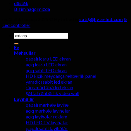
dəstək
Bizim haqqımızda
müəlliflik hüququ 2026 ©
Hyte Led &
satış@hyte-led.com
&
Led controller
Axtarmaq:
Ev
Məhsullar
qapalı icarə LED ekran
açıq icarə LED ekran
açıq sabit LED ekran
HD kiçik meydança rəhbərlik panel
yaradıcı sabit led ekran
rəqs mərtəbə led ekran
şəffaf rəhbərlik video wall
Layihələr
qapalı mərhələ layihə
açıq mərhələ layihələr
açıq layihələr reklam
HD LED TV layihələr
qapalı sabit layihələr