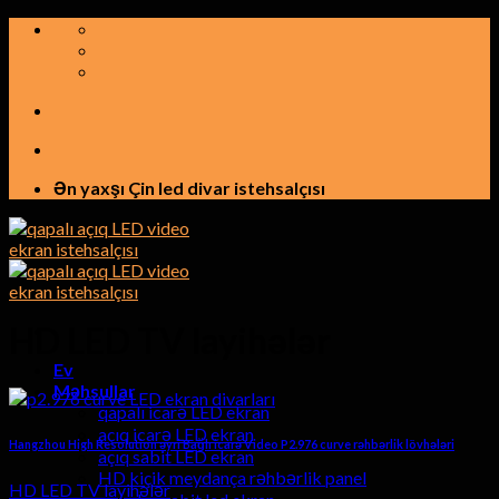
Tərkibindəkinə
keçid
etmək
Ən yaxşı Çin led divar istehsalçısı
HD LED TV layihələr
Ev
Məhsullar
qapalı icarə LED ekran
açıq icarə LED ekran
Hangzhou High Resolution əyri Bağlı icarə Video P2.976 curve rəhbərlik lövhələri
açıq sabit LED ekran
HD kiçik meydança rəhbərlik panel
HD LED TV layihələr