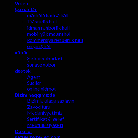
Video
Çözümlər
mərhələ hadisə həll
TV studio həll
idman rəhbərlik həll
mobil yük maşını həll
kommersiya rəhbərlik həll
ön giriş həll
xəbər
Şirkət xəbərləri
sənaye xəbər
dəstək
Agent
Suallar
online xidmət
Bizim haqqımızda
Bizimlə əlaqə saxlayın
Zavod turu
Mədəniyyətimiz
Sertifikat & şərəf
Məxfilik siyasəti
Daxil ol
satış@hyte-led.com