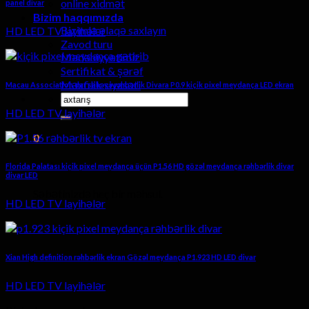
online xidmət
panel divar
Bizim haqqımızda
Bizimlə əlaqə saxlayın
HD LED TV layihələr
Zavod turu
Mədəniyyətimiz
Sertifikat & şərəf
Məxfilik siyasəti
Macau Association dar sahəyə rəhbərlik Divara P0.9 kiçik pixel meydança LED ekran
Axtarmaq:
HD LED TV layihələr
0
araba
Florida Palatası kiçik pixel meydança üçün P1.56 HD gözəl meydança rəhbərlik divar
divar LED
Səbətinizdə heç bir məhsul.
HD LED TV layihələr
Xian High definition rəhbərlik ekran Gözəl meydança P1.923 HD LED divar
HD LED TV layihələr