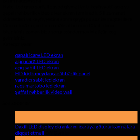
Bizim haqqımızda
Hyte-Led qrup sərfəli zavod qiymətlərlə keyfiyyətli açıq və
qapalı rəhbərlik video divar ekran təmin edir. 5 il zəmanət
xidmətləri və keyfiyyətinə sonra qayğı pulsuz ilə müştərilərə
təmin etmək üçün bütün məhsulları üçün təklif olunur.
İstədiyiniz zaman bizə sorğu göndərməyiniz üçün xoş
gəlmisiniz.
Kateqoriyalar
qapalı icarə LED ekran
açıq icarə LED ekran
açıq sabit LED ekran
HD kiçik meydança rəhbərlik panel
yaradıcı sabit led ekran
rəqs mərtəbə led ekran
şəffaf rəhbərlik video wall
Son xəbərlər
19
Bilər
Daxili LED displey ekranlarını icarəyə götürərkən nələrə
haqqında
diqqət etməli
Off Şərhlər
Daxili
15