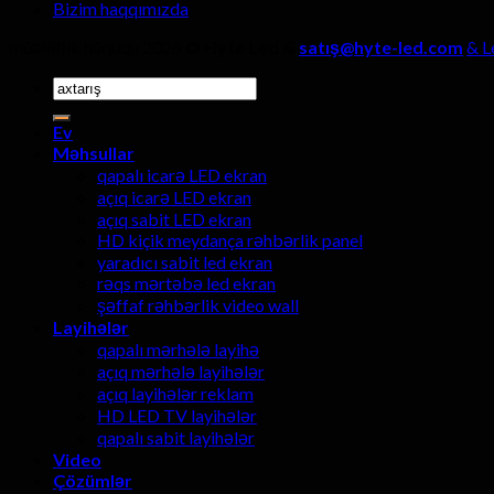
Bizim haqqımızda
müəlliflik hüququ 2026 ©
Hyte Led &
satış@hyte-led.com
& L
Axtarmaq:
Ev
Məhsullar
qapalı icarə LED ekran
açıq icarə LED ekran
açıq sabit LED ekran
HD kiçik meydança rəhbərlik panel
yaradıcı sabit led ekran
rəqs mərtəbə led ekran
şəffaf rəhbərlik video wall
Layihələr
qapalı mərhələ layihə
açıq mərhələ layihələr
açıq layihələr reklam
HD LED TV layihələr
qapalı sabit layihələr
Video
Çözümlər