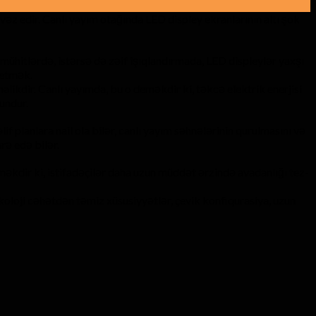
vəz edir. Canlı yayım otağında LED displey ekranlarının altı şok
 mühitlərdə, istərsə də zəif işıqlandırmada, LED displeylər yaxşı
 etmək.
likdir. Canlı yayımda, bu o deməkdir ki, təkcə elektrik enerjisi
undur.
f planlara nail ola bilər, canlı yayım səhnələrinin qurulmasını və
rə edə bilər.
əkdir ki, istifadəçilər daha uzun müddət ərzində avadanlığı tez-
ekoloji cəhətdən təmiz xüsusiyyətlər, çevik konfiqurasiya, uzun