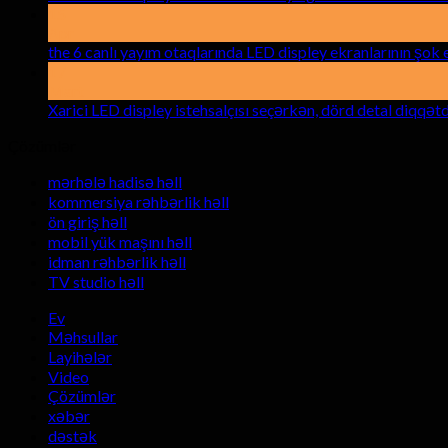
15
Apr
the 6 canlı yayım otaqlarında LED displey ekranlarının şok e
17
Mart
Xarici LED displey istehsalçısı seçərkən, dörd detal diqqə
Çözümlər
mərhələ hadisə həll
kommersiya rəhbərlik həll
ön giriş həll
mobil yük maşını həll
idman rəhbərlik həll
TV studio həll
Ev
Məhsullar
Layihələr
Video
Çözümlər
xəbər
dəstək