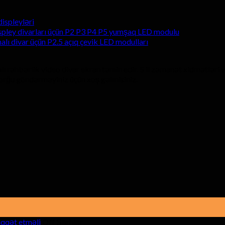
ispleyləri
spley divarları üçün P2 P3 P4 P5 yumşaq LED modulu
alı divar üçün P2.5 açıq çevik LED modulları
lı rəhbərlik video divar ekran təmin edir. 5 il zəmanət xidmətləri
 sorğu göndərməyiniz üçün xoş gəlmisiniz.
haqqında
iqqət etməli
Off Şərhlər