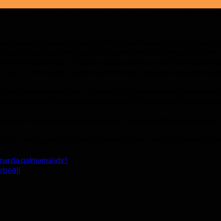
, ənənəvi nümayiş üsullarını tədricən öz unikal üstünlükləri ilə ə
aq rənglər və aydın vizual effektlər təqdim edə bilər. İstər parlaq
dan asılı olmayaraq canlı məzmunu aydın şəkildə izləmələrini təmin
lərlə müqayisədə, LED texnologiyası daha az enerji sərfiyyatına ma
ər, hazırkı cəmiyyətin yaşıl ətraf mühitin mühafizəsi axtarışına uyğ
örə fərdiləşdirilə bilər, və çevik birləşdirmə texnologiyası müxtəli
s, istərsə də kiçik miqyaslı müsahibə, LED displeyləri asanlıqla ida
ənəvi displeylərdən xeyli yüksəkdir. Bu uzun istifadə dövrü o dem
ı.
asir canlı yayım üçün əvəzsiz alətə çevrilib., enerjiyə qənaət və 
ənarda qalmamalıdır!
etməli