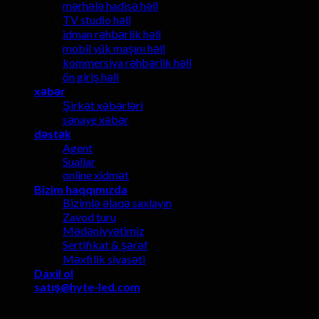
mərhələ hadisə həll
TV studio həll
idman rəhbərlik həll
mobil yük maşını həll
kommersiya rəhbərlik həll
ön giriş həll
xəbər
Şirkət xəbərləri
sənaye xəbər
dəstək
Agent
Suallar
online xidmət
Bizim haqqımızda
Bizimlə əlaqə saxlayın
Zavod turu
Mədəniyyətimiz
Sertifikat & şərəf
Məxfilik siyasəti
Daxil ol
satış@hyte-led.com