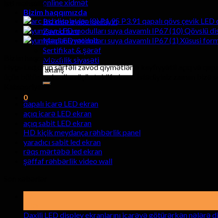
online xidmət
İsti məhsullar
Bizim haqqımızda
P1.95 P3.91 qapalı qövs çevik LED d
Bizimlə əlaqə saxlayın
Qövslü di
Zavod turu
Xüsusi form
Mədəniyyətimiz
Sertifikat & şərəf
Bizim haqqımızda
Məxfilik siyasəti
Hyte-Led qrup sərfəli zavod qiymətlərlə keyfiyyətli açıq və qapa
Axtarmaq:
üçün bütün məhsulları üçün təklif olunur. İstədiyiniz zaman bizə
Kateqoriyalar
0
qapalı icarə LED ekran
açıq icarə LED ekran
araba
açıq sabit LED ekran
HD kiçik meydança rəhbərlik panel
Səbətinizdə heç bir məhsul.
yaradıcı sabit led ekran
rəqs mərtəbə led ekran
şəffaf rəhbərlik video wall
Son xəbərlər
19
Bilər
Daxili LED displey ekranlarını icarəyə götürərkən nələrə d