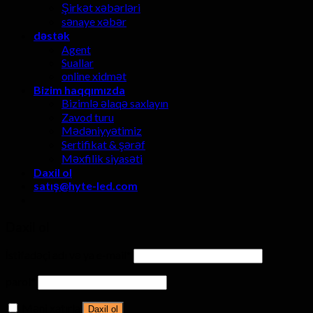
Şirkət xəbərləri
sənaye xəbər
dəstək
Agent
Suallar
online xidmət
Bizim haqqımızda
Bizimlə əlaqə saxlayın
Zavod turu
Mədəniyyətimiz
Sertifikat & şərəf
Məxfilik siyasəti
Daxil ol
satış@hyte-led.com
Daxil ol
İstifadəçi adı və ya e-mail
*
parol
*
Məni xatırla
Daxil ol