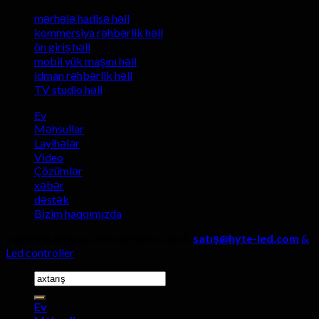
displey
displey
mərhələ hadisə həll
ekranlarının
istehsalçısı
kommersiya rəhbərlik həll
şok
seçərkən,
ön giriş həll
edici
dörd
üstünlükləri?
mobil yük maşını həll
detal
idman rəhbərlik həll
diqqətdən
TV studio həll
kənarda
qalmamalıdı
Ev
Məhsullar
Layihələr
Video
Çözümlər
xəbər
dəstək
Bizim haqqımızda
müəlliflik hüququ 2026 ©
Hyte Led &
satış@hyte-led.com
&
Led controller
Axtarmaq:
Ev