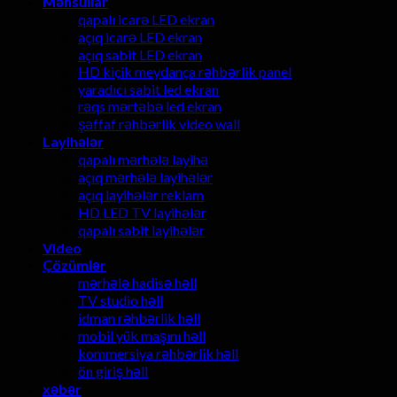
Məhsullar
qapalı icarə LED ekran
açıq icarə LED ekran
açıq sabit LED ekran
HD kiçik meydança rəhbərlik panel
yaradıcı sabit led ekran
rəqs mərtəbə led ekran
şəffaf rəhbərlik video wall
Layihələr
qapalı mərhələ layihə
açıq mərhələ layihələr
açıq layihələr reklam
HD LED TV layihələr
qapalı sabit layihələr
Video
Çözümlər
mərhələ hadisə həll
TV studio həll
idman rəhbərlik həll
mobil yük maşını həll
kommersiya rəhbərlik həll
ön giriş həll
xəbər