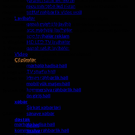
təkliflər doğru RGB imkanları son dərəcə parlaq kontur,
yaradıcı sabit led ekran
rəqs mərtəbə led ekran
təqdimatlar, TV studiyaları, multimedia reklam lövhələri, tam
şəffaf rəhbərlik video wall
rəngli demoları, və digər LED ekranlar.
Layihələr
• Bizim mərhələ LED ekran çox siqnalları emal üçün
qapalı mərhələ layihə
professional audio və video sistemi ilə təchiz olunub, hansı
açıq mərhələ layihələr
siqnal emal keyfiyyətini təmin edir və yüksək sədaqət şəkillər
açıq layihələr reklam
oynamaq imkan verir.
HD LED TV layihələr
1. Yüngül və yüklemek üçün asan
qapalı sabit layihələr
2. Yüksək qətnamə və pixel sıxlığı
Video
3. Uniform rəng və yüksək kontrast nisbəti
Çözümlər
4. Flat və sorunsuz tikinti
mərhələ hadisə həll
5. səs-küysüz
TV studio həll
6. High sabitlik və etibarlılıq
idman rəhbərlik həll
7. High Yenile dərəcəsi
mobil yük maşını həll
kommersiya rəhbərlik həll
System Diaqram
ön giriş həll
xəbər
Şirkət xəbərləri
sənaye xəbər
Çözümlər
dəstək
mərhələ hadisə həll
Agent
kommersiya rəhbərlik həll
Suallar