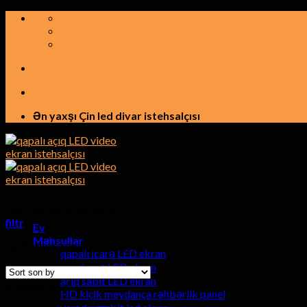
Tərkibindəkinə
keçid
etmək
Ən yaxşı Çin led divar istehsalçısı
rəqs mərtəbə led ekran
filtr
Ev
Məhsullar
Göstərilən bütün 11 nəticələr
qapalı icarə LED ekran
açıq icarə LED ekran
açıq sabit LED ekran
Kateqoriyalar
HD kiçik meydança rəhbərlik panel