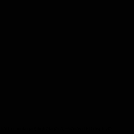
, hətta onunla qarşılıqlı əlaqədə; Ənənəvi LED displeylə