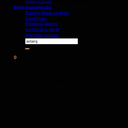
müqayisədə, LED rəqs meydançası displeyi güclü qoruyucu örtüyə m
online xidmət
Bizim haqqımızda
Bizimlə əlaqə saxlayın
Zavod turu
Mədəniyyətimiz
Sertifikat & şərəf
Məxfilik siyasəti
Axtarmaq:
0
araba
Səbətinizdə heç bir məhsul.