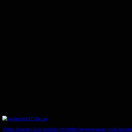
Video divarları üçün inqilabi effektlər ilə yuvarlanan çevik led ek