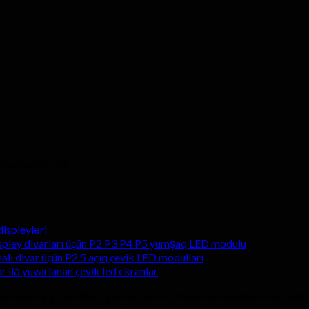
hen şəhər, çini
ispleyləri
spley divarları üçün P2 P3 P4 P5 yumşaq LED modulu
alı divar üçün P2.5 açıq çevik LED modulları
ər ilə yuvarlanan çevik led ekranlar
 insanlar gəzə bilər, qaçmaq, rulon, atlayın və üzərində rəqs edin