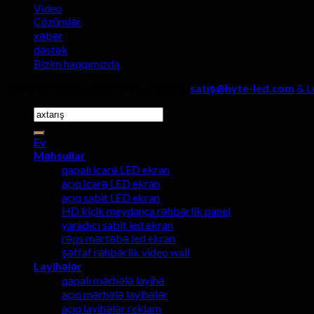
Video
Çözümlər
xəbər
dəstək
Bizim haqqımızda
müəlliflik hüququ 2026 ©
Hyte Led &
satış@hyte-led.com
& L
Axtarmaq:
Ev
Məhsullar
qapalı icarə LED ekran
açıq icarə LED ekran
açıq sabit LED ekran
HD kiçik meydança rəhbərlik panel
yaradıcı sabit led ekran
rəqs mərtəbə led ekran
şəffaf rəhbərlik video wall
Layihələr
qapalı mərhələ layihə
açıq mərhələ layihələr
açıq layihələr reklam