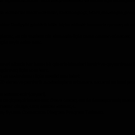
r üçün mövcuddur. Bizə əlaqə məlumatı və ətraflı uğursuzluq məl
xidmətlər təklif edə bilər, Elektron poçt, MSN, misal üçün, proqr
püter fəaliyyət göstərə bilər bizim xidmət komanda qurmaq və m
dər, və biz tezliklə biz kimi sizin üçün təmir olanları dönəcək.
çün təyin edilə bilər.
nət altında hər hansı bir qüsurlu hissələri təmiri və qaytarılması 
aşdırmaq üçün scan kart.
 və saxlanılması üçün texniki məsləhət.
 ekran və periferik avadanlıqların istismara, nəzarət sistemi pro
 xidmət edir (dəyəri).
 dəqiqləşdirilməsi edir. Əlavə olaraq, biz öz özelleştirilmiş məhsu
ruktur dizayn, satış sonrası xidmət, s.
ay System Connection Diaqram;Proqram Təlimatı.