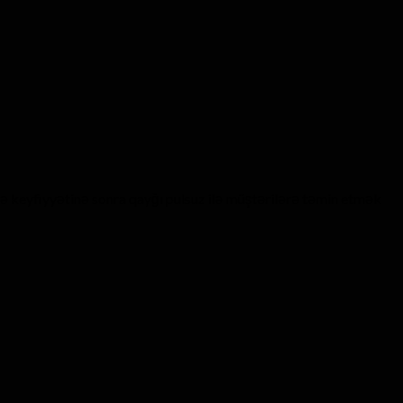
 və keyfiyyətinə sonra qayğı pulsuz ilə müştərilərə təmin etmək