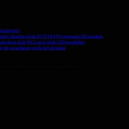
ispleyləri
spley divarları üçün P2 P3 P4 P5 yumşaq LED modulu
alı divar üçün P2.5 açıq çevik LED modulları
ər ilə yuvarlanan çevik led ekranlar
lı rəhbərlik video divar ekran təmin edir. 5 il zəmanət xidmətləri
 sorğu göndərməyiniz üçün xoş gəlmisiniz.