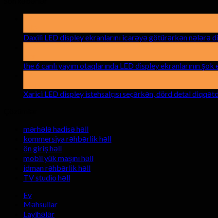
Son xəbərlər
19
Bilər
Daxili LED displey ekranlarını icarəyə götürərkən nələrə d
15
Apr
the 6 canlı yayım otaqlarında LED displey ekranlarının şok e
17
Mart
Xarici LED displey istehsalçısı seçərkən, dörd detal diqqə
Çözümlər
mərhələ hadisə həll
kommersiya rəhbərlik həll
ön giriş həll
mobil yük maşını həll
idman rəhbərlik həll
TV studio həll
Ev
Məhsullar
Layihələr