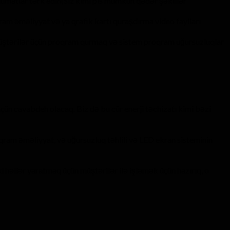
umatlar tərk edin(Siz kimi pls mümkün qədər şəkillər
am əməliyyat və ya qrafik kartı quraşdırma video faylları
üştərilər üçün proqram qurmaq və sistem proqram uğursuzluqlar
üçün cavabdeh olacaq. Biz də bu cür enerji təchizatı kimi bəzi
qram əməliyyat, və uğursuzluq təhlili və LED ekran sisteminin
l həllər yaratmaq üçün müştərilər ilə işləmək üçün hazırıq, o