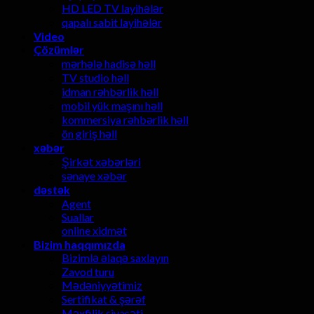
HD LED TV layihələr
qapalı sabit layihələr
Video
Çözümlər
mərhələ hadisə həll
TV studio həll
idman rəhbərlik həll
mobil yük maşını həll
kommersiya rəhbərlik həll
ön giriş həll
xəbər
Şirkət xəbərləri
sənaye xəbər
dəstək
Agent
Suallar
online xidmət
Bizim haqqımızda
Bizimlə əlaqə saxlayın
Zavod turu
Mədəniyyətimiz
Sertifikat & şərəf
Məxfilik siyasəti