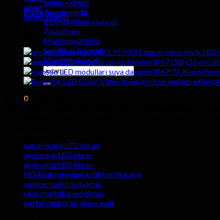
online xidmət
agent
Bizim haqqımızda
online xidmət
Bizimlə əlaqə saxlayın
Zavod turu
İsti məhsullar
Mədəniyyətimiz
Sertifikat & şərəf
P1.95 P3.91 qapalı qövs çevik LED d
Məxfilik siyasəti
Qövslü di
Axtarmaq:
Xüsusi form
Video divarları üçün inqilabi effektl
0
Bizim haqqımızda
Hyte-Led qrup sərfəli zavod qiymətlərlə keyfiyyətli açıq və qapa
araba
üçün bütün məhsulları üçün təklif olunur. İstədiyiniz zaman bizə
Kateqoriyalar
Səbətinizdə heç bir məhsul.
qapalı icarə LED ekran
açıq icarə LED ekran
açıq sabit LED ekran
HD kiçik meydança rəhbərlik panel
yaradıcı sabit led ekran
rəqs mərtəbə led ekran
şəffaf rəhbərlik video wall