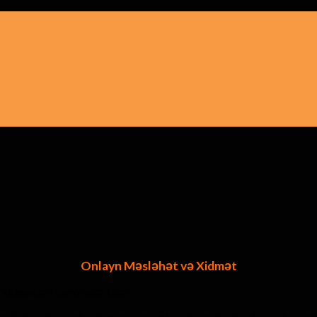
Onlayn Məsləhət və Xidmət
a xidmətləri təmin edə bilər: