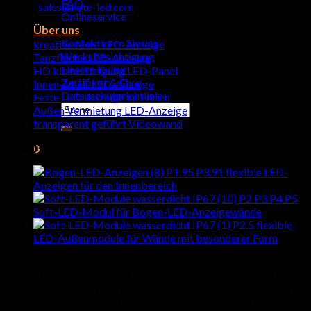
FAQ
Email:
sales@hyte-led.com
Onlineservice
Kategorien
Über uns
Kontaktieren Sie uns
kreative feste LED-Anzeige
Werksbesichtigung
Tanzfläche LED-Anzeige
Unsere Kultur
HD kleine Steigung LED-Panel
Zertifikat & Ehre
Innen-Miet-LED-Anzeige
Datenschutzrichtlinie
Feste LED-Anzeige im Freien
Suchen
Außen Vermietung LED-Anzeige
nach:
transparent geführt Videowand
heiße Produkte
0
P1.95 P3.91 flexible LED-
Wagen
Anzeigen für den Innenbereich
P2 P3 P4 P5
keine Produkte im Einkaufswagen.
Soft-LED-Modul für Bogen-LED-Anzeigewände
P2.5 flexible
LED-Außenmodule für Wände mit besonderer Form
Über uns
HYTE-LED-Gruppe bietet Innen-Qualität und Outdoor-LED-
Videowand-Displays zu erschwinglichen Fabrikpreise. 5 Jahre
Garantie für alle unsere Produkte angeboten, unsere Kunden