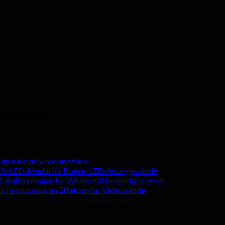
en Stadt, China
igen für den Innenbereich
oft-LED-Modul für Bogen-LED-Anzeigewände
ED-Außenmodule für Wände mit besonderer Form
mit revolutionären Effekten für Videowände
.875 P1.9 P2.0 P2.5 HD LED Bildschirm, Front-Service führte Vid