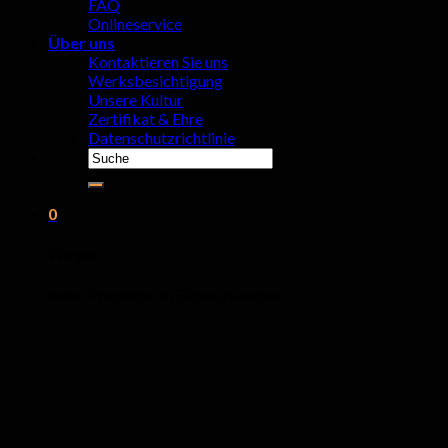
FAQ
Onlineservice
Über uns
Kontaktieren Sie uns
Werksbesichtigung
Unsere Kultur
Zertifikat & Ehre
Datenschutzrichtlinie
Suchen
nach:
0
Wagen
keine Produkte im Einkaufswagen.