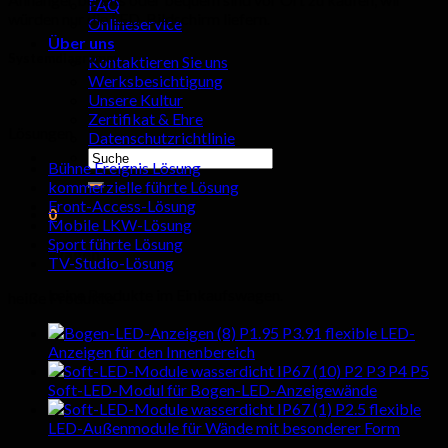
FAQ
würden nur die LED-Bildschirm liefern.
Onlineservice
Über uns
Systemdiagramm
Kontaktieren Sie uns
Werksbesichtigung
Unsere Kultur
Zertifikat & Ehre
Lösungen
Datenschutzrichtlinie
Suchen
Bühne Ereignis Lösung
nach:
kommerzielle führte Lösung
Front-Access-Lösung
0
Mobile LKW-Lösung
Sport führte Lösung
Wagen
TV-Studio-Lösung
keine Produkte im Einkaufswagen.
heiße Produkte
P1.95 P3.91 flexible LED-
Anzeigen für den Innenbereich
P2 P3 P4 P5
Soft-LED-Modul für Bogen-LED-Anzeigewände
P2.5 flexible
LED-Außenmodule für Wände mit besonderer Form