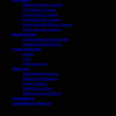
Bühne Ereignis Lösung
TV-Studio-Lösung
Sport führte Lösung
Mobile LKW-Lösung
kommerzielle führte Lösung
Front-Access-Lösung
Nachrichten
Unternehmensnachrichten
Industrie Nachrichten
Unterstützung
Agent
FAQ
Onlineservice
Über uns
Kontaktieren Sie uns
Werksbesichtigung
Unsere Kultur
Zertifikat & Ehre
Datenschutzrichtlinie
Anmeldung
sales@hyte-led.com