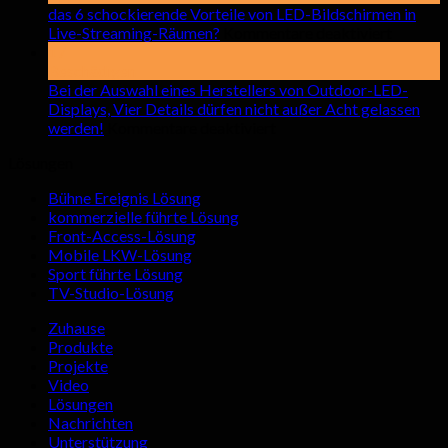
beim
das 6 schockierende Vorteile von LED-Bildschirmen in
auf
Miete
Live-Streaming-Räumen?
Kommentare deaktiviert
das
von
17
6
LED-
Beschädigen
schocki
Bilds
Bei der Auswahl eines Herstellers von Outdoor-LED-
Vorteile
für
Displays, Vier Details dürfen nicht außer Acht gelassen
auf
von
den
werden!
Kommentare deaktiviert
Bei
LED-
Innen
Lösungen
der
Bildsch
achte
Auswahl
in
sollte
Bühne Ereignis Lösung
eines
Live-
kommerzielle führte Lösung
Herstellers
Streami
Front-Access-Lösung
von
Räumen
Mobile LKW-Lösung
Outdoor-
Sport führte Lösung
LED-
TV-Studio-Lösung
Displays,
Vier
Zuhause
Details
Produkte
dürfen
Projekte
nicht
Video
außer
Lösungen
Acht
Nachrichten
gelassen
Unterstützung