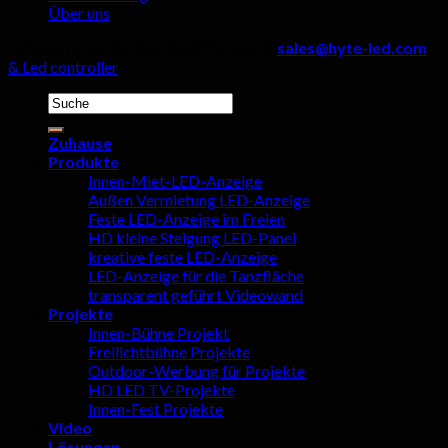
werden!
Über uns
Urheberrechte © 2026 ©
HYTE Led &
sales@hyte-led.com
& Led controller
Suchen
nach:
Zuhause
Produkte
Innen-Miet-LED-Anzeige
Außen Vermietung LED-Anzeige
Feste LED-Anzeige im Freien
HD kleine Steigung LED-Panel
kreative feste LED-Anzeige
LED-Anzeige für die Tanzfläche
transparent geführt Videowand
Projekte
Innen-Bühne Projekt
Freilichtbühne Projekte
Outdoor-Werbung für Projekte
HD LED TV-Projekte
Innen-Fest Projekte
Video
Lösungen