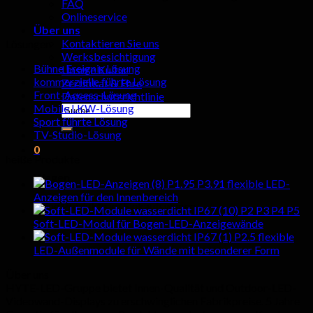
FAQ
Onlineservice
Über uns
Kontaktieren Sie uns
Lösungen
Werksbesichtigung
Bühne Ereignis Lösung
Unsere Kultur
kommerzielle führte Lösung
Zertifikat & Ehre
Front-Access-Lösung
Datenschutzrichtlinie
Mobile LKW-Lösung
Suchen
Sport führte Lösung
nach:
TV-Studio-Lösung
0
heiße Produkte
Wagen
P1.95 P3.91 flexible LED-
Anzeigen für den Innenbereich
keine Produkte im Einkaufswagen.
P2 P3 P4 P5
Soft-LED-Modul für Bogen-LED-Anzeigewände
P2.5 flexible
LED-Außenmodule für Wände mit besonderer Form
Über uns
HYTE-LED-Gruppe bietet Innen-Qualität und Outdoor-LED-
Videowand-Displays zu erschwinglichen Fabrikpreise. 5 Jahre