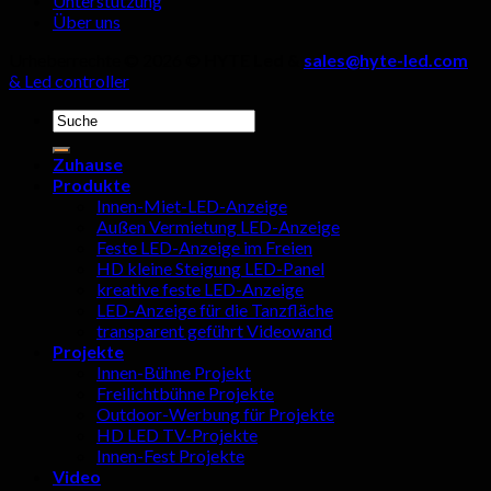
Unterstützung
werden!
Über uns
Urheberrechte © 2026 ©
HYTE Led &
sales@hyte-led.com
& Led controller
Suchen
nach:
Zuhause
Produkte
Innen-Miet-LED-Anzeige
Außen Vermietung LED-Anzeige
Feste LED-Anzeige im Freien
HD kleine Steigung LED-Panel
kreative feste LED-Anzeige
LED-Anzeige für die Tanzfläche
transparent geführt Videowand
Projekte
Innen-Bühne Projekt
Freilichtbühne Projekte
Outdoor-Werbung für Projekte
HD LED TV-Projekte
Innen-Fest Projekte
Video