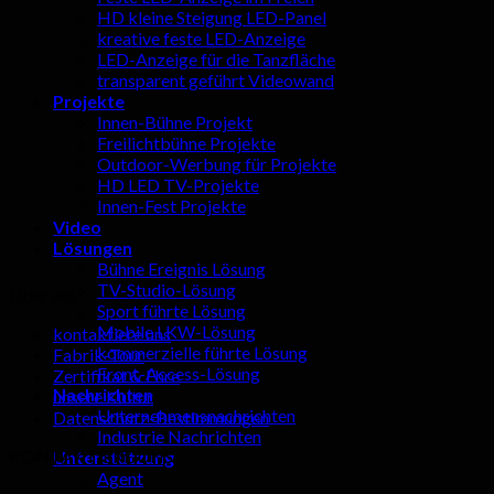
HD kleine Steigung LED-Panel
kreative feste LED-Anzeige
LED-Anzeige für die Tanzfläche
transparent geführt Videowand
Projekte
Innen-Bühne Projekt
Freilichtbühne Projekte
Outdoor-Werbung für Projekte
HD LED TV-Projekte
Innen-Fest Projekte
Video
Lösungen
Bühne Ereignis Lösung
TV-Studio-Lösung
Über uns
Sport führte Lösung
Mobile LKW-Lösung
kontaktiere uns
kommerzielle führte Lösung
Fabrik-Tour
Front-Access-Lösung
Zertifikat & Ehre
Nachrichten
unsere Kultur
Unternehmensnachrichten
Datenschutz-Bestimmungen
Industrie Nachrichten
KONTAKTIERE UNS
Unterstützung
Agent