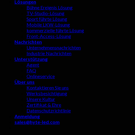
Lösungen
Bühne Ereignis Lösung
TV-Studio-Lösung
Sport führte Lösung
Mobile LKW-Lösung
kommerzielle führte Lösung
Front-Access-Lösung
Nachrichten
Unternehmensnachrichten
Industrie Nachrichten
Unterstützung
Agent
FAQ
Onlineservice
Über uns
Kontaktieren Sie uns
Werksbesichtigung
Unsere Kultur
Zertifikat & Ehre
Datenschutzrichtlinie
Anmeldung
sales@hyte-led.com