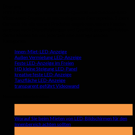
Über uns
HYTE-LED-Gruppe bietet Innen-Qualität und Outdoor-LED-
Videowand-Displays zu erschwinglichen Fabrikpreise. 5 Jahre
Garantie für alle unsere Produkte angeboten, unsere Kunden
sorglose nach Dienstleistungen und Qualität zu gewährleisten.
Gerne können Sie uns jederzeit eine Anfrage senden.
Kategorien
Innen-Miet-LED-Anzeige
Außen Vermietung LED-Anzeige
Feste LED-Anzeige im Freien
HD kleine Steigung LED-Panel
kreative feste LED-Anzeige
Tanzfläche LED-Anzeige
transparent geführt Videowand
Neuesten Nachrichten
19
Kann
Worauf Sie beim Mieten von LED-Bildschirmen für den
auf
Innenbereich achten sollten
Kommentare deaktiviert
Wora
15