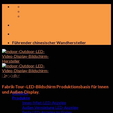
Zum
Inhalt
springen
Führender chinesischer Wandhersteller
Fabrik-Tour
Fabrik-Tour–LED-Bildschirm Produktionsbasis für Innen
und Außen-Display.
Zuhause
Produkte
Innen-Miet-LED-Anzeige
Außen Vermietung LED-Anzeige
Feste LED-Anzeige im Freien