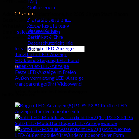
FAQ
HYTE-Led Co., LTD
Onlineservice
Über uns
Adresse:
SKW Industriezone, Nr. 2505, Shiyan Stadt, Baoan
Kontaktieren Sie uns
Bezirk, Shenzhen Stadt, China
Werksbesichtigung
WhatsApp:
+86 13714518751
Unsere Kultur
Email:
sales@hyte-led.com
Zertifikat & Ehre
Kategorien
Datenschutzrichtlinie
Suchen
kreative feste LED-Anzeige
nach:
Tanzfläche LED-Anzeige
HD kleine Steigung LED-Panel
Innen-Miet-LED-Anzeige
0
Feste LED-Anzeige im Freien
Außen Vermietung LED-Anzeige
Wagen
transparent geführt Videowand
keine Produkte im Einkaufswagen.
heiße Produkte
P1.95 P3.91 flexible LED-
Anzeigen für den Innenbereich
P2 P3 P4 P5
Soft-LED-Modul für Bogen-LED-Anzeigewände
P2.5 flexible
LED-Außenmodule für Wände mit besonderer Form