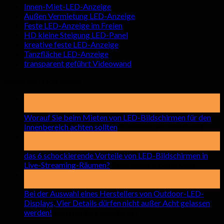
Innen-Miet-LED-Anzeige
Außen Vermietung LED-Anzeige
Feste LED-Anzeige im Freien
HD kleine Steigung LED-Panel
kreative feste LED-Anzeige
Tanzfläche LED-Anzeige
transparent geführt Videowand
Neuesten Nachrichten
19
Kann
Worauf Sie beim Mieten von LED-Bildschirmen für den
auf
Innenbereich achten sollten
Kommentare deaktiviert
Wora
15
Sie
April
beim
das 6 schockierende Vorteile von LED-Bildschirmen in
auf
Miete
Live-Streaming-Räumen?
Kommentare deaktiviert
das
von
17
6
LED-
Beschädigen
schocki
Bilds
Bei der Auswahl eines Herstellers von Outdoor-LED-
Vorteile
für
Displays, Vier Details dürfen nicht außer Acht gelassen
auf
von
den
werden!
Kommentare deaktiviert
Bei
LED-
Innen