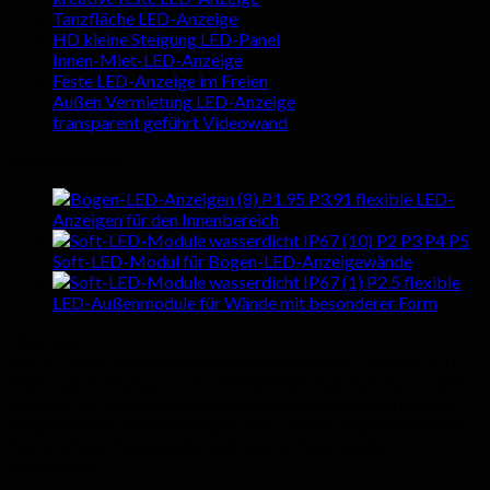
Tanzfläche LED-Anzeige
HD kleine Steigung LED-Panel
Innen-Miet-LED-Anzeige
Feste LED-Anzeige im Freien
Außen Vermietung LED-Anzeige
transparent geführt Videowand
heiße Produkte
P1.95 P3.91 flexible LED-
Anzeigen für den Innenbereich
P2 P3 P4 P5
Soft-LED-Modul für Bogen-LED-Anzeigewände
P2.5 flexible
LED-Außenmodule für Wände mit besonderer Form
Über uns
HYTE-LED-Gruppe bietet Innen-Qualität und Outdoor-LED-
Videowand-Displays zu erschwinglichen Fabrikpreise. 5 Jahre
Garantie für alle unsere Produkte angeboten, unsere Kunden
sorglose nach Dienstleistungen und Qualität zu gewährleisten.
Gerne können Sie uns jederzeit eine Anfrage senden.
Kategorien