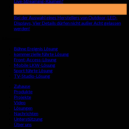
auf
Miete
Live-Streaming-Räumen?
Kommentare deaktiviert
das
von
17
6
LED-
Beschädigen
schocki
Bilds
Bei der Auswahl eines Herstellers von Outdoor-LED-
Vorteile
für
Displays, Vier Details dürfen nicht außer Acht gelassen
auf
von
den
werden!
Kommentare deaktiviert
Bei
LED-
Innen
Lösungen
der
Bildsch
achte
Auswahl
in
sollte
Bühne Ereignis Lösung
eines
Live-
kommerzielle führte Lösung
Herstellers
Streami
Front-Access-Lösung
von
Räumen
Mobile LKW-Lösung
Outdoor-
Sport führte Lösung
LED-
TV-Studio-Lösung
Displays,
Vier
Zuhause
Details
Produkte
dürfen
Projekte
nicht
Video
außer
Lösungen
Acht
Nachrichten
gelassen
Unterstützung
werden!
Über uns