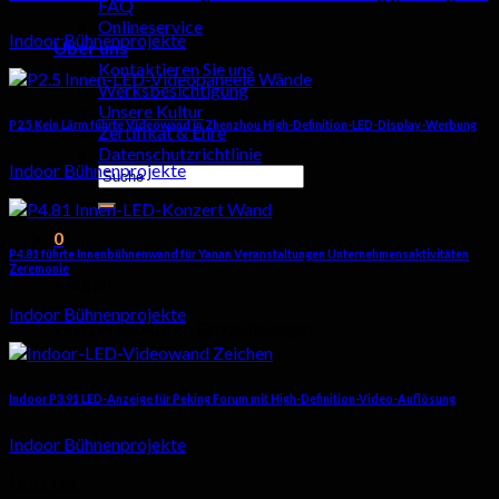
FAQ
Onlineservice
Indoor Bühnenprojekte
Über uns
Kontaktieren Sie uns
Werksbesichtigung
Unsere Kultur
P2.5 Kein Lärm führte Videowand in Zhenzhou High-Definition-LED-Display-Werbung
Zertifikat & Ehre
Datenschutzrichtlinie
Indoor Bühnenprojekte
Suchen
nach:
0
P4.81 führte Innenbühnenwand für Yanan Veranstaltungen Unternehmensaktivitäten
Zeremonie
Wagen
Indoor Bühnenprojekte
keine Produkte im Einkaufswagen.
Indoor P3.91 LED-Anzeige für Peking Forum mit High-Definition-Video-Auflösung
Indoor Bühnenprojekte
Über uns