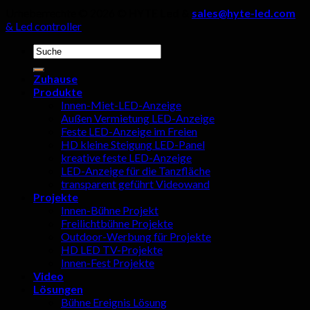
Urheberrechte © 2026 ©
HYTE Led &
sales@hyte-led.com
& Led controller
Suchen
nach:
Zuhause
Produkte
Innen-Miet-LED-Anzeige
Außen Vermietung LED-Anzeige
Feste LED-Anzeige im Freien
HD kleine Steigung LED-Panel
kreative feste LED-Anzeige
LED-Anzeige für die Tanzfläche
transparent geführt Videowand
Projekte
Innen-Bühne Projekt
Freilichtbühne Projekte
Outdoor-Werbung für Projekte
HD LED TV-Projekte
Innen-Fest Projekte
Video
Lösungen
Bühne Ereignis Lösung