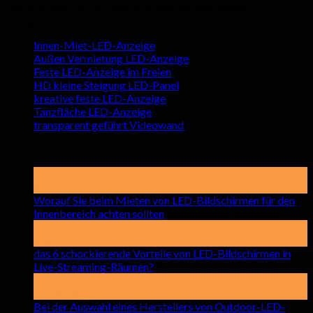
Gerne können Sie uns jederzeit eine Anfrage senden.
Kategorien
Innen-Miet-LED-Anzeige
Außen Vermietung LED-Anzeige
Feste LED-Anzeige im Freien
HD kleine Steigung LED-Panel
kreative feste LED-Anzeige
Tanzfläche LED-Anzeige
transparent geführt Videowand
Neuesten Nachrichten
19
Kann
Worauf Sie beim Mieten von LED-Bildschirmen für den
auf
Innenbereich achten sollten
Kommentare deaktiviert
Wora
15
Sie
April
beim
das 6 schockierende Vorteile von LED-Bildschirmen in
auf
Miete
Live-Streaming-Räumen?
Kommentare deaktiviert
das
von
17
6
LED-
Beschädigen
schocki
Bilds
Bei der Auswahl eines Herstellers von Outdoor-LED-