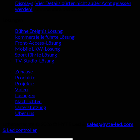
Vorteile
für
Displays, Vier Details dürfen nicht außer Acht gelassen
auf
von
den
werden!
Kommentare deaktiviert
Bei
LED-
Innen
Lösungen
der
Bildsch
achte
Auswahl
in
sollte
Bühne Ereignis Lösung
eines
Live-
kommerzielle führte Lösung
Herstellers
Streami
Front-Access-Lösung
von
Räumen
Mobile LKW-Lösung
Outdoor-
Sport führte Lösung
LED-
TV-Studio-Lösung
Displays,
Vier
Zuhause
Details
Produkte
dürfen
Projekte
nicht
Video
außer
Lösungen
Acht
Nachrichten
gelassen
Unterstützung
werden!
Über uns
Urheberrechte © 2026 ©
HYTE Led &
sales@hyte-led.com
& Led controller