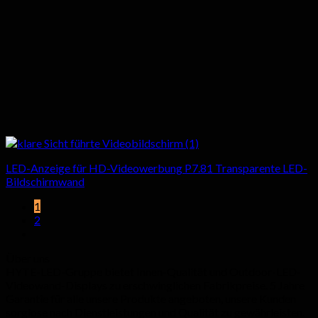
LED-Anzeige für HD-Videowerbung P7.81 Transparente LED-
Bildschirmwand
1
2
Über uns
HYTE-LED-Gruppe bietet Innen-Qualität und Outdoor-LED-
Videowand-Displays zu erschwinglichen Fabrikpreise. 5 Jahre
Garantie für alle unsere Produkte angeboten, unsere Kunden
sorglose nach Dienstleistungen und Qualität zu gewährleisten.