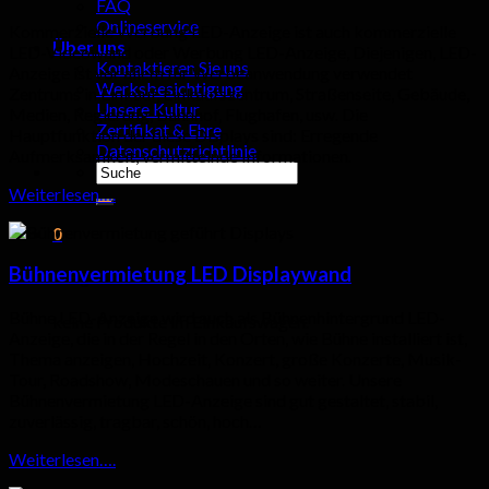
FAQ
Onlineservice
Kommerzielle Werbung LED-Anzeige ist auch kommerzielle
Über uns
LED-Videowand oder Werbung LED-Anzeige, Diejenigen, LED-
Kontaktieren Sie uns
Anzeige ist vor allem für Werbeanwendung verwendet
Werksbesichtigung
Zentrums in Einkauf, Einkaufszentrum, Straßenseite, Gebäude,
Unsere Kultur
Medien, Regierung, Bahnhof, Flughafen, usw. Die
Zertifikat & Ehre
Hauptfunktion der diese Displays sind: Erregende
Datenschutzrichtlinie
Aufmerksamkeit, vermittelnde Informationen.
Suchen
nach:
Weiterlesen….
0
Bühnenvermietung LED Displaywand
Wagen
Bühne LED-Anzeige wird auch als Bühnenhintergrund LED-
keine Produkte im Einkaufswagen.
Anzeige, die in der Regel in den Orten, wie Bühne installiert ist,
Thema anzeigen, Hochzeit, Konzert, große Konzerte, Musik-
Tour, Roadshow, Modeschauen und so weiter. Unsere
Bühnenvermietung LED-Anzeige sind gut gestaltet, stabil,
zuverlässig, tragbar, schön, hoch…
Weiterlesen….