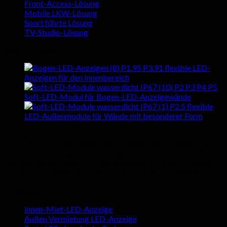
Front-Access-Lösung
Mobile LKW-Lösung
Sport führte Lösung
TV-Studio-Lösung
heiße Produkte
P1.95 P3.91 flexible LED-
Anzeigen für den Innenbereich
P2 P3 P4 P5
Soft-LED-Modul für Bogen-LED-Anzeigewände
P2.5 flexible
LED-Außenmodule für Wände mit besonderer Form
Über uns
HYTE-LED-Gruppe bietet Innen-Qualität und Outdoor-LED-
Videowand-Displays zu erschwinglichen Fabrikpreise. 5 Jahre
Garantie für alle unsere Produkte angeboten, unsere Kunden
sorglose nach Dienstleistungen und Qualität zu gewährleisten.
Gerne können Sie uns jederzeit eine Anfrage senden.
Kategorien
Innen-Miet-LED-Anzeige
Außen Vermietung LED-Anzeige