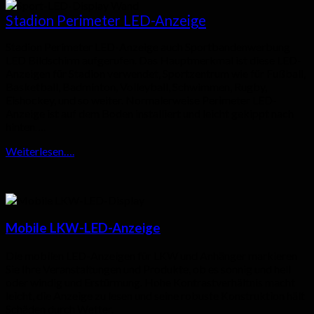
Stadion Perimeter LED-Anzeige
Stadion Perimeter LED-Anzeige auch Sportbandenwerbung
LED Bildschirm aufgerufen. Das Hauptmerkmal ist diese LED-
Anzeigen für Stadion verwendet, Sportzentrum wie für Fußball,
Basketball, Badminton, Volleyball, Schwimmen, Rugby,
Eishockey, und so weiter. Normalerweise Perimeter LED-
Anzeige ist auf dem Boden installiert und leicht gekippt nach
hinten….
Weiterlesen….
Mobile LKW-LED-Anzeige
Die mobilen LED-Anzeigen für LKW und Anhänger markieren
Sie Ihre Veranstaltungen und Produkte, ob es sonnig und hell
oder windig und Erstürmung. Hohe Kontrastverhältnis macht
leicht, die Anzeige zu lesen und seine robuste Konstruktion hält
Schäden durch Wetter.