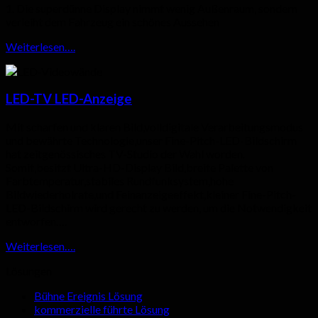
1. Die superdünne Display nimmt wenig Außenraum, sondern
verleiht dem Fahrzeug ein schönes Aussehen
Weiterlesen….
LED-TV LED-Anzeige
Mit scharfen und klaren Bild,volldigitale Verarbeitungsmodus
und bewährte Technologie,unser Fine-Pitch-LED-Bildschirm
hat zeitgenössisches TV-Studio der Wahl worden.
Somit,besitzt Ultra-HD-Display Bild,breite Palette von
Farbtemperatur,stabiles Rundfunksystem,hohe
Bildwiederholrate,und Feinanzeigeeffekt,kleiner Fine-Pitch-
LED-Bildschirm wird gerecht zu werden, um die Notwendigkeit
entworfen….
Weiterlesen….
Lösungen
Bühne Ereignis Lösung
kommerzielle führte Lösung