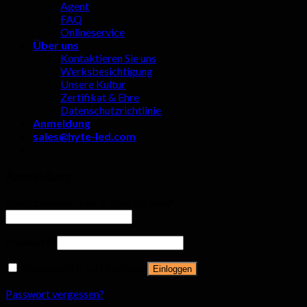
Agent
FAQ
Onlineservice
Über uns
Kontaktieren Sie uns
Werksbesichtigung
Unsere Kultur
Zertifikat & Ehre
Datenschutzrichtlinie
Anmeldung
sales@hyte-led.com
Anmeldung
Benutzername oder E-mail Adresse
*
Passwort
*
Behalte mich in Erinnerung
Einloggen
Passwort vergessen?