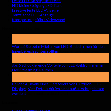
Feste LED-Anzeige im Freien
HD kleine Steigung LED-Panel
kreative feste LED-Anzeige
Tanzfläche LED-Anzeige
transparent geführt Videowand
Neuesten Nachrichten
19
Kann
Worauf Sie beim Mieten von LED-Bildschirmen für den
auf
Innenbereich achten sollten
Kommentare deaktiviert
Wora
15
Sie
April
beim
das 6 schockierende Vorteile von LED-Bildschirmen in
auf
Miete
Live-Streaming-Räumen?
Kommentare deaktiviert
das
von
17
6
LED-
Beschädigen
schocki
Bilds
Bei der Auswahl eines Herstellers von Outdoor-LED-
Vorteile
für
Displays, Vier Details dürfen nicht außer Acht gelassen
auf
von
den
werden!
Kommentare deaktiviert
Bei
LED-
Innen
Lösungen
der
Bildsch
achte
Auswahl
in
sollte
Bühne Ereignis Lösung