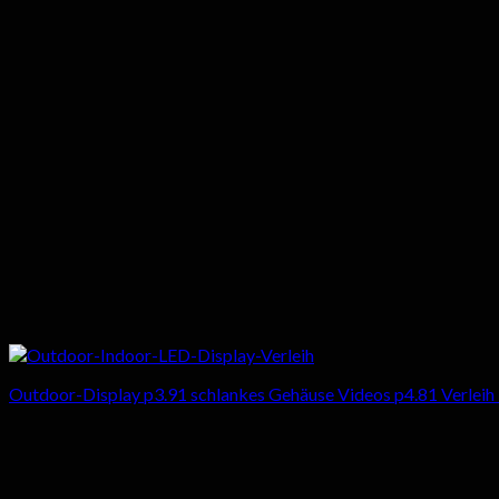
Outdoor-Display p3.91 schlankes Gehäuse Videos p4.81 Verleih