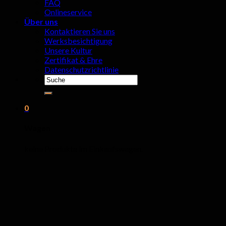
FAQ
Onlineservice
Über uns
Kontaktieren Sie uns
Werksbesichtigung
Unsere Kultur
Zertifikat & Ehre
Datenschutzrichtlinie
Suchen
nach:
0
Wagen
keine Produkte im Einkaufswagen.