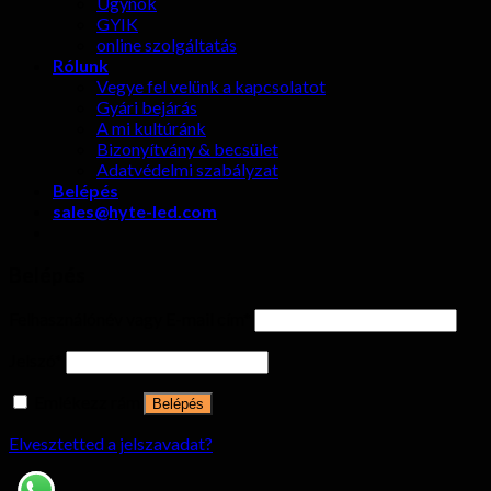
Ügynök
GYIK
online szolgáltatás
Rólunk
Vegye fel velünk a kapcsolatot
Gyári bejárás
A mi kultúránk
Bizonyítvány & becsület
Adatvédelmi szabályzat
Belépés
sales@hyte-led.com
Belépés
Felhasználónév vagy E-mail cím
*
Jelszó
*
Emlékezz rám
Belépés
Elvesztetted a jelszavadat?