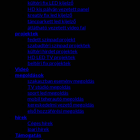
kültéri fix LED kijelző
HD kis pályán vezetett panel
kreatív fix led kijelző
táncparkett led kijelző
átlátható vezetett video fal
projektek
fedett színpad projekt
szabadtéri színpad projektek
kültéri hirdet projektek
HD LED TV projektek
beltéri fix projektek
Videó
megoldások
szakaszban esemény megoldás
TV stúdió megoldás
sport led megoldás
mobil teherautó megoldás
kereskedelmi vezető megoldás
első hozzáférési megoldás
hírek
Céges hírek
ipari hírek
Támogatás