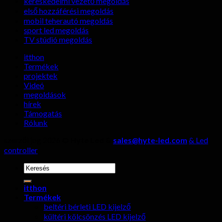
kereskedelmi vezető megoldás
kiválasztásakor,
első hozzáférési megoldás
négy
mobil teherautó megoldás
részletet
sport led megoldás
nem
TV stúdió megoldás
szabad
figyelmen
itthon
kívül
Termékek
hagyni!
projektek
Videó
megoldások
hírek
Támogatás
Rólunk
szerzői jog 2026 ©
Hyte Led &
sales@hyte-led.com
& Led
controller
keresése:
itthon
Termékek
beltéri bérleti LED kijelző
kültéri kölcsönzés LED kijelző