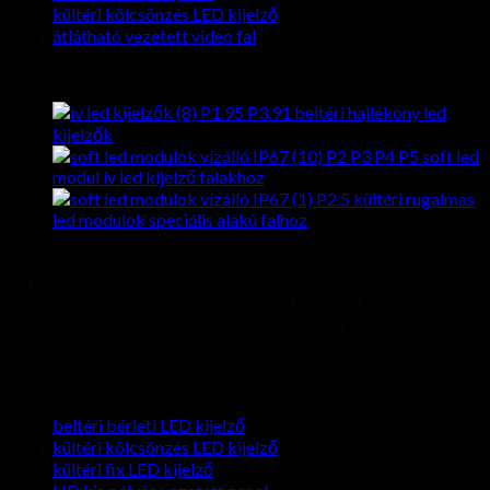
kültéri kölcsönzés LED kijelző
átlátható vezetett video fal
Kiemelt termékek
P1.95 P3.91 beltéri hajlékony led
kijelzők
P2 P3 P4 P5 soft led
modul ív led kijelző falakhoz
P2.5 kültéri rugalmas
led modulok speciális alakú falhoz
Rólunk
Hyte-Led csoport nyújt minőségi beltéri és kültéri LED kijelzők
videofal megfizethető gyári áron. 5 év garancia kínálnak
minden termékünk biztosítani ügyfeleinknek gondtalan után a
szolgáltatások és minőség. Üdvözöljük, hogy bármikor küldjön
nekünk érdeklődést.
Kategóriák
beltéri bérleti LED kijelző
kültéri kölcsönzés LED kijelző
kültéri fix LED kijelző