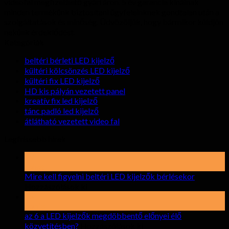
videofal megfizethető gyári áron. 5 év garancia kínálnak
minden termékünk biztosítani ügyfeleinknek gondtalan után a
szolgáltatások és minőség. Üdvözöljük, hogy bármikor küldjön
nekünk érdeklődést.
Kategóriák
beltéri bérleti LED kijelző
kültéri kölcsönzés LED kijelző
kültéri fix LED kijelző
HD kis pályán vezetett panel
kreatív fix led kijelző
tánc padló led kijelző
átlátható vezetett video fal
Legfrissebb hírek
19
Lehet
Mire kell figyelni beltéri LED kijelzők bérlésekor
tovább
Hozzászólások ki
Mire
15
kell
április
figyelni
az 6 a LED kijelzők megdöbbentő előnyei élő
beltéri
tovább
közvetítésben?
Hozzászólások ki