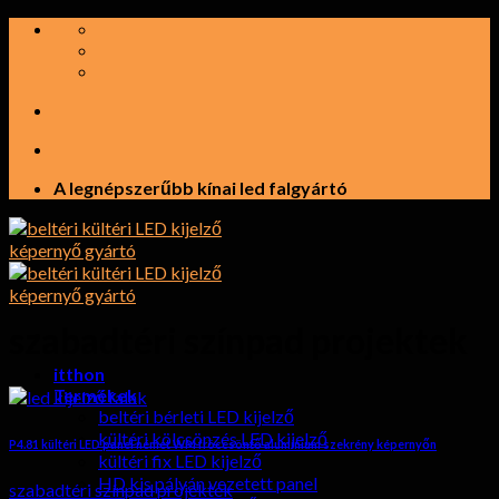
Ugrás
a
tartalomra
A legnépszerűbb kínai led falgyártó
szabadtéri színpad projektek
itthon
Termékek
beltéri bérleti LED kijelző
kültéri kölcsönzés LED kijelző
P4.81 kültéri LED panel német WM fröccsöntő alumínium szekrény képernyőn
kültéri fix LED kijelző
HD kis pályán vezetett panel
szabadtéri színpad projektek