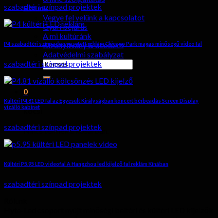
szabadtéri színpad projektek
Rólunk
Vegye fel velünk a kapcsolatot
Gyári bejárás
A mi kultúránk
P4 szabadtéri színpadon vezetett reklám Chicago Park magas minőségű video fal
Bizonyítvány & becsület
Adatvédelmi szabályzat
keresése:
szabadtéri színpad projektek
0
Kültéri P4.81 LED fal az Egyesült Királyságban koncert bérbeadás Screen Display
vízálló kabinet
kocsi
szabadtéri színpad projektek
Nincs termék a kosárban.
Kültéri P5.95 LED videofal A Hangzhou led kijelző fal reklám Kínában
szabadtéri színpad projektek
Rólunk
Hyte-Led csoport nyújt minőségi beltéri és kültéri LED kijelzők