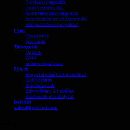
TV stúdió megoldás
sport led megoldás
mobil teherautó megoldás
kereskedelmi vezető megoldás
első hozzáférési megoldás
hírek
Céges hírek
ipari hírek
Támogatás
Ügynök
GYIK
online szolgáltatás
Rólunk
Vegye fel velünk a kapcsolatot
Gyári bejárás
A mi kultúránk
Bizonyítvány & becsület
Adatvédelmi szabályzat
Belépés
sales@hyte-led.com
Belépés