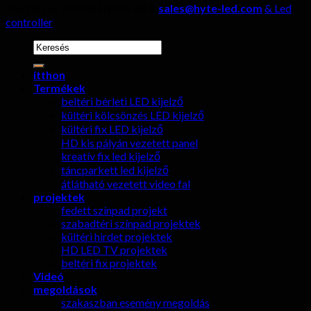
szerzői jog 2026 ©
Hyte Led &
sales@hyte-led.com
& Led
controller
keresése:
itthon
Termékek
beltéri bérleti LED kijelző
kültéri kölcsönzés LED kijelző
kültéri fix LED kijelző
HD kis pályán vezetett panel
kreatív fix led kijelző
táncparkett led kijelző
átlátható vezetett video fal
projektek
fedett színpad projekt
szabadtéri színpad projektek
kültéri hirdet projektek
HD LED TV projektek
beltéri fix projektek
Videó
megoldások
szakaszban esemény megoldás