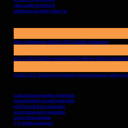
tánc padló led kijelző
átlátható vezetett video fal
Legfrissebb hírek
19
Lehet
Mire kell figyelni beltéri LED kijelzők bérlésekor
Hozzászó
15
április
az 6 a LED kijelzők megdöbbentő előnyei élő közvetítésb
17
elront
Kültéri LED-kijelző gyártójának kiválasztásakor, négy rés
megoldások
szakaszban esemény megoldás
kereskedelmi vezető megoldás
első hozzáférési megoldás
mobil teherautó megoldás
sport led megoldás
TV stúdió megoldás