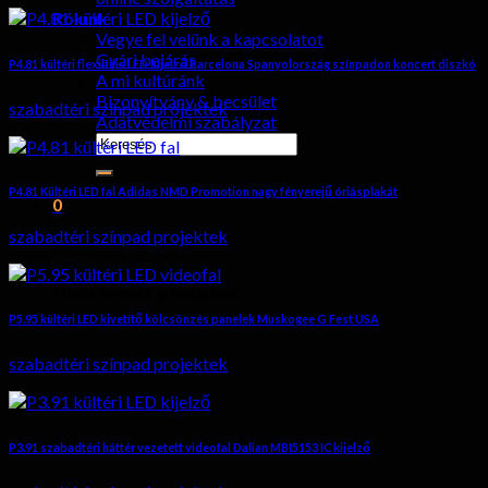
Rólunk
Vegye fel velünk a kapcsolatot
Gyári bejárás
P4.81 kültéri flexibilis LED kijelző Barcelona Spanyolország színpadon koncert diszkó
A mi kultúránk
Bizonyítvány & becsület
szabadtéri színpad projektek
Adatvédelmi szabályzat
keresése:
P4.81 Kültéri LED fal Adidas NMD Promotion nagy fényerejű óriásplakát
0
szabadtéri színpad projektek
kocsi
Nincs termék a kosárban.
P5.95 kültéri LED kivetítő kölcsönzés panelek Muskogee G Fest USA
szabadtéri színpad projektek
P3.91 szabadtéri háttér vezetett videofal Dalian MBI5153 IC kijelző