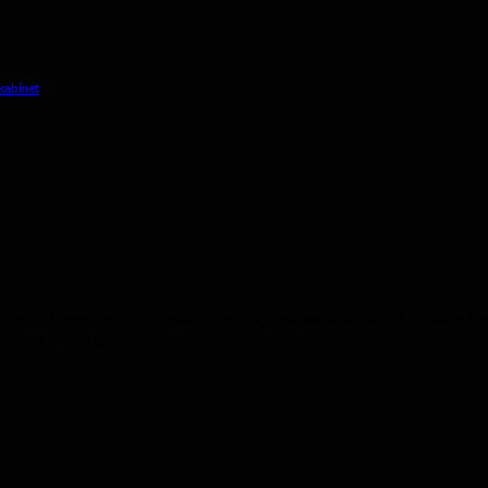
 kabinet
 videofal megfizethető gyári áron. 5 év garancia kínálnak minden t
nekünk érdeklődést.