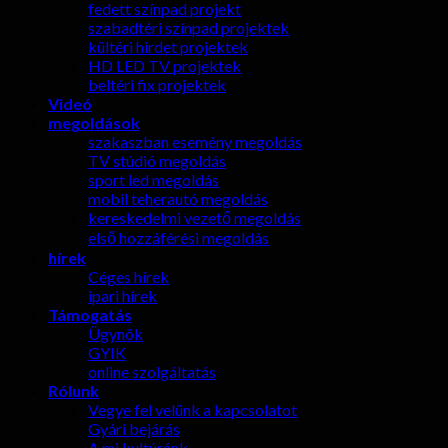
fedett színpad projekt
szabadtéri színpad projektek
kültéri hirdet projektek
HD LED TV projektek
beltéri fix projektek
Videó
megoldások
szakaszban esemény megoldás
TV stúdió megoldás
sport led megoldás
mobil teherautó megoldás
kereskedelmi vezető megoldás
első hozzáférési megoldás
hírek
Céges hírek
ipari hírek
Támogatás
Ügynök
GYIK
online szolgáltatás
Rólunk
Vegye fel velünk a kapcsolatot
Gyári bejárás
A mi kultúránk