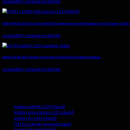
szabadtéri színpad projektek
Kültéri P4.81 LED fal az Egyesült Királyságban koncert bérbeadás Screen Display vízálló
szabadtéri színpad projektek
Kültéri P5.95 LED videofal A Hangzhou led kijelző fal reklám Kínában
szabadtéri színpad projektek
Rólunk
Hyte-Led csoport nyújt minőségi beltéri és kültéri LED kijelzők
szolgáltatások és minőség. Üdvözöljük, hogy bármikor küldjön 
Kategóriák
beltéri bérleti LED kijelző
kültéri kölcsönzés LED kijelző
kültéri fix LED kijelző
HD kis pályán vezetett panel
kreatív fix led kijelző