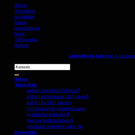
itthon
Termékek
projektek
Videó
megoldások
hírek
Támogatás
Rólunk
szerzői jog 2026 ©
Hyte Led &
sales@hyte-led.com
& Led con
keresése:
itthon
Termékek
beltéri bérleti LED kijelző
kültéri kölcsönzés LED kijelző
kültéri fix LED kijelző
HD kis pályán vezetett panel
kreatív fix led kijelző
táncparkett led kijelző
átlátható vezetett video fal
projektek