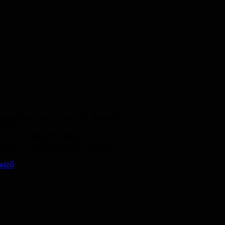
 közvetlenül süt a képernyő felületét.
jekt;
er, és a kijelző felületén;
ók, és lehet kombinálni 281 billió szín.
jelző