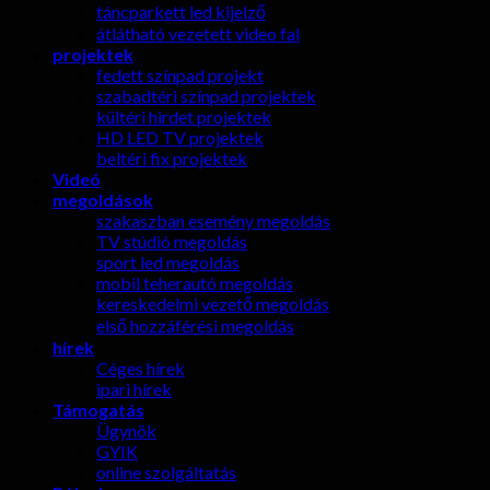
táncparkett led kijelző
átlátható vezetett video fal
projektek
fedett színpad projekt
szabadtéri színpad projektek
kültéri hirdet projektek
HD LED TV projektek
beltéri fix projektek
Videó
megoldások
szakaszban esemény megoldás
TV stúdió megoldás
sport led megoldás
mobil teherautó megoldás
kereskedelmi vezető megoldás
első hozzáférési megoldás
hírek
Céges hírek
ipari hírek
Támogatás
Ügynök
GYIK
online szolgáltatás