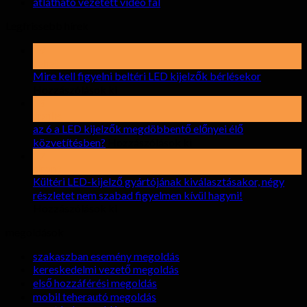
átlátható vezetett video fal
Legfrissebb hírek
19
Lehet
Mire kell figyelni beltéri LED kijelzők bérlésekor
tovább
Hozzászólások ki
Mire
15
kell
április
figyelni
az 6 a LED kijelzők megdöbbentő előnyei élő
beltéri
tovább
közvetítésben?
Hozzászólások ki
LED
az
17
kijelzők
6
elront
bérlésekor
a
Kültéri LED-kijelző gyártójának kiválasztásakor, négy
LED
részletet nem szabad figyelmen kívül hagyni!
kijelzők
tovább
Hozzászólások ki
Kültéri
megdöbbentő
megoldások
LED-
előnyei
kijelző
élő
szakaszban esemény megoldás
gyártójának
közvetítésben?
kereskedelmi vezető megoldás
kiválasztásakor,
első hozzáférési megoldás
négy
mobil teherautó megoldás
részletet