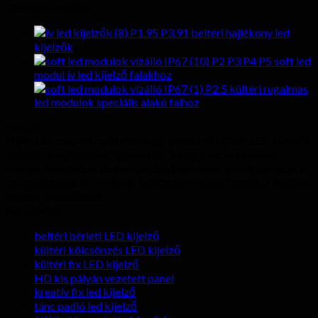
Kiemelt termékek
P1.95 P3.91 beltéri hajlékony led
kijelzők
P2 P3 P4 P5 soft led
modul ív led kijelző falakhoz
P2.5 kültéri rugalmas
led modulok speciális alakú falhoz
Rólunk
Hyte-Led csoport nyújt minőségi beltéri és kültéri LED kijelzők
videofal megfizethető gyári áron. 5 év garancia kínálnak
minden termékünk biztosítani ügyfeleinknek gondtalan után a
szolgáltatások és minőség. Üdvözöljük, hogy bármikor küldjön
nekünk érdeklődést.
Kategóriák
beltéri bérleti LED kijelző
kültéri kölcsönzés LED kijelző
kültéri fix LED kijelző
HD kis pályán vezetett panel
kreatív fix led kijelző
tánc padló led kijelző