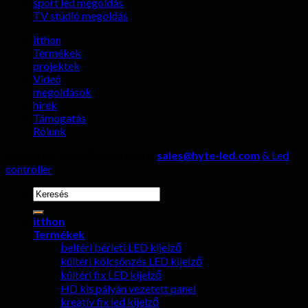
sport led megoldás
nem
TV stúdió megoldás
szabad
figyelmen
itthon
kívül
Termékek
hagyni!
projektek
Videó
megoldások
hírek
Támogatás
Rólunk
szerzői jog 2026 ©
Hyte Led &
sales@hyte-led.com
& Led
controller
keresése:
itthon
Termékek
beltéri bérleti LED kijelző
kültéri kölcsönzés LED kijelző
kültéri fix LED kijelző
HD kis pályán vezetett panel
kreatív fix led kijelző