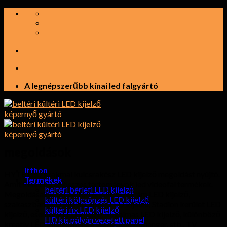
Ugrás
a
tartalomra
A legnépszerűbb kínai led falgyártó
megoldások
itthon
HYTE LED szakmai kulcsrakész LED kijelző megoldást nyújtó.
Termékek
Amit kínálunk az összes tartományok led videofal termékek.
beltéri bérleti LED kijelző
Megoldásaink tól beltéri & kültéri reklám LED kijelző,
kültéri kölcsönzés LED kijelző
szakaszban LED kijelző, sport LED kijelző, Stadion kerület LED
kültéri fix LED kijelző
kijelző, esemény LED kijelző, Rugalmas LED kijelző, különböző
HD kis pályán vezetett panel
kreatív LED kijelző, mint a labda, kocka, henger, stb., TV