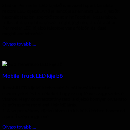
Stadion Perimeter LED kijelző is nevezett sport kerülete
reklám LED kijelző. A fő jellemzője az említett LED kijelzők
használt stadion, sportközpont mint Football, kosárlabda,
tollaslabda, röplabda, úszás, rögbi, jéghoki, stb. Általában
Perimeter LED kijelző telepítve van a földön, és kissé
megbillent hátrafelé….
Olvass tovább….
Mobile Truck LED kijelző
A mobil LED kijelzők teherautó és pótkocsi kiemelni az
eseményeket és termékeket, hogy ez napfényes vagy szeles és
viharos. Nagy kontrasztarány teszi a kijelző könnyen olvasható
és erős szerkezet ellenáll kár időjárás.
1. A szuper vékony kijelző átveszi a kis külső térben, hanem ad
a jármű szép megjelenés
Olvass tovább….