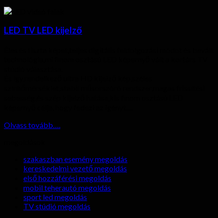
LED TV LED kijelző
Éles és tiszta képet,teljes digitális feldolgozási módot és bevált
technológia,mi finom osztású LED képernyő vált a kortárs TV
stúdió választása.
És így,rendelkező ultra HD kijelző kép,széles
színhőmérséklet,stabil műsorszóró rendszer,magas frissítési
sebesség,és szép kijelző hatása,kis finom osztású LED
képernyő célja, hogy fedezi az igényt….
Olvass tovább….
megoldások
szakaszban esemény megoldás
kereskedelmi vezető megoldás
első hozzáférési megoldás
mobil teherautó megoldás
sport led megoldás
TV stúdió megoldás