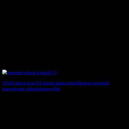
ODM dekoráció P2 gömb alakú kijelzőgömb vezetett
események videoképernyőjét