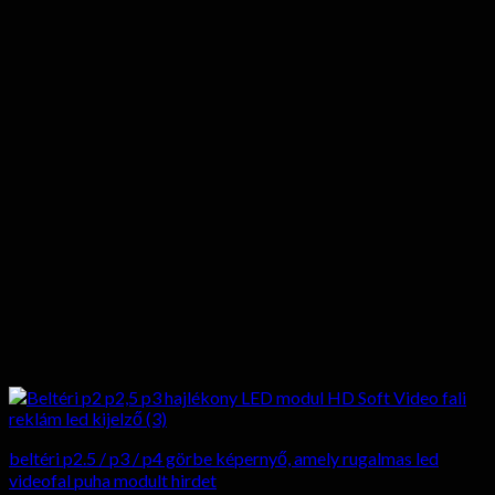
beltéri p2.5 / p3 / p4 görbe képernyő, amely rugalmas led
videofal puha modult hirdet