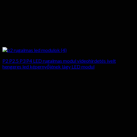
P2 P2.5 P3 P4 LED rugalmas modul videohirdetés ívelt
hengeres led képernyőjének lágy LED modul