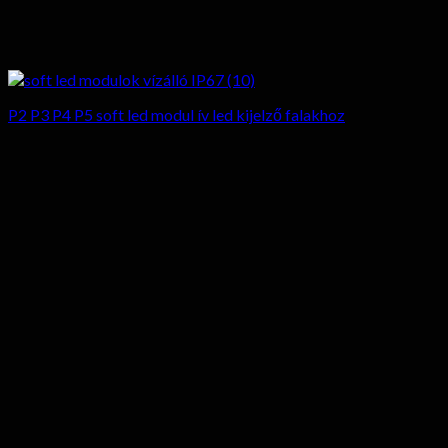
P2 P3 P4 P5 soft led modul ív led kijelző falakhoz