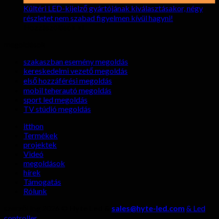
bérlésekor
a
Kültéri LED-kijelző gyártójának kiválasztásakor, négy
LED
részletet nem szabad figyelmen kívül hagyni!
kijelzők
tovább
Hozzászólások ki
Kültéri
megdöbbentő
megoldások
LED-
előnyei
kijelző
élő
szakaszban esemény megoldás
gyártójának
közvetítésben?
kereskedelmi vezető megoldás
kiválasztásakor,
első hozzáférési megoldás
négy
mobil teherautó megoldás
részletet
sport led megoldás
nem
TV stúdió megoldás
szabad
figyelmen
itthon
kívül
Termékek
hagyni!
projektek
Videó
megoldások
hírek
Támogatás
Rólunk
szerzői jog 2026 ©
Hyte Led &
sales@hyte-led.com
& Led
controller