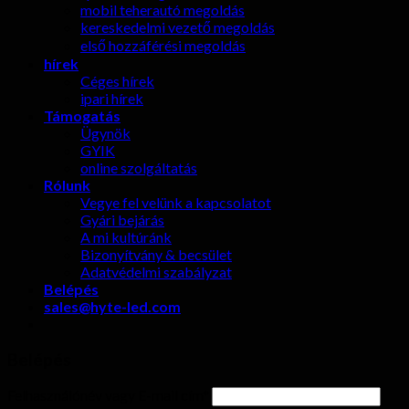
mobil teherautó megoldás
kereskedelmi vezető megoldás
első hozzáférési megoldás
hírek
Céges hírek
ipari hírek
Támogatás
Ügynök
GYIK
online szolgáltatás
Rólunk
Vegye fel velünk a kapcsolatot
Gyári bejárás
A mi kultúránk
Bizonyítvány & becsület
Adatvédelmi szabályzat
Belépés
sales@hyte-led.com
Belépés
Felhasználónév vagy E-mail cím
*