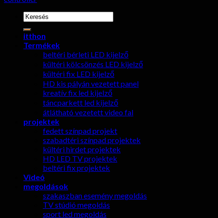
keresése:
itthon
Termékek
beltéri bérleti LED kijelző
kültéri kölcsönzés LED kijelző
kültéri fix LED kijelző
HD kis pályán vezetett panel
kreatív fix led kijelző
táncparkett led kijelző
átlátható vezetett video fal
projektek
fedett színpad projekt
szabadtéri színpad projektek
kültéri hirdet projektek
HD LED TV projektek
beltéri fix projektek
Videó
megoldások
szakaszban esemény megoldás
TV stúdió megoldás
sport led megoldás