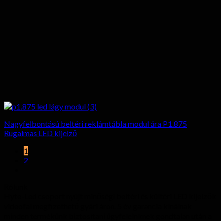
Nagyfelbontású beltéri reklámtábla modul ára P1.875
Rugalmas LED kijelző
1
2
Rólunk
Hyte-Led csoport nyújt minőségi beltéri és kültéri LED kijelzők
videofal megfizethető gyári áron. 5 év garancia kínálnak
minden termékünk biztosítani ügyfeleinknek gondtalan után a